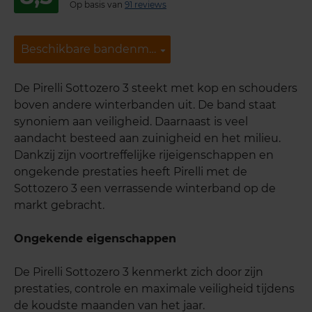
Op basis van
91 reviews
Beschikbare bandenmaten
Beschikbare bandenmaten
De Pirelli Sottozero 3 steekt met kop en schouders
boven andere winterbanden uit. De band staat
synoniem aan veiligheid. Daarnaast is veel
aandacht besteed aan zuinigheid en het milieu.
Dankzij zijn voortreffelijke rijeigenschappen en
ongekende prestaties heeft Pirelli met de
Sottozero 3 een verrassende winterband op de
markt gebracht.
Ongekende eigenschappen
De Pirelli Sottozero 3 kenmerkt zich door zijn
prestaties, controle en maximale veiligheid tijdens
de koudste maanden van het jaar.