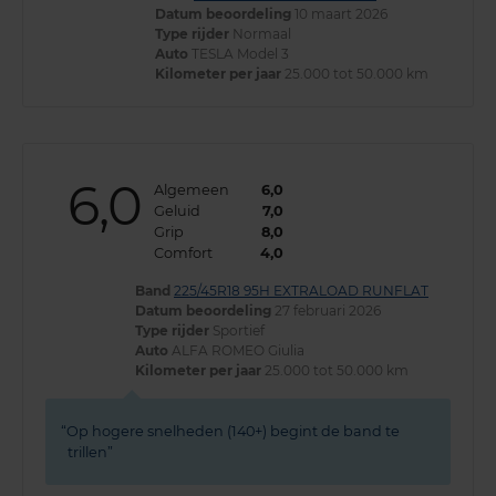
Datum beoordeling
10 maart 2026
Type rijder
Normaal
Auto
TESLA Model 3
Kilometer per jaar
25.000 tot 50.000 km
6,0
Algemeen
6,0
Geluid
7,0
Grip
8,0
Comfort
4,0
Band
225/45R18 95H EXTRALOAD RUNFLAT
Datum beoordeling
27 februari 2026
Type rijder
Sportief
Auto
ALFA ROMEO Giulia
Kilometer per jaar
25.000 tot 50.000 km
Op hogere snelheden (140+) begint de band te
trillen