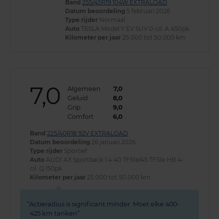
Band
255/45R19 104W EXTRALOAD
Datum beoordeling
5 februari 2026
Type rijder
Normaal
Auto
TESLA Model Y EV SUV 0-cil. A 450pk
Kilometer per jaar
25.000 tot 50.000 km
7,0
Algemeen
7,0
Geluid
8,0
Grip
9,0
Comfort
6,0
Band
225/40R18 92V EXTRALOAD
Datum beoordeling
26 januari 2026
Type rijder
Sportief
Auto
AUDI A3 Sportback 1.4 40 TFSIe/45 TFSIe HB 4-
cil. Q 150pk
Kilometer per jaar
25.000 tot 50.000 km
Actieradius is significant minder. Moet elke 400-
425 km tanken