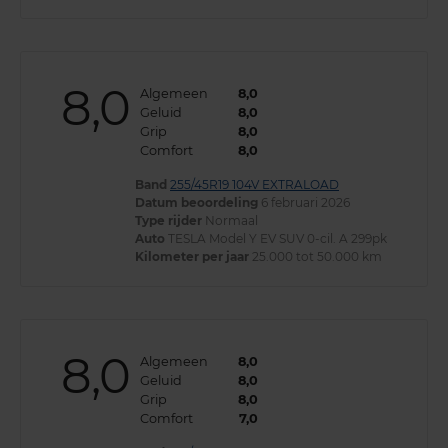
8,0
Algemeen
8,0
Geluid
8,0
Grip
8,0
Comfort
8,0
Band
255/45R19 104V EXTRALOAD
Datum beoordeling
6 februari 2026
Type rijder
Normaal
Auto
TESLA Model Y EV SUV 0-cil. A 299pk
Kilometer per jaar
25.000 tot 50.000 km
8,0
Algemeen
8,0
Geluid
8,0
Grip
8,0
Comfort
7,0