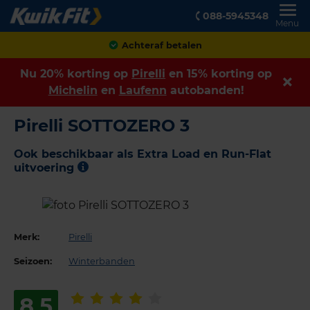
088-5945348
Menu
Achteraf betalen
Nu 20% korting op
Pirelli
en 15% korting op
Michelin
en
Laufenn
autobanden!
Pirelli SOTTOZERO 3
Ook beschikbaar als Extra Load en Run-Flat
uitvoering
Merk:
Pirelli
Seizoen:
Winterbanden
8,5