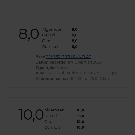
8,0
Algemeen
8,0
Geluid
8,0
Grip
8,0
Comfort
8,0
Band
225/55R17 97H RUNFLAT
Datum beoordeling
16 februari 2026
Type rijder
Normaal
Auto
BMW 520i Touring 2.0 CM 4-cil. B 184pk
Kilometer per jaar
10.000 tot 25.000 km
10,0
Algemeen
10,0
Geluid
9,0
Grip
10,0
Comfort
10,0