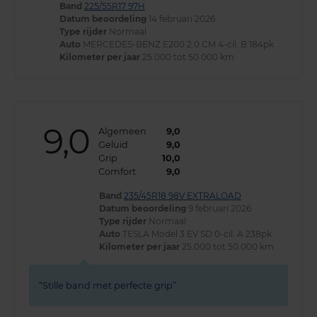
Band
225/55R17 97H
Datum beoordeling
14 februari 2026
Type rijder
Normaal
Auto
MERCEDES-BENZ E200 2.0 CM 4-cil. B 184pk
Kilometer per jaar
25.000 tot 50.000 km
9,0
Algemeen
9,0
Geluid
9,0
Grip
10,0
Comfort
9,0
Band
235/45R18 98V EXTRALOAD
Datum beoordeling
9 februari 2026
Type rijder
Normaal
Auto
TESLA Model 3 EV SD 0-cil. A 238pk
Kilometer per jaar
25.000 tot 50.000 km
Stille band met perfecte grip