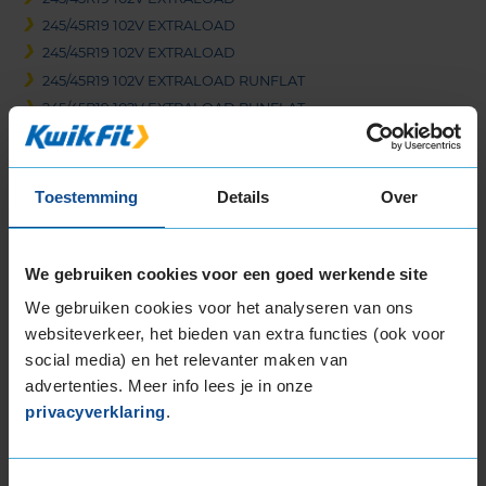
245/45R19 102V EXTRALOAD
245/45R19 102V EXTRALOAD
245/45R19 102V EXTRALOAD RUNFLAT
245/45R19 102V EXTRALOAD RUNFLAT
245/45R19 102V EXTRALOAD RUNFLAT
245/45R19 98W
245/50R19 105V EXTRALOAD RUNFLAT
Toestemming
Details
Over
255/35R19 92H RUNFLAT
255/35R19 96H EXTRALOAD
We gebruiken cookies voor een goed werkende site
255/35R19 96H EXTRALOAD RUNFLAT
255/40R19 100V EXTRALOAD
We gebruiken cookies voor het analyseren van ons
255/45R19 104V EXTRALOAD
websiteverkeer, het bieden van extra functies (ook voor
255/45R19 104W EXTRALOAD
social media) en het relevanter maken van
255/45R19 104W EXTRALOAD
advertenties. Meer info lees je in onze
privacyverklaring
.
275/35R19 100V EXTRALOAD RUNFLAT
275/40R19 101W
275/40R19 105V EXTRALOAD RUNFLAT