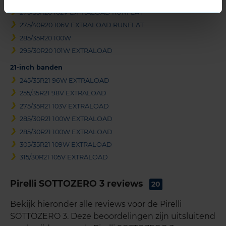
275/35R20 102V EXTRALOAD RUNFLAT
275/40R20 106V EXTRALOAD RUNFLAT
285/35R20 100W
295/30R20 101W EXTRALOAD
21-inch banden
245/35R21 96W EXTRALOAD
255/35R21 98V EXTRALOAD
275/35R21 103V EXTRALOAD
285/30R21 100W EXTRALOAD
285/30R21 100W EXTRALOAD
305/35R21 109W EXTRALOAD
315/30R21 105V EXTRALOAD
Pirelli SOTTOZERO 3 reviews
20
Bekijk hieronder alle reviews voor de Pirelli
SOTTOZERO 3. Deze beoordelingen zijn uitsluitend