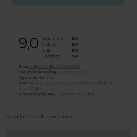
9,0
Algemeen
9,0
Geluid
6,0
Grip
9,0
Comfort
7,0
Band
245/45R17 99V EXTRALOAD
Datum beoordeling
24 januari 2026
Type rijder
Normaal
Auto
MERCEDES-BENZ C350 2.0 Plug-In Hybrid CM
4-cil. Q 211pk
Kilometer per jaar
25.000 tot 50.000 km
Meer beoordelingen tonen