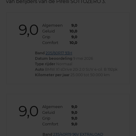
van berijders van de Pirelli SOTTOZERO 3.
9,0
Algemeen
9,0
Geluid
10,0
Grip
9,0
Comfort
10,0
Band
205/60R17 93H
Datum beoordeling
9 mei 2026
Type rijder
Normaal
Auto
BMW X1 sDrive 20i 2.0 SUV 4-cil. B 192pk
Kilometer per jaar
25.000 tot 50.000 km
9,0
Algemeen
9,0
Geluid
9,0
Grip
9,0
Comfort
9,0
Band
235/40R19 96V EXTRALOAD