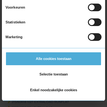
225/55R17 97H
Voorkeuren
225/55R17 97H RUNFLAT
225/55R17 97H RUNFLAT
225/60R17 99H
Statistieken
225/60R17 99H
235/45R17 97V EXTRALOAD
Marketing
235/55R17 103V EXTRALOAD
235/55R17 99H
245/45R17 99V EXTRALOAD
255/40R17 98V EXTRALOAD
Alle cookies toestaan
18-inch banden
205/40R18 86V EXTRALOAD RUNFLAT
Selectie toestaan
215/40R18 89V EXTRALOAD
215/50R18 92V
Enkel noodzakelijke cookies
215/55R18 95H
215/55R18 99V EXTRALOAD
215/60R18 102T EXTRALOAD RUNFLAT