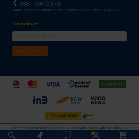
088 - 5945348
Lokaal tarief. Bereikbaar van maandag t/m vrijdag tussen 08.00 - 17.30
uur.
Nieuwsbrief
INSCHRIJVEN
©
KwikFit Nederland B.V., Daltonstraat 17, 3846BX Harderwijk, KvK 08017845 |
Algemene voorwaarden
•
Privacyverklaring
•
Cookiebeleid
•
Disclaimer
This site is protected by reCAPTCHA and the Google
Privacy Policy
and
Terms of