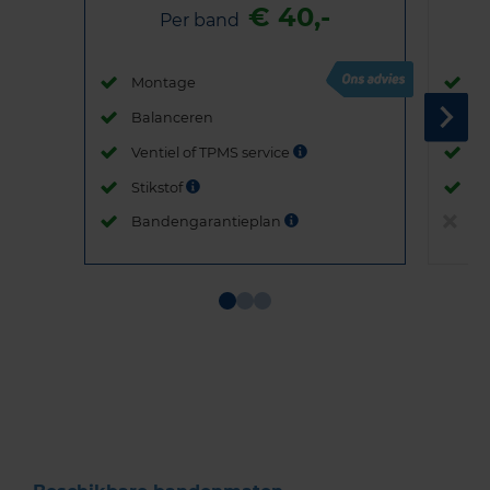
€ 40,-
Per band
Montage
M
Balanceren
B
Ventiel of TPMS service
Ve
Stikstof
St
Bandengarantieplan
B
Item
1
of
3