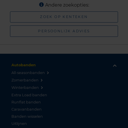
Andere zoekopties:
ZOEK OP KENTEKEN
PERSOONLIJK ADVIES
Autobanden
All-seasonbanden
Zomerbanden
Winterbanden
Extra Load banden
Runflat banden
Caravanbanden
Banden wisselen
Uitlijnen