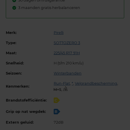
30 dagen omruilgarantie
3 maanden gratis herbalanceren
Merk:
Pirelli
Type:
SOTTOZERO 3
Maat:
225/45 R17 91H
Snelheid:
H (t/m 210 km/u)
Seizoen:
Winterbanden
Run-Flat
,
*
,
Velgrandbescherming
,
Kenmerken:
,
Brandstofefficiëntie:
C
Grip op nat wegdek:
B
Extern geluid:
72dB