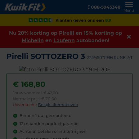
088-5945348
Menu
Klanten geven ons een
8,9
Nu 20% korting op
Pirelli
en 15% korting op
Michelin
en
Laufenn
autobanden!
Pirelli SOTTOZERO 3
225/45R17 91H RUNFLAT
€
168,80
Jouw voordeel:
€ 42,20
Normale prijs: € 211,00
Uitverkocht:
Bekijk alternatieven
Binnen 1 uur gemonteerd
12 maanden productgarantie
Achteraf betalen of in 3 termijnen