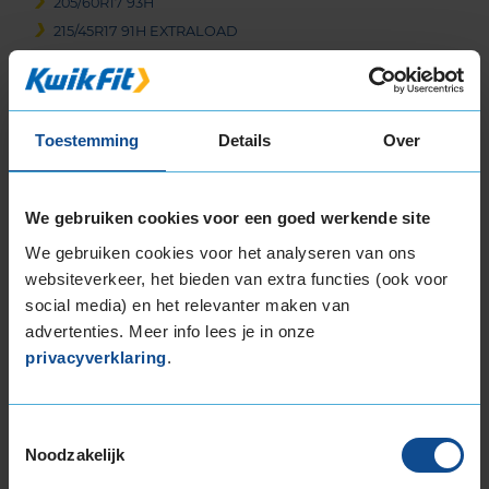
205/60R17 93H
215/45R17 91H EXTRALOAD
215/50R17 95V EXTRALOAD
215/55R17 94H
215/55R17 98V EXTRALOAD
Toestemming
Details
Over
215/65R17 99H
225/45R17 91H
225/45R17 91H RUNFLAT
We gebruiken cookies voor een goed werkende site
225/45R17 94H EXTRALOAD
We gebruiken cookies voor het analyseren van ons
225/45R17 94V EXTRALOAD
websiteverkeer, het bieden van extra functies (ook voor
225/50R17 94H
social media) en het relevanter maken van
225/50R17 94H RUNFLAT
advertenties. Meer info lees je in onze
225/50R17 98H EXTRALOAD
privacyverklaring
.
225/50R17 98H EXTRALOAD
225/50R17 98H EXTRALOAD
225/50R17 98H EXTRALOAD RUNFLAT
Toestemmingsselectie
225/55R17 101V EXTRALOAD
Noodzakelijk
225/55R17 97H