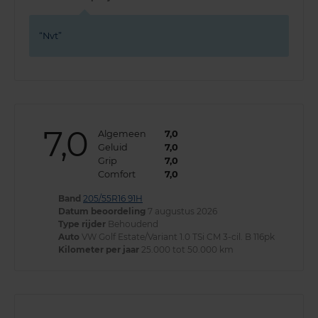
Nvt
7,0
Algemeen
7,0
Geluid
7,0
Grip
7,0
Comfort
7,0
Band
205/55R16 91H
Datum beoordeling
7 augustus 2026
Type rijder
Behoudend
Auto
VW Golf Estate/Variant 1.0 TSi CM 3-cil. B 116pk
Kilometer per jaar
25.000 tot 50.000 km