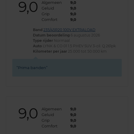
9,0
Algemeen
9,0
Geluid
9,0
Grip
9,0
Comfort
9,0
Band
235/45R20 100V EXTRALOAD
Datum beoordeling
6 augustus 2026
Type rijder
Normaal
Auto
LYNK & CO 01 1.5 PHEV SUV 3-cil. Q 261pk
Kilometer per jaar
25.000 tot 50.000 km
Prima banden
9,0
Algemeen
9,0
Geluid
9,0
Grip
9,0
Comfort
9,0