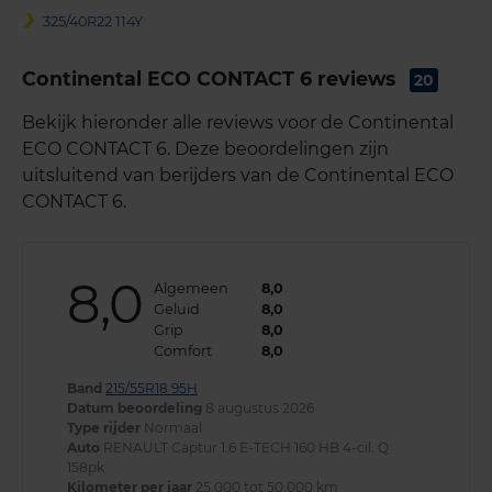
325/40R22 114Y
Continental ECO CONTACT 6 reviews
20
Bekijk hieronder alle reviews voor de Continental
ECO CONTACT 6. Deze beoordelingen zijn
uitsluitend van berijders van de Continental ECO
CONTACT 6.
8,0
Algemeen
8,0
Geluid
8,0
Grip
8,0
Comfort
8,0
Band
215/55R18 95H
Datum beoordeling
8 augustus 2026
Type rijder
Normaal
Auto
RENAULT Captur 1.6 E-TECH 160 HB 4-cil. Q
158pk
Kilometer per jaar
25.000 tot 50.000 km