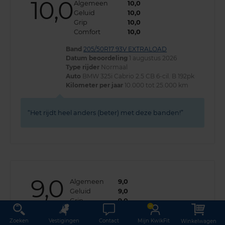
10,0
Algemeen
10,0
Geluid
10,0
Grip
10,0
Comfort
10,0
Band
205/50R17 93V EXTRALOAD
Datum beoordeling
1 augustus 2026
Type rijder
Normaal
Auto
BMW 325i Cabrio 2.5 CB 6-cil. B 192pk
Kilometer per jaar
10.000 tot 25.000 km
Het rijdt heel anders (beter) met deze banden!
9,0
Algemeen
9,0
Geluid
9,0
Grip
9,0
Comfort
9,0
Zoeken
Vestigingen
Contact
Mijn KwikFit
Winkelwagen