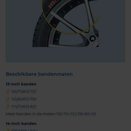
Beschikbare bandenmaten
13-inch banden
155/70R13 75T
155/80R13 79T
175/70R13 82T
Meer banden in de maten
155-70-r13
|
155-80-r13
14-inch banden