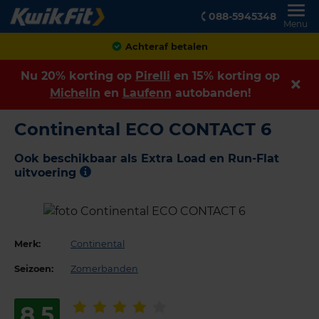
088-5945348
Menu
Klanten geven ons een
8,9
Nu 20% korting op
Pirelli
en 15% korting op
Michelin
en
Laufenn
autobanden!
Continental ECO CONTACT 6
Ook beschikbaar als Extra Load en Run-Flat
uitvoering
Merk:
Continental
Seizoen:
Zomerbanden
8,5