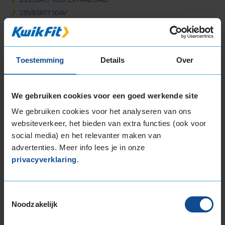
235/65R17 104V
235/65R17 108V EXTRALOAD
235/65R17 108V EXTRALOAD
Meer banden in de maten
205-45-r17
|
205-50-r17
|
205-55-r17
|
Toestemming
Details
Over
215-50-r17
|
215-55-r17
|
215-60-r17
|
225-45-r17
|
225-50-r17
|
225-
55-r17
18-inch banden
We gebruiken cookies voor een goed werkende site
195/60R18 96H EXTRALOAD
We gebruiken cookies voor het analyseren van ons
195/60R18 96H EXTRALOAD
websiteverkeer, het bieden van extra functies (ook voor
215/50R18 96V EXTRALOAD
social media) en het relevanter maken van
215/55R18 95H
advertenties. Meer info lees je in onze
215/55R18 95T
privacyverklaring
.
215/55R18 95T
225/40R18 92Y EXTRALOAD
225/40R18 92Y EXTRALOAD
Toestemmingsselectie
225/40R18 92Y EXTRALOAD
Noodzakelijk
225/40R18 92Y EXTRALOAD RUNFLAT