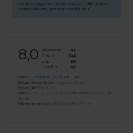
maar ze zagen er vies uit, waarschijnlijk bruine
opslag vlekken, jammer voor die prijs.
8,0
Algemeen
8,0
Geluid
10,0
Grip
9,0
Comfort
8,0
Band
235/55R19 105W EXTRALOAD
Datum beoordeling
1 augustus 2026
Type rijder
Normaal
Auto
VOLVO XC60 2.0 T8 Plug-in Hybrid SUV 4-cil. Q
390pk
Kilometer per jaar
25.000 tot 50.000 km