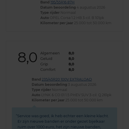
Band
195/55R16 87H
Datum beoordeling
4 augustus 2026
Type rijder
Normaal
Auto
OPEL Corsa 1.2 HB 3-cil. B 101pk
Kilometer per jaar
25.000 tot 50.000 km
8,0
Algemeen
8,0
Geluid
8,0
Grip
8,0
Comfort
8,0
Band
235/45R20 100V EXTRALOAD
Datum beoordeling
3 augustus 2026
Type rijder
Normaal
Auto
LYNK & CO 01 1.5 PHEV SUV 3-cil. Q 261pk
Kilometer per jaar
25.000 tot 50.000 km
Service was goed, ik heb echter een kleine klacht.
Er zijn nieuwe banden er onder gezet bijelkaar
ruim over 1000 euro, het zijn nieuwe banden,