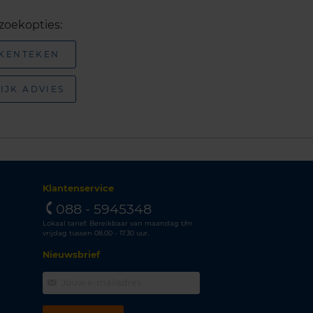
zoekopties:
 KENTEKEN
IJK ADVIES
Klantenservice
088 - 5945348
Lokaal tarief. Bereikbaar van maandag t/m
vrijdag tussen 08.00 - 17.30 uur.
Nieuwsbrief