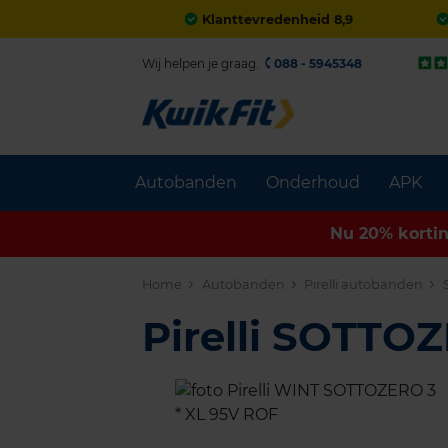
Klanttevredenheid 8,9
Wij helpen je graag.
088 - 5945348
Autobanden
Onderhoud
APK
Nu 20% korti
Home
Autobanden
Pirelli autobanden
Pirelli SOTTO