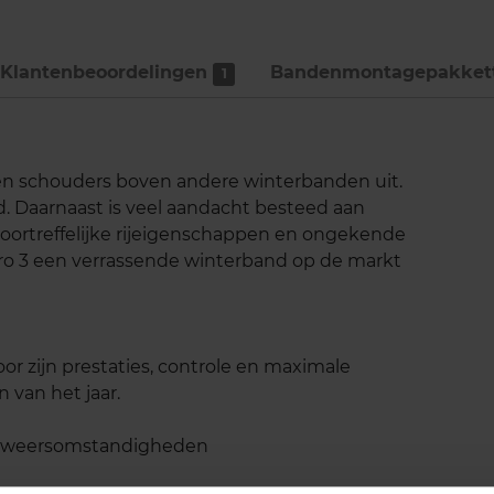
Klantenbeoordelingen
Bandenmontage­pakket
1
p en schouders boven andere winterbanden uit.
d. Daarnaast is veel aandacht besteed aan
 voortreffelijke rijeigenschappen en ongekende
zero 3 een verrassende winterband op de markt
oor zijn prestaties, controle en maximale
 van het jaar.
de weersomstandigheden