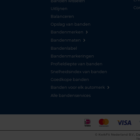
Banden wisselen
Co
Uitlijnen
Balanceren
Opslag van banden
Bandenmerken
Bandenmaten
Bandenlabel
Bandenmarkeringen
Profieldiepte van banden
Snelheidsindex van banden
Goedkope banden
Banden voor elk automerk
Alle bandenservices
©
KwikFit Nederland B.V., Da
Th