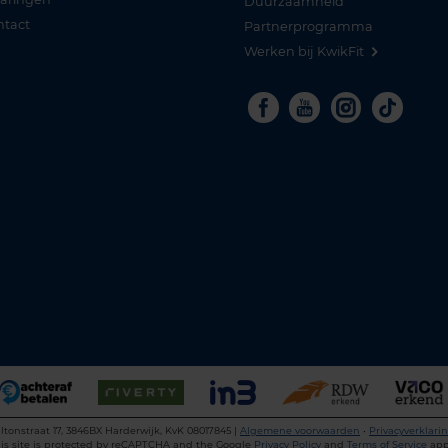
Duurzaamheid
ntact
Partnerprogramma
Werken bij KwikFit
Facebook
Youtube
Instagra
Tikto
ltonstraat 17, 3846BX Harderwijk, KvK 08017845 |
Algemene voorwaarden
•
Privacyverklari
is site is protected by reCAPTCHA and the Google
Privacy Policy
and
Terms of Service
app