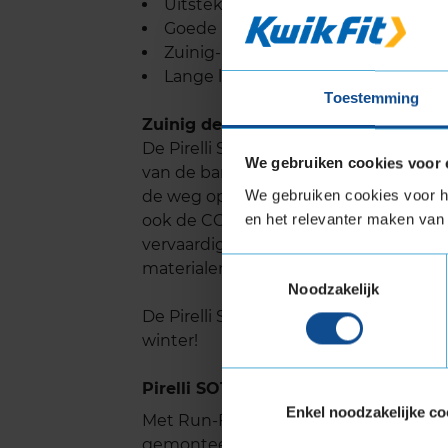
Uitstekende remprestaties
Goede bescherming tegen aquapl
Zuinig- en milieuvriendelijkheid
Lange levensduur
Toestemming
Zuinig de weg op
De Pirelli Sottozero 3 is ontwikkeld 
We gebruiken cookies voor 
van de band terugdringt. Hierdoor ver
We gebruiken cookies voor he
de weg op. Omdat je brandstofverbruik
en het relevanter maken van 
ook de CO2-uitstoot verminderd en wor
vervaardiging van de Sottozero 3 eve
Toestemmingsselectie
materialen.
Noodzakelijk
De Pirelli Sottozero 3 is een milieuvri
winter!
Pirelli SOTTOZERO 3 met Run-Flat
Enkel noodzakelijke co
Met Run-Flat kun je verder rijden bij
gemonteerd worden bij voertuigen di