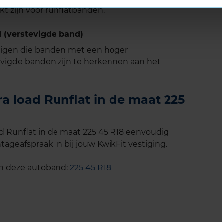
t zijn voor runflatbanden.
 (verstevigde band)
tuigen die banden met een hoger
vigde banden zijn te herkennen aan het
ra load Runflat in de maat 225
t
ad Runflat in de maat 225 45 R18 eenvoudig
tageafspraak in bij jouw KwikFit vestiging.
an deze autoband:
225 45 R18