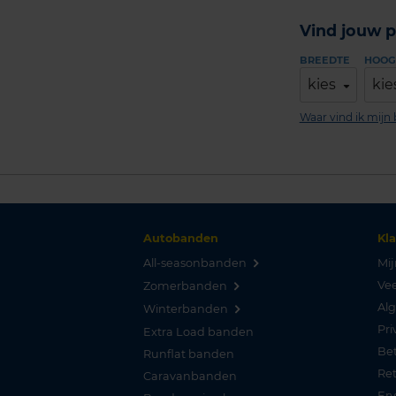
Vind jouw p
BREEDTE
HOOG
kies
kie
Waar vind ik mij
Autobanden
Kl
All-seasonbanden
Mij
Vee
Zomerbanden
Al
Winterbanden
Pri
Extra Load banden
Be
Runflat banden
Re
Caravanbanden
Er