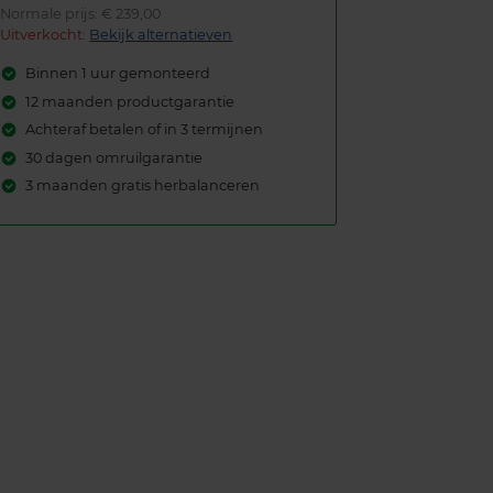
Normale prijs: € 239,00
Uitverkocht:
Bekijk alternatieven
Binnen 1 uur gemonteerd
12 maanden productgarantie
Achteraf betalen of in 3 termijnen
30 dagen omruilgarantie
3 maanden gratis herbalanceren