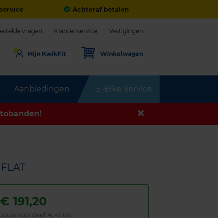
service
Achteraf betalen
estelde vragen
Klantenservice
Vestigingen
Mijn KwikFit
Winkelwagen
Aanbiedingen
E-Bike Service
tobanden!
NFLAT
€
191,20
Jouw voordeel:
€ 47,80