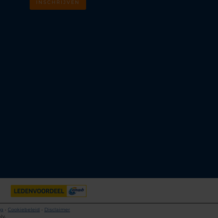
INSCHRIJVEN
m
k
ng
•
Cookiebeleid
•
Disclaimer
ly.