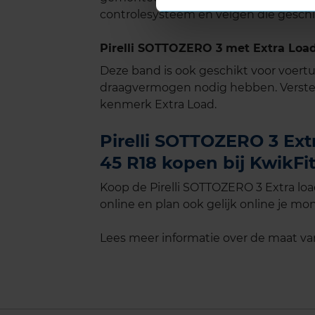
controlesysteem en velgen die geschik
Pirelli SOTTOZERO 3 met Extra Load
Deze band is ook geschikt voor voer
draagvermogen nodig hebben. Verste
kenmerk Extra Load.
Pirelli SOTTOZERO 3 Ext
45 R18 kopen bij KwikFi
Koop de Pirelli SOTTOZERO 3 Extra lo
online en plan ook gelijk online je mon
Lees meer informatie over de maat v