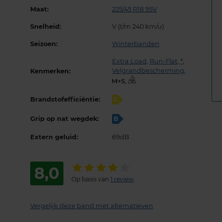
Maat:
225/45 R18 95V
Snelheid:
V (t/m 240 km/u)
Seizoen:
Winterbanden
Extra Load
,
Run-Flat
,
*
,
Velgrandbescherming
,
Kenmerken:
,
Brandstofefficiëntie:
C
Grip op nat wegdek:
B
Extern geluid:
69dB
8,0
Op basis van
1 review
Vergelijk deze band met alternatieven