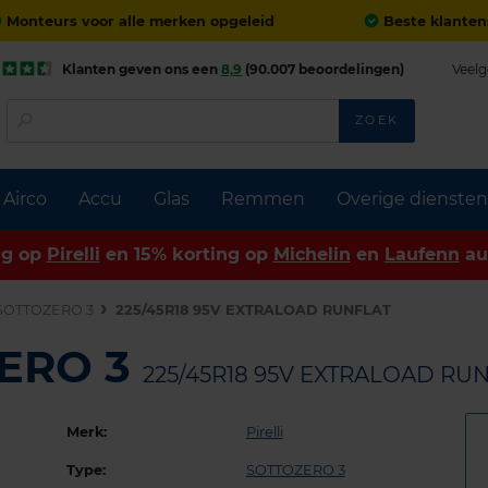
Monteurs voor alle merken opgeleid
Beste klanten
Klanten geven ons een
8,9
(90.007 beoordelingen)
Veelg
ZOEK
Airco
Accu
Glas
Remmen
Overige diensten
ng op
Pirelli
en 15% korting op
Michelin
en
Laufenn
au
SOTTOZERO 3
225/45R18 95V EXTRALOAD RUNFLAT
ZERO 3
225/45R18 95V EXTRALOAD RU
Merk:
Pirelli
Type:
SOTTOZERO 3