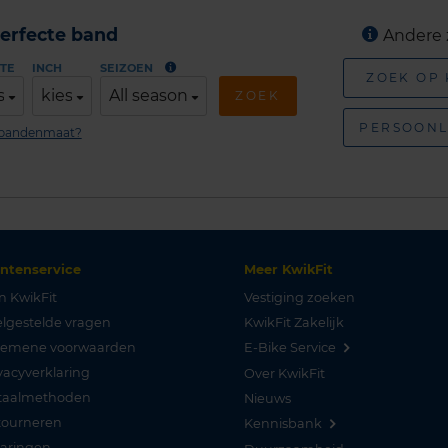
erfecte band
Andere 
TE
INCH
SEIZOEN
ZOEK OP
s
kies
All season
ZOEK
PERSOONL
n bandenmaat?
antenservice
Meer KwikFit
n KwikFit
Vestiging zoeken
lgestelde vragen
KwikFit Zakelijk
gemene voorwaarden
E-Bike Service
vacyverklaring
Over KwikFit
taalmethoden
Nieuws
tourneren
Kennisbank
varingen