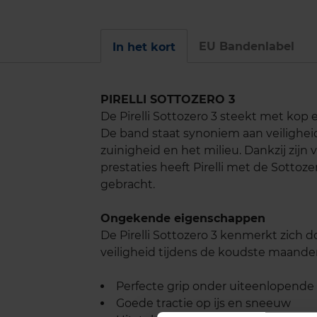
EU Bandenlabel
In het kort
PIRELLI SOTTOZERO 3
De Pirelli Sottozero 3 steekt met ko
De band staat synoniem aan veilighei
zuinigheid en het milieu. Dankzij zijn
prestaties heeft Pirelli met de Sotto
gebracht.
Ongekende eigenschappen
De Pirelli Sottozero 3 kenmerkt zich d
veiligheid tijdens de koudste maanden
Perfecte grip onder uiteenlopen
Goede tractie op ijs en sneeuw