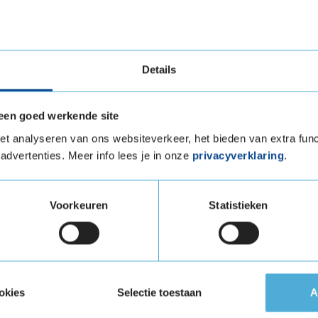
aning
Details
met een rubbersamenstelling die de rolweerstand
een goed werkende site
bruik je minder brandstof en kun je dus zuinig
t analyseren van ons websiteverkeer, het bieden van extra func
 afneemt met de Sottozero 3 van Pirelli, wordt
advertenties. Meer info lees je in onze
privacyverklaring
.
dt dus het milieu ontzien. Bovendien is bij de
neens gebruik gemaakt van milieuvriendelijke
Voorkeuren
Statistieken
endelijke, veilige band. Een echte kampioen in de
okies
Selectie toestaan
A
 een lekke band. Deze band kan alleen
e uitgerust zijn met een bandenspanning