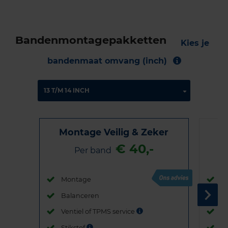
Bandenmontagepakketten
Kies je
bandenmaat omvang (inch)
Montage Veilig & Zeker
€ 40,-
Per band
Montage
M
Balanceren
B
Ventiel of TPMS service
Ve
Stikstof
St