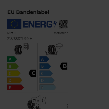
EU Bandenlabel
Pirelli
SOTTOZERO 3
215/65R17 99 H
B
C
71
B
A
C