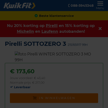
088-5945348
Menu
Achteraf betalen
Nu 20% korting op
Pirelli
en 15% korting op
Michelin
en
Laufenn
autobanden!
Pirelli SOTTOZERO 3
215/65R17 99H
€
173,60
Jouw voordeel:
€ 43,40
Normale prijs: € 217,00
Leverbaar
IN WINKELWAGEN