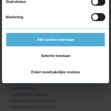
Statistieken
235/55R17 99H
245/45R17 99V EXTRALOAD
Marketing
255/40R17 98V EXTRALOAD
18-inch banden
205/40R18 86V EXTRALOAD RUNFLAT
215/40R18 89V EXTRALOAD
Alle cookies toestaan
215/50R18 92V
215/55R18 95H
Selectie toestaan
215/55R18 99V EXTRALOAD
215/60R18 102T EXTRALOAD RUNFLAT
225/40R18 92V EXTRALOAD
Enkel noodzakelijke cookies
225/40R18 92V EXTRALOAD
225/40R18 92V EXTRALOAD RUNFLAT
225/45R18 91H
225/45R18 91H RUNFLAT
225/45R18 95H EXTRALOAD
225/45R18 95H EXTRALOAD