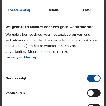
225/45R17 91H RUNFLAT
225/45R17 94H EXTRALOAD
Toestemming
Details
Over
225/45R17 94V EXTRALOAD
225/50R17 94H
225/50R17 94H RUNFLAT
We gebruiken cookies voor een goed werkende site
225/50R17 98H EXTRALOAD
We gebruiken cookies voor het analyseren van ons
225/50R17 98H EXTRALOAD
websiteverkeer, het bieden van extra functies (ook voor
225/50R17 98H EXTRALOAD
social media) en het relevanter maken van
225/50R17 98H EXTRALOAD RUNFLAT
advertenties. Meer info lees je in onze
225/55R17 101V EXTRALOAD
privacyverklaring
.
225/55R17 97H
225/55R17 97H
Toestemmingsselectie
225/55R17 97H RUNFLAT
Noodzakelijk
225/55R17 97H RUNFLAT
225/60R17 99H
225/60R17 99H
Voorkeuren
235/45R17 97V EXTRALOAD
235/55R17 103V EXTRALOAD