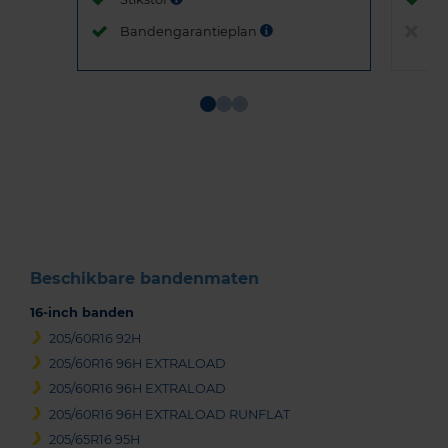
Bandengarantieplan
B
Item
1
of
3
Beschikbare bandenmaten
16-inch banden
205/60R16 92H
205/60R16 96H EXTRALOAD
205/60R16 96H EXTRALOAD
205/60R16 96H EXTRALOAD RUNFLAT
205/65R16 95H