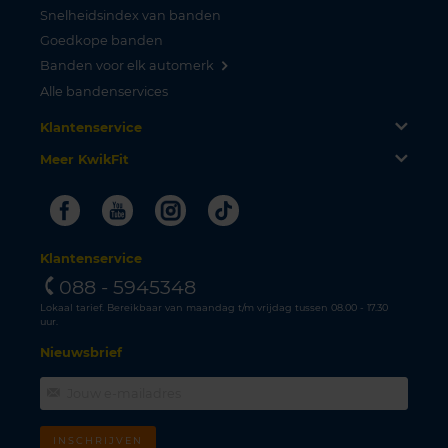
Snelheidsindex van banden
Goedkope banden
Banden voor elk automerk
Alle bandenservices
Klantenservice
Meer KwikFit
Facebook
Youtube
Instagram
Tiktok
Klantenservice
088 - 5945348
Lokaal tarief. Bereikbaar van maandag t/m vrijdag tussen 08.00 - 17.30
uur.
Nieuwsbrief
INSCHRIJVEN