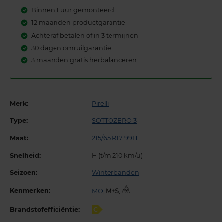
Binnen 1 uur gemonteerd
12 maanden productgarantie
Achteraf betalen of in 3 termijnen
30 dagen omruilgarantie
3 maanden gratis herbalanceren
Merk:
Pirelli
Type:
SOTTOZERO 3
Maat:
215/65 R17 99H
Snelheid:
H (t/m 210 km/u)
Seizoen:
Winterbanden
Kenmerken:
MO
,
,
Brandstofefficiëntie:
C