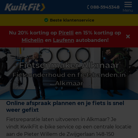
088-5945348
Menu
Beste klantenservice
Nu 20% korting op
Pirelli
en 15% korting op
Michelin
en
Laufenn
autobanden!
Fietsenmaker Alkmaar
Fietsonderhoud en fietsbanden in
Alkmaar
Online afspraak plannen en je fiets is snel
weer gefixt
Fietsreparatie laten uitvoeren in Alkmaar? Je
vindt KwikFit e-bike service op een centrale locatie
aan de Pieter Willem de Zwijgerlaan 148-150