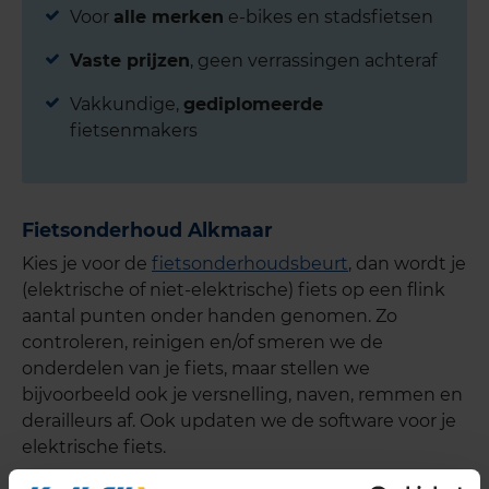
Voor
alle merken
e-bikes en stadsfietsen
Vaste prijzen
, geen verrassingen achteraf
Vakkundige,
gediplomeerde
fietsenmakers
Fietsonderhoud Alkmaar
Kies je voor de
fietsonderhoudsbeurt
, dan wordt je
(elektrische of niet-elektrische) fiets op een flink
aantal punten onder handen genomen. Zo
controleren, reinigen en/of smeren we de
onderdelen van je fiets, maar stellen we
bijvoorbeeld ook je versnelling, naven, remmen en
derailleurs af. Ook updaten we de software voor je
elektrische fiets.