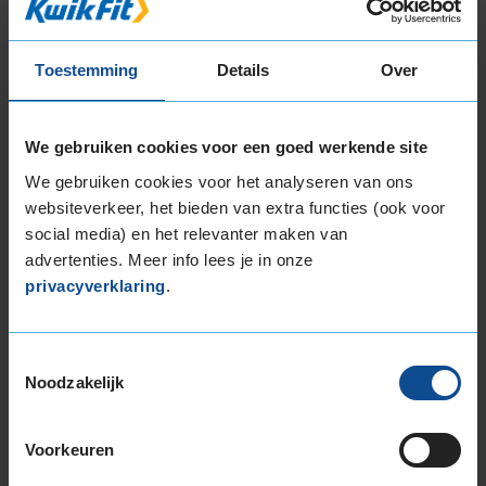
Fietsbanden vervangen Alkmaar
Ook voor
fietsbandenservice
ga je naar KwikFit e-
bike service in Alkmaar. Zowel voor het vervangen
Toestemming
Details
Over
van een lekke binnenband als versleten
buitenband. Wij verkopen banden van het
kwaliteitsmerk Schwalbe. Rijd je graag anti-lek
We gebruiken cookies voor een goed werkende site
banden? Deze hebben wij uiteraard op
We gebruiken cookies voor het analyseren van ons
voorraad. Bovendien krijg je bij elke band die je
websiteverkeer, het bieden van extra functies (ook voor
laat vervangen je 1 maand lekke bandgarantie!
social media) en het relevanter maken van
advertenties. Meer info lees je in onze
Fietsonderdelen in Alkmaar
privacyverklaring
.
Ook voor
fietsonderdelen
kun je bij onze KwikFit
vestiging aan de Willem de Zwijgerlaan 148-150
Toestemmingsselectie
terecht. We hebben alles wat je nodig hebt op
Noodzakelijk
voorraad: fietslampjes, fietsbellen, pedalen en nog
veel meer.
Voorkeuren