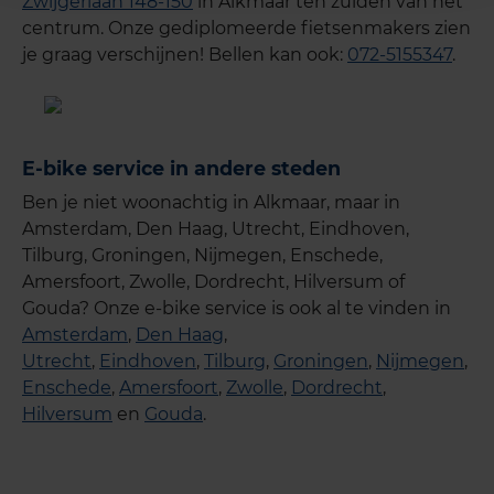
Zwijgerlaan 148-150
in Alkmaar ten zuiden van het
centrum. Onze gediplomeerde fietsenmakers zien
je graag verschijnen! Bellen kan ook:
072-5155347
.
E-bike service in andere steden
Ben je niet woonachtig in Alkmaar, maar in
Amsterdam, Den Haag, Utrecht, Eindhoven,
Tilburg, Groningen, Nijmegen, Enschede,
Amersfoort, Zwolle, Dordrecht, Hilversum of
Gouda? Onze e-bike service is ook al te vinden in
Amsterdam
,
Den Haag
,
Utrecht
,
Eindhoven
,
Tilburg
,
Groningen
,
Nijmegen
,
Enschede
,
Amersfoort
,
Zwolle
,
Dordrecht
,
Hilversum
en
Gouda
.