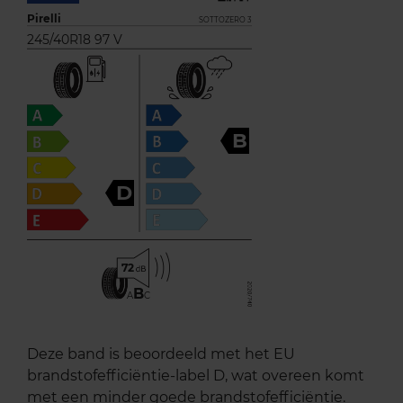
Pirelli
SOTTOZERO 3
245/40R18 97 V
B
D
72
B
A
C
Deze band is beoordeeld met het EU
brandstofefficiëntie-label D, wat overeen komt
met een minder goede brandstofefficiëntie.