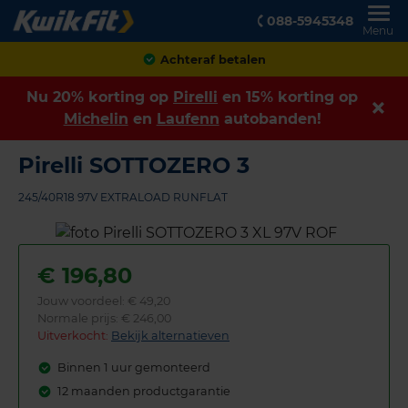
088-5945348
Menu
Achteraf betalen
Nu 20% korting op
Pirelli
en 15% korting op
Michelin
en
Laufenn
autobanden!
Pirelli SOTTOZERO 3
245/40R18 97V EXTRALOAD RUNFLAT
€
196,80
Jouw voordeel:
€ 49,20
Normale prijs: € 246,00
Uitverkocht:
Bekijk alternatieven
Binnen 1 uur gemonteerd
12 maanden productgarantie