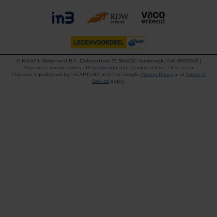
©
KwikFit Nederland B.V., Daltonstraat 17, 3846BX Harderwijk, KvK 08017845 |
Algemene voorwaarden
•
Privacyverklaring
•
Cookiebeleid
•
Disclaimer
This site is protected by reCAPTCHA and the Google
Privacy Policy
and
Terms of
Service
apply.