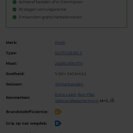
Achteraf betalen of in 3 termijnen
30 dagen omruilgarantie
3 maanden gratis herbalanceren
Merk:
Pirelli
Type:
SOTTOZERO 3
Maat:
245/40 R18 97V
Snelheid:
V (t/m 240 km/u)
Seizoen:
Winterbanden
Extra Load
,
Run-Flat
,
Kenmerken:
Velgrandbescherming
,
,
Brandstofefficiëntie:
D
Grip op nat wegdek:
B