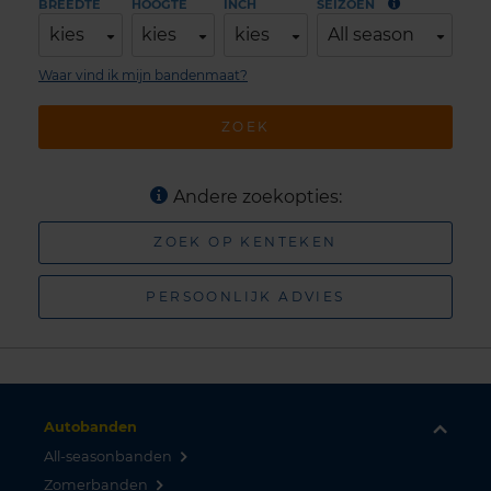
BREEDTE
HOOGTE
INCH
SEIZOEN
kies
kies
kies
All season
Waar vind ik mijn bandenmaat?
ZOEK
Andere zoekopties:
ZOEK OP KENTEKEN
PERSOONLIJK ADVIES
Autobanden
All-seasonbanden
Zomerbanden