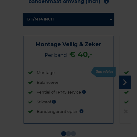
bandenmaat omvang (inch)
Montage Veilig & Zeker
€ 40,-
Per band
Montage
M
Balanceren
B
Ventiel of TPMS service
Ve
Stikstof
St
Bandengarantieplan
B