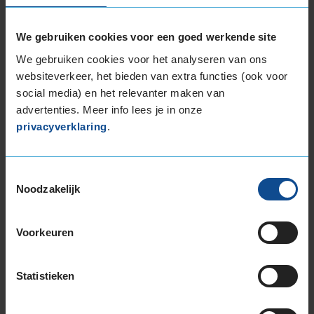
225/50R17 94H RUNFLAT
225/50R17 98H EXTRALOAD
We gebruiken cookies voor een goed werkende site
225/50R17 98H EXTRALOAD
We gebruiken cookies voor het analyseren van ons
225/50R17 98H EXTRALOAD
websiteverkeer, het bieden van extra functies (ook voor
225/50R17 98H EXTRALOAD RUNFLAT
social media) en het relevanter maken van
225/55R17 101V EXTRALOAD
advertenties. Meer info lees je in onze
225/55R17 97H
privacyverklaring
.
225/55R17 97H
225/55R17 97H RUNFLAT
Toestemmingsselectie
225/55R17 97H RUNFLAT
Noodzakelijk
225/60R17 99H
225/60R17 99H
235/45R17 97V EXTRALOAD
Voorkeuren
235/55R17 103V EXTRALOAD
235/55R17 99H
Statistieken
245/45R17 99V EXTRALOAD
255/40R17 98V EXTRALOAD