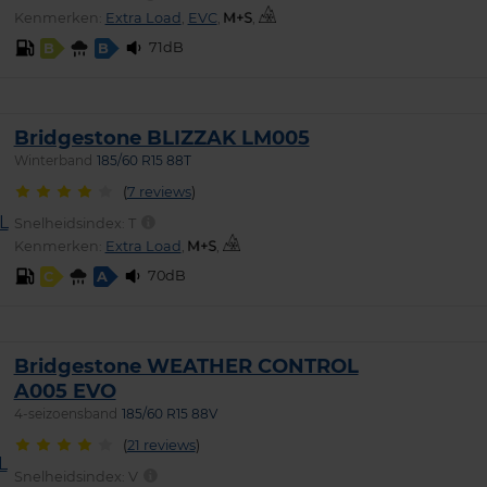
Kenmerken:
Extra Load
,
EVC
,
,
71dB
B
B
Bridgestone BLIZZAK LM005
Winterband
185/60 R15 88T
(
7 reviews
)
Snelheidsindex:
T
Kenmerken:
Extra Load
,
,
70dB
C
A
Bridgestone WEATHER CONTROL
A005 EVO
4-seizoensband
185/60 R15 88V
(
21 reviews
)
Snelheidsindex:
V