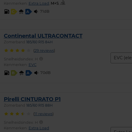
Kenmerken:
Extra Load
,
,
71dB
C
A
Continental ULTRACONTACT
Zomerband
185/60 R15 84H
(
29 reviews
)
EVC (elek
Snelheidsindex:
H
Kenmerken:
EVC
70dB
B
A
Pirelli CINTURATO P1
Zomerband
185/60 R15 88H
(
11 reviews
)
Snelheidsindex:
H
Kenmerken:
Extra Load