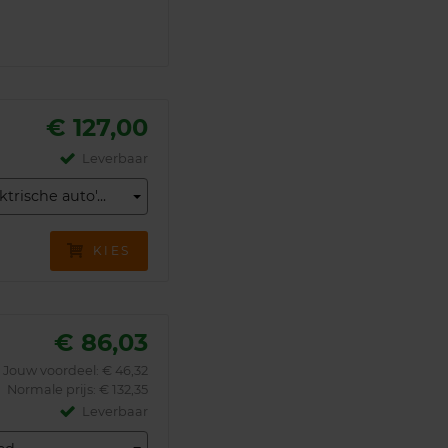
€ 127,00
Leverbaar
trische auto'...
KIES
€ 86,03
Jouw voordeel:
€ 46,32
Normale prijs: € 132,35
Leverbaar