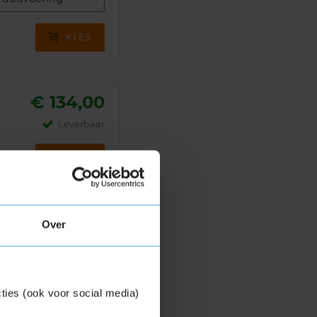
KIES
€ 134,00
Leverbaar
KIES
Over
€ 106,40
Jouw voordeel:
€ 26,60
Normale prijs: € 133,00
ties (ook voor social media)
Leverbaar