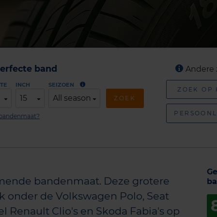
erfecte band
Andere 
TE
INCH
SEIZOEN
ZOEK OP
15
All season
ZOEK
PERSOONL
n bandenmaat?
Ge
komende bandenmaat. Deze grotere
ba
ak onder de Volkswagen Polo, Seat
el Renault Clio's en Skoda Fabia's op