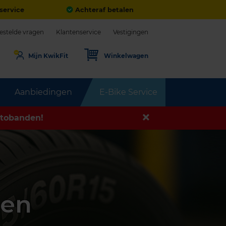
service
Achteraf betalen
estelde vragen
Klantenservice
Vestigingen
Mijn KwikFit
Winkelwagen
Aanbiedingen
E-Bike Service
tobanden!
den