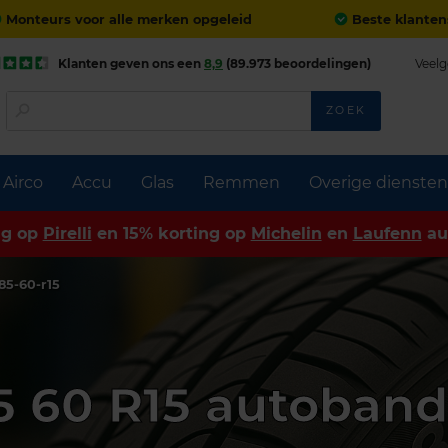
Monteurs voor alle merken opgeleid
Beste klanten
Klanten geven ons een
8,9
(89.973 beoordelingen)
Veelg
ZOEK
Airco
Accu
Glas
Remmen
Overige diensten
ng op
Pirelli
en 15% korting op
Michelin
en
Laufenn
au
85-60-r15
5 60 R15 autoban