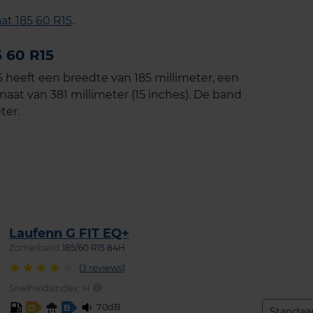
t 185 60 R15
.
 60 R15
heeft een breedte van 185 millimeter, een
aat van 381 millimeter (15 inches). De band
ter.
Laufenn G FIT EQ+
Zomerband
185/60 R15 84H
(
3 reviews
)
Snelheidsindex:
H
70dB
D
B
Standaa