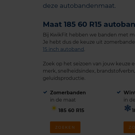
deze autobandenmaat.
Maat 185 60 R15 autoban
Bij KwikFit hebben we banden met maa
Je hebt dus de keuze uit zomerbande
15 inch autoband
.
Zoek op het seizoen van jouw keuze en 
merk, snelheidsindex, brandstofverbru
geluidsproductie.
Zomerbanden
Win
in de maat
in d
185 60 R15
1
ZOEKEN
Z