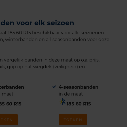
den voor elk seizoen
t 185 60 R15 beschikbaar voor alle seizoenen.
n, winterbanden én all-seasonbanden voor deze
vergelijk banden in deze maat op o.a. prijs,
ik, grip op nat wegdek (veiligheid) en
terbanden
4-seasonbanden
e maat
in de maat
85 60 R15
185 60 R15
OEKEN
ZOEKEN