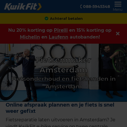
088-5945348
Menu
Achteraf betalen
Nu 20% korting op
Pirelli
en 15% korting op
Michelin
en
Laufenn
autobanden!
Fietsenmaker
Amsterdam
Fietsonderhoud en fietsbanden in
Amsterdam
Online afspraak plannen en je fiets is snel
weer gefixt
Fietsreparatie laten uitvoeren in Amsterdam? Je
vindt KwikFit e-bike service op twee centrale