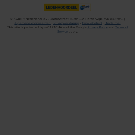
©
KwikFit Nederland B.V., Daltonstraat 17, 3846BX Harderwijk, KvK 08017845 |
Algemene voorwaarden
•
Privacyverklaring
•
Cookiebeleid
•
Disclaimer
This site is protected by reCAPTCHA and the Google
Privacy Policy
and
Terms of
Service
apply.