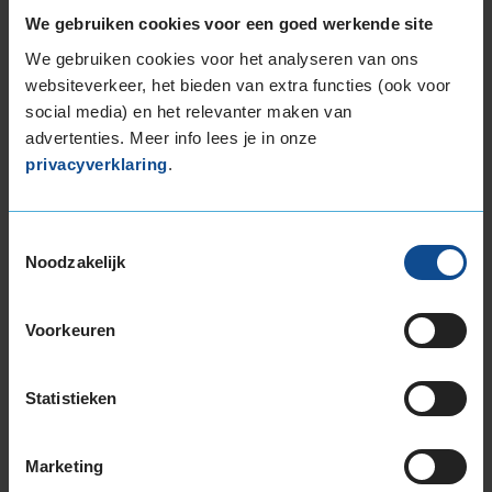
E-bikes (elektrische fietsen)
We gebruiken cookies voor een goed werkende site
Stadsfietsen
We gebruiken cookies voor het analyseren van ons
Bakfietsen (cargo bikes)
websiteverkeer, het bieden van extra functies (ook voor
social media) en het relevanter maken van
Fietsonderhoudsbeurt
advertenties. Meer info lees je in onze
Fietsbandenservice
privacyverklaring
.
Fietsaccessoires
Toestemmingsselectie
Noodzakelijk
Waar vind ik e-bike service in
Amsterdam?
Voorkeuren
KwikFit e-bike service en fietsreparatie is te vinden
in de bekende
KwikFit-vestiging op de Overtoom
Statistieken
36-40
in Amsterdam centrum. Onze
gediplomeerde fietsenmakers heten je graag
welkom. Bellen kan ook:
020-6123479
.
Marketing