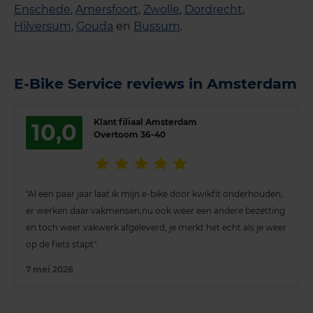
Enschede
,
Amersfoort
,
Zwolle
,
Dordrecht
,
Hilversum
,
Gouda
en
Bussum
.
E-Bike Service reviews in Amsterdam
Klant filiaal Amsterdam
10,0
Overtoom 36-40
"Al een paar jaar laat ik mijn e-bike door kwikfit onderhouden,
er werken daar vakmensen,nu ook weer een andere bezetting
en toch weer vakwerk afgeleverd, je merkt het echt als je weer
op de fiets stapt"
7 mei 2026