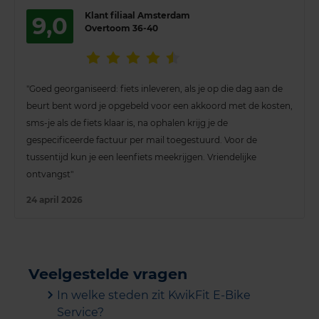
Klant filiaal Amsterdam
9,0
Overtoom 36-40
"Goed georganiseerd: fiets inleveren, als je op die dag aan de
beurt bent word je opgebeld voor een akkoord met de kosten,
sms-je als de fiets klaar is, na ophalen krijg je de
gespecificeerde factuur per mail toegestuurd. Voor de
tussentijd kun je een leenfiets meekrijgen. Vriendelijke
ontvangst"
24 april 2026
Veelgestelde vragen
In welke steden zit KwikFit E-Bike
Service?