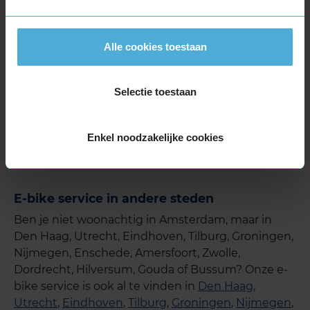
Alle cookies toestaan
Daarnaast vind je onze E-Bike Service in de
Selectie toestaan
KwikFit-vestiging op de Wibautstraat 40-42
, ook in
het centrum van Amsterdam. Bellen kan naar:
020-6680505
.
Enkel noodzakelijke cookies
E-bike service in andere steden
Ben je niet woonachtig in Amsterdam, maar in
Den Haag, Utrecht, Eindhoven, Tilburg, Groningen,
Nijmegen, Enschede, Amersfoort, Zwolle,
Dordrecht, Hilversum, Gouda of Bussum? Onze e-
bike service is ook al te vinden in
Den Haag
,
Utrecht
,
Eindhoven
,
Tilburg
,
Groningen
,
Nijmegen
,