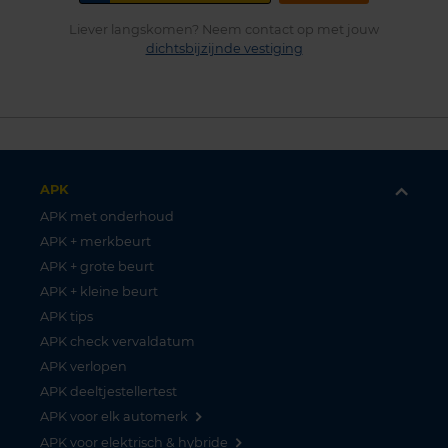
Liever langskomen? Neem contact op met jouw
dichtsbijzijnde vestiging
APK
APK met onderhoud
APK + merkbeurt
APK + grote beurt
APK + kleine beurt
APK tips
APK check vervaldatum
APK verlopen
APK deeltjestellertest
APK voor elk automerk
APK voor elektrisch & hybride