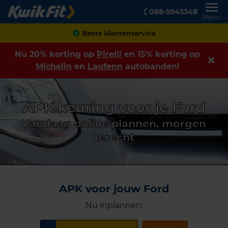
088-5945348
Menu
Beste klantenservice
Nu 20% korting op
Pirelli
en 15% korting op
Michelin
en
Laufenn
autobanden!
APK keuring voor je Ford
Vandaag online plannen, morgen
terecht
APK voor jouw Ford
Nu inplannen: