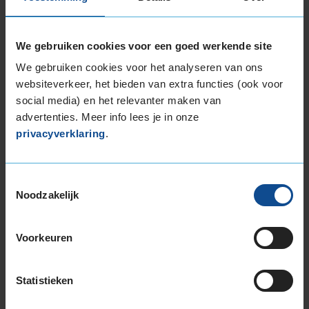
Ford wordt dan gekeurd terwijl je wacht.
Tip:
combineer je APK afspraak met een
We gebruiken cookies voor een goed werkende site
onderhoudsbeurt
of nieuwe set
banden voor Ford
.
We gebruiken cookies voor het analyseren van ons
websiteverkeer, het bieden van extra functies (ook voor
Rijd je een ander automerk? Alle automerken
social media) en het relevanter maken van
kunnen bij ons terecht voor een APK, benzine,
advertenties. Meer info lees je in onze
diesel, hybride of elektrisch:
privacyverklaring
.
Alfa Romeo
Audi
Toestemmingsselectie
Noodzakelijk
BMW
BYD
Voorkeuren
Citroën
Dacia
Statistieken
Fiat