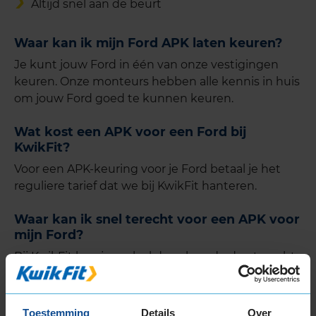
Altijd snel aan de beurt
Waar kan ik mijn Ford APK laten keuren?
Je kunt jouw Ford in één van onze vestigingen
keuren. Onze monteurs hebben alle kennis in huis
om jouw Ford goed te kunnen keuren.
Wat kost een APK voor een Ford bij
KwikFit?
Voor een APK-keuring voor je Ford betaal je het
reguliere tarief dat we bij KwikFit hanteren.
Waar kan ik snel terecht voor een APK voor
mijn Ford?
Bij KwikFit kun je vaak al de volgende dag terecht
voor de APK van je Ford. Daarnaast kun je kiezen
voor een dagafspraak waarbij je je auto 's ochtends
brengt of een door jou te kiezen uurafspraak: je
Toestemming
Details
Over