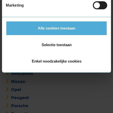
Honda
Marketing
Hyundai
Kia
Land Rover
Alle cookies toestaan
Lynk & Co
Mazda
Selectie toestaan
Mercedes
MG
Enkel noodzakelijke cookies
Mini
Mitsubishi
Nissan
Opel
Peugeot
Porsche