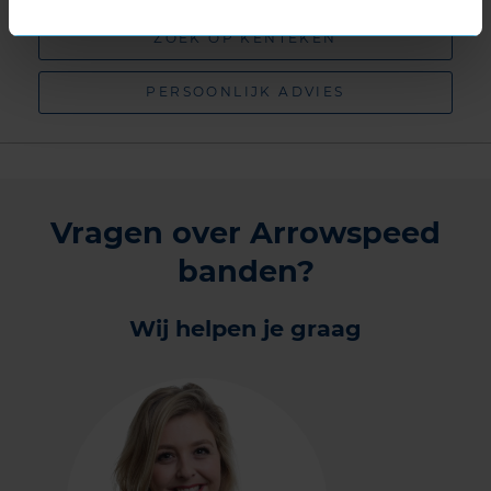
ZOEK OP KENTEKEN
PERSOONLIJK ADVIES
Vragen over Arrowspeed
banden?
Wij helpen je graag