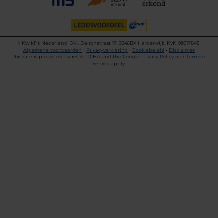
©
KwikFit Nederland B.V., Daltonstraat 17, 3846BX Harderwijk, KvK 08017845 |
Algemene voorwaarden
•
Privacyverklaring
•
Cookiebeleid
•
Disclaimer
This site is protected by reCAPTCHA and the Google
Privacy Policy
and
Terms of
Service
apply.