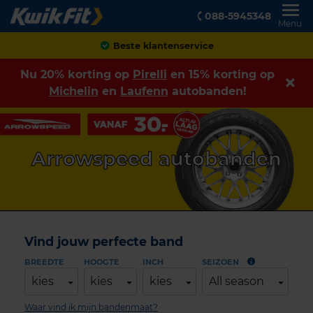
088-5945348
Menu
Achteraf betalen
Nu 20% korting op
Pirelli
en 15% korting op
Michelin
en
Laufenn
autobanden!
Arrowspeed autobanden
Vind jouw perfecte band
BREEDTE
HOOGTE
INCH
SEIZOEN
kies
kies
kies
All season
Waar vind ik mijn bandenmaat?