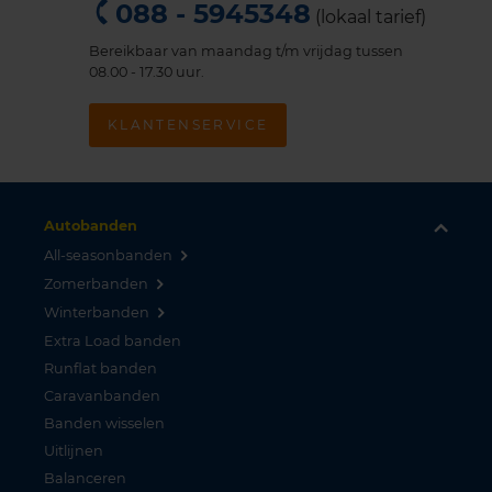
088 - 5945348
(lokaal tarief)
Bereikbaar van maandag t/m vrijdag tussen
08.00 - 17.30 uur.
KLANTENSERVICE
Autobanden
All-seasonbanden
Zomerbanden
Winterbanden
Extra Load banden
Runflat banden
Caravanbanden
Banden wisselen
Uitlijnen
Balanceren