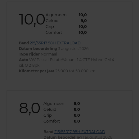
10,0
Algemeen
10,0
Geluid
9,0
Grip
10,0
Comfort
10,0
Band
215/55R17 98H EXTRALOAD
Datum beoordeling
3 augustus 2026
Type rijder
Normaal
Auto
VW Passat Estate/Variant 1.4 GTE Hybrid CM 4-
cil. Q 218pk
Kilometer per jaar
25.000 tot 50.000 km
8,0
Algemeen
8,0
Geluid
8,0
Grip
8,0
Comfort
8,0
Band
215/55R17 98H EXTRALOAD
Datum beoordeling
1 augustus 2026