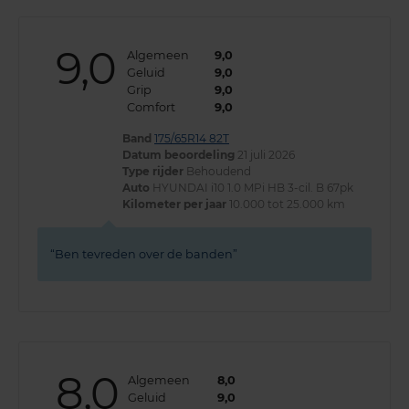
9,0
Algemeen
9,0
Geluid
9,0
Grip
9,0
Comfort
9,0
Band
175/65R14 82T
Datum beoordeling
21 juli 2026
Type rijder
Behoudend
Auto
HYUNDAI i10 1.0 MPi HB 3-cil. B 67pk
Kilometer per jaar
10.000 tot 25.000 km
Ben tevreden over de banden
8,0
Algemeen
8,0
Geluid
9,0