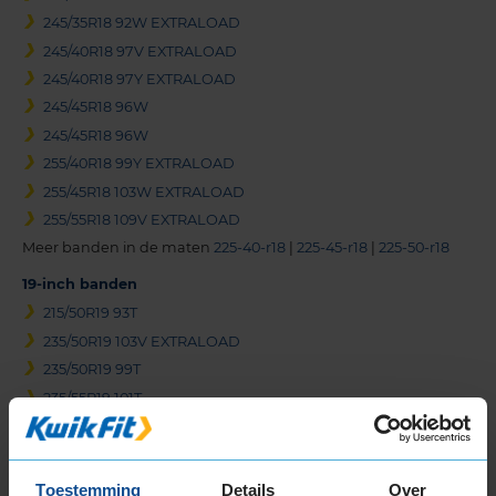
245/35R18 92W EXTRALOAD
245/40R18 97V EXTRALOAD
245/40R18 97Y EXTRALOAD
245/45R18 96W
245/45R18 96W
255/40R18 99Y EXTRALOAD
255/45R18 103W EXTRALOAD
255/55R18 109V EXTRALOAD
Meer banden in de maten
225-40-r18
|
225-45-r18
|
225-50-r18
19-inch banden
215/50R19 93T
235/50R19 103V EXTRALOAD
235/50R19 99T
235/55R19 101T
235/55R19 105H EXTRALOAD
235/55R19 105V EXTRALOAD
235/55R19 105V EXTRALOAD
Toestemming
Details
Over