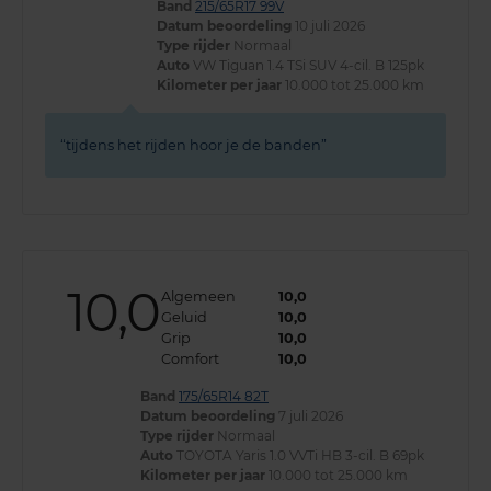
Band
215/65R17 99V
Datum beoordeling
10 juli 2026
Type rijder
Normaal
Auto
VW Tiguan 1.4 TSi SUV 4-cil. B 125pk
Kilometer per jaar
10.000 tot 25.000 km
tijdens het rijden hoor je de banden
10,0
Algemeen
10,0
Geluid
10,0
Grip
10,0
Comfort
10,0
Band
175/65R14 82T
Datum beoordeling
7 juli 2026
Type rijder
Normaal
Auto
TOYOTA Yaris 1.0 VVTi HB 3-cil. B 69pk
Kilometer per jaar
10.000 tot 25.000 km