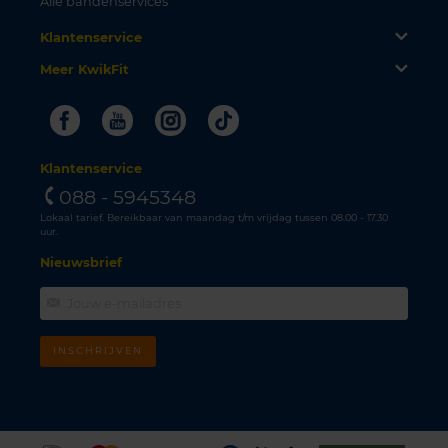
Alle bandenservices
Klantenservice
Meer KwikFit
Facebook
Youtube
Instagram
Tiktok
Klantenservice
088 - 5945348
Lokaal tarief. Bereikbaar van maandag t/m vrijdag tussen 08.00 - 17.30
uur.
Nieuwsbrief
INSCHRIJVEN