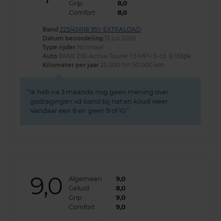
Grip
8,0
Comfort
8,0
Band
225/45R18 95Y EXTRALOAD
Datum beoordeling
13 juli 2026
Type rijder
Normaal
Auto
BMW 218i Active Tourer 1.5 MPV 3-cil. B 136pk
Kilometer per jaar
25.000 tot 50.000 km
Ik heb na 3 maande nog geen mening over
gedragingen vd band bij nat en koud weer.
Vandaar een 8 en geen 9 of 10.
9,0
Algemeen
9,0
Geluid
8,0
Grip
9,0
Comfort
9,0