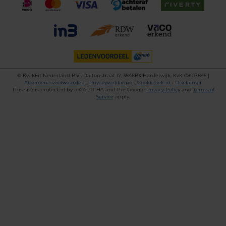
©
KwikFit Nederland B.V., Daltonstraat 17, 3846BX Harderwijk, KvK 08017845 |
Algemene voorwaarden
•
Privacyverklaring
•
Cookiebeleid
•
Disclaimer
This site is protected by reCAPTCHA and the Google
Privacy Policy
and
Terms of
Service
apply.