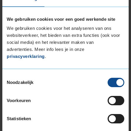
245/35R19 93Y EXTRALOAD
245/40R19 98Y EXTRALOAD
255/50R19 107H EXTRALOAD
We gebruiken cookies voor een goed werkende site
We gebruiken cookies voor het analyseren van ons
20-inch banden
websiteverkeer, het bieden van extra functies (ook voor
195/55R20 95H EXTRALOAD
social media) en het relevanter maken van
235/45R20 100W EXTRALOAD
advertenties. Meer info lees je in onze
235/50R20 100T
privacyverklaring
.
235/50R20 100T
255/40R20 101Y EXTRALOAD
255/45R20 101T
Toestemmingsselectie
255/45R20 105W EXTRALOAD
Noodzakelijk
265/45R20 108Y EXTRALOAD
275/40R20 106Y EXTRALOAD
Voorkeuren
275/45R20 110Y EXTRALOAD
21-inch banden
Statistieken
265/40R21 105Y EXTRALOAD