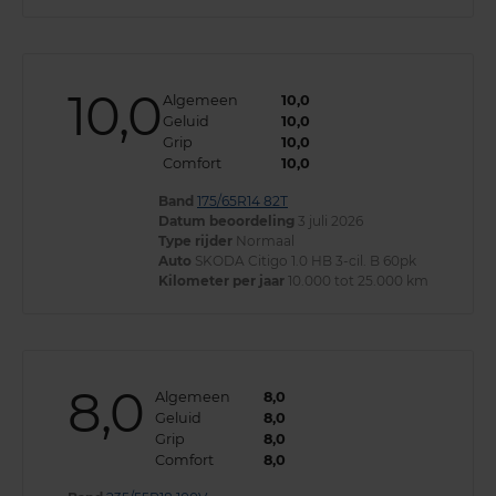
10,0
Algemeen
10,0
Geluid
10,0
Grip
10,0
Comfort
10,0
Band
175/65R14 82T
Datum beoordeling
3 juli 2026
Type rijder
Normaal
Auto
SKODA Citigo 1.0 HB 3-cil. B 60pk
Kilometer per jaar
10.000 tot 25.000 km
8,0
Algemeen
8,0
Geluid
8,0
Grip
8,0
Comfort
8,0