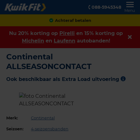
088-5945348
Menu
Achteraf betalen
Nu 20% korting op
Pirelli
en 15% korting op
Michelin
en
Laufenn
autobanden!
Continental
ALLSEASONCONTACT
Ook beschikbaar als Extra Load uitvoering
Merk:
Continental
Seizoen:
4-seizoensbanden