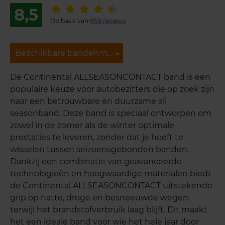
8,5
Op basis van
858 reviews
Beschikbare bandenmaten
Beschikbare bandenmaten
De Continental ALLSEASONCONTACT band is een
populaire keuze voor autobezitters die op zoek zijn
naar een betrouwbare en duurzame all
seasonband. Deze band is speciaal ontworpen om
zowel in de zomer als de winter optimale
prestaties te leveren, zonder dat je hoeft te
wisselen tussen seizoensgebonden banden.
Dankzij een combinatie van geavanceerde
technologieën en hoogwaardige materialen biedt
de Continental ALLSEASONCONTACT uitstekende
grip op natte, droge en besneeuwde wegen,
terwijl het brandstofverbruik laag blijft. Dit maakt
het een ideale band voor wie het hele jaar door