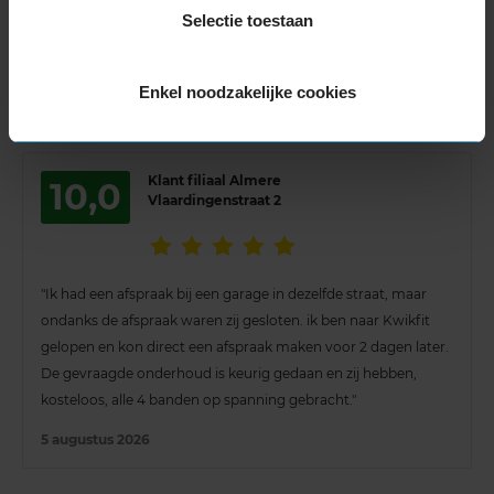
Selectie toestaan
Language is some times a barrier but they made it so easy
you might want to keep coming back for more. Cheers."
5 augustus 2026
Enkel noodzakelijke cookies
Klant filiaal Almere
10,0
Vlaardingenstraat 2
"Ik had een afspraak bij een garage in dezelfde straat, maar
ondanks de afspraak waren zij gesloten. ik ben naar Kwikfit
gelopen en kon direct een afspraak maken voor 2 dagen later.
De gevraagde onderhoud is keurig gedaan en zij hebben,
kosteloos, alle 4 banden op spanning gebracht."
5 augustus 2026