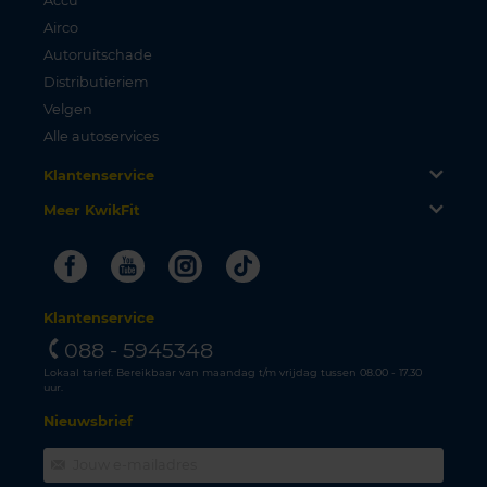
Accu
Airco
Autoruitschade
Distributieriem
Velgen
Alle autoservices
Klantenservice
Meer KwikFit
Facebook
Youtube
Instagram
Tiktok
Klantenservice
088 - 5945348
Lokaal tarief. Bereikbaar van maandag t/m vrijdag tussen 08.00 - 17.30
uur.
Nieuwsbrief