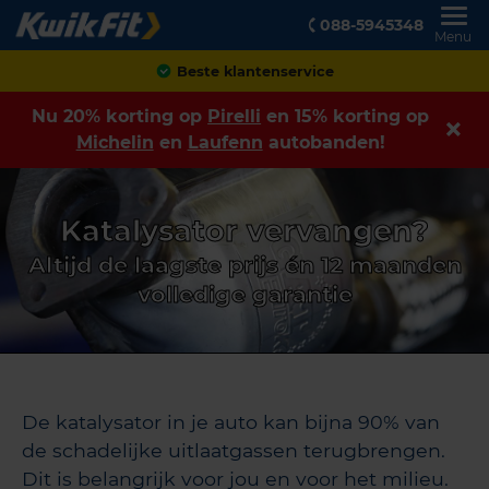
088-5945348
Menu
Beste klantenservice
Nu 20% korting op
Pirelli
en 15% korting op
Michelin
en
Laufenn
autobanden!
Katalysator vervangen?
Altijd de laagste prijs én 12 maanden
volledige garantie
De katalysator in je auto kan bijna 90% van
de schadelijke uitlaatgassen terugbrengen.
Dit is belangrijk voor jou en voor het milieu.