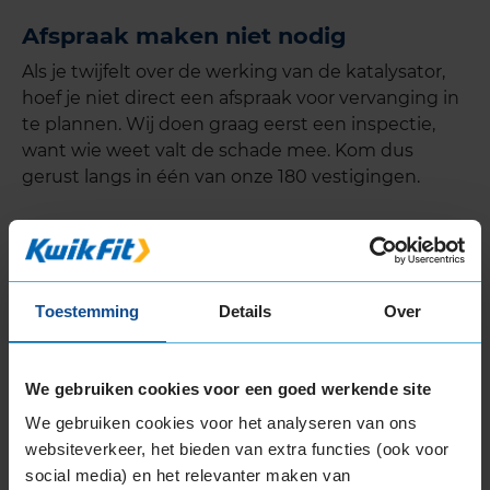
Afspraak maken niet nodig
Als je twijfelt over de werking van de katalysator,
hoef je niet direct een afspraak voor vervanging in
te plannen. Wij doen graag eerst een inspectie,
want wie weet valt de schade mee. Kom dus
gerust langs in één van onze 180 vestigingen.
Meest recente reviews van onze
klanten
Toestemming
Details
Over
Klant filiaal Veldhoven
8,0
Heemweg 4
We gebruiken cookies voor een goed werkende site
We gebruiken cookies voor het analyseren van ons
websiteverkeer, het bieden van extra functies (ook voor
"De man die me hielp was zeer behulpzaam en correct. Een
social media) en het relevanter maken van