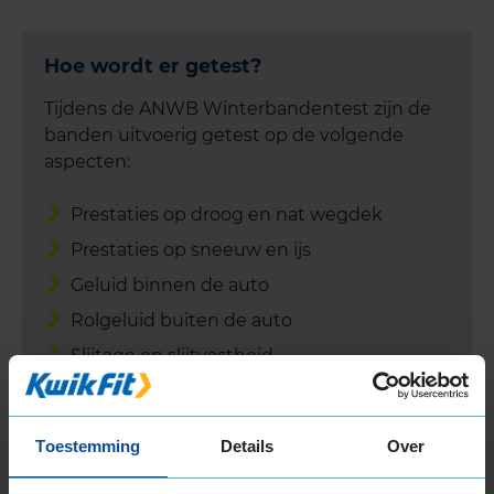
Hoe wordt er getest?
Tijdens de ANWB Winterbandentest zijn de
banden uitvoerig getest op de volgende
aspecten:
Prestaties op droog en nat wegdek
Prestaties op sneeuw en ijs
Geluid binnen de auto
Rolgeluid buiten de auto
Slijtage en slijtvastheid
Brandstofverbruik
Toestemming
Details
Over
Conclusies bandenmaat 225/40 R18 V