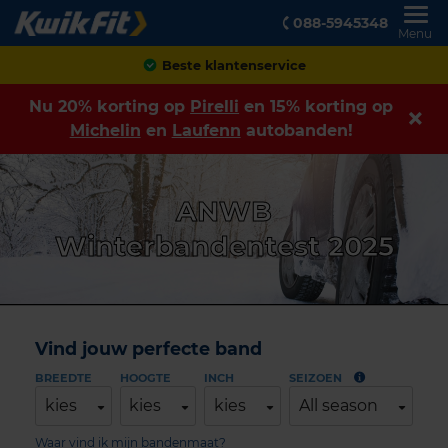
088-5945348
Menu
Achteraf betalen
Nu 20% korting op
Pirelli
en 15% korting op
Michelin
en
Laufenn
autobanden!
ANWB
Winterbandentest 2025
Vind jouw perfecte band
BREEDTE
HOOGTE
INCH
SEIZOEN
kies
kies
kies
All season
Waar vind ik mijn bandenmaat?