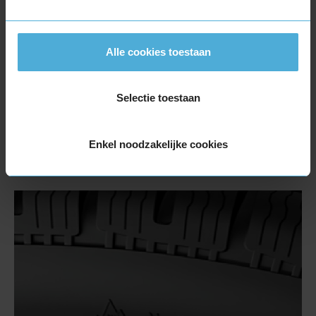
Voor wie echt fijne rijeigenschappen op droog
wegdek het belangrijkste zijn adviseert de
ANWB de Michelin of de Bridgestone.
Alle cookies toestaan
Alternatieven van iets lager niveau zijn de
Hankook en de Kleber.
De stilste band uit de test is de Continental
Selectie toestaan
met daar vlak achter de Vredestein.
De zuinigste banden uit de test zijn de
Enkel noodzakelijke cookies
Continental en de Matador.