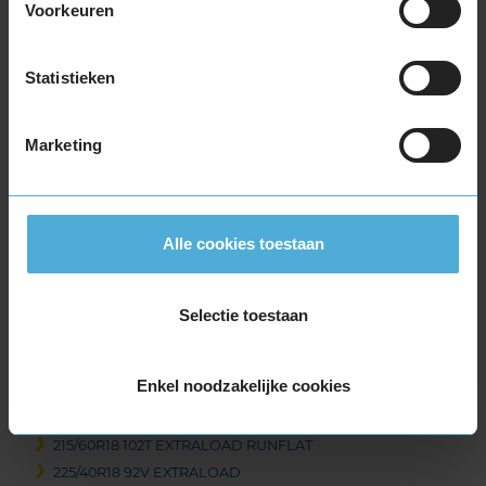
Voorkeuren
225/55R17 97H RUNFLAT
225/55R17 97H RUNFLAT
Statistieken
225/60R17 99H
225/60R17 99H
235/45R17 97V EXTRALOAD
Marketing
235/55R17 103V EXTRALOAD
235/55R17 99H
245/45R17 99V EXTRALOAD
Alle cookies toestaan
255/40R17 98V EXTRALOAD
18-inch banden
205/40R18 86V EXTRALOAD RUNFLAT
Selectie toestaan
215/40R18 89V EXTRALOAD
215/50R18 92V
Enkel noodzakelijke cookies
215/55R18 95H
215/55R18 99V EXTRALOAD
215/60R18 102T EXTRALOAD RUNFLAT
225/40R18 92V EXTRALOAD