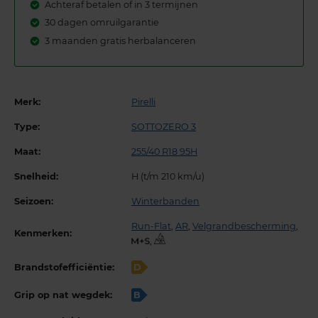
Achteraf betalen of in 3 termijnen
30 dagen omruilgarantie
3 maanden gratis herbalanceren
Merk:
Pirelli
Type:
SOTTOZERO 3
Maat:
255/40 R18 95H
Snelheid:
H (t/m 210 km/u)
Seizoen:
Winterbanden
Run-Flat
,
AR
,
Velgrandbescherming
,
Kenmerken:
,
Brandstofefficiëntie:
D
Grip op nat wegdek:
B