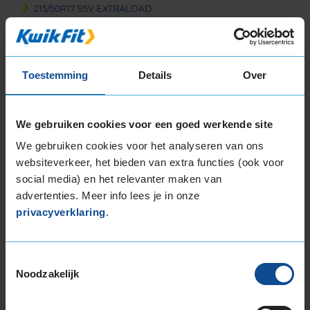
215/50R17 95V EXTRALOAD
215/55R17 94H
215/55R17 98V EXTRALOAD
215/65R17 99H
Toestemming
Details
Over
225/45R17 91H
225/45R17 91H RUNFLAT
225/45R17 91H RUNFLAT
We gebruiken cookies voor een goed werkende site
225/45R17 94H EXTRALOAD
We gebruiken cookies voor het analyseren van ons
225/45R17 94V EXTRALOAD
websiteverkeer, het bieden van extra functies (ook voor
225/50R17 94H
social media) en het relevanter maken van
225/50R17 94H RUNFLAT
advertenties. Meer info lees je in onze
225/50R17 98H EXTRALOAD
privacyverklaring
.
225/50R17 98H EXTRALOAD
225/50R17 98H EXTRALOAD
225/50R17 98H EXTRALOAD RUNFLAT
Toestemmingsselectie
225/55R17 101V EXTRALOAD
Noodzakelijk
225/55R17 97H
225/55R17 97H