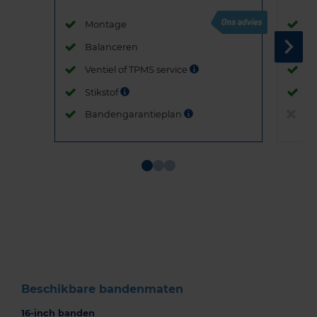
Montage
M
Balanceren
B
Ventiel of TPMS service
Ve
Stikstof
St
Bandengarantieplan
B
Item
1
of
3
Beschikbare bandenmaten
16-inch banden