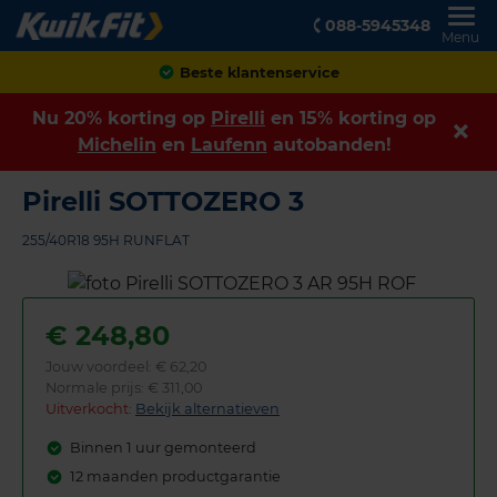
088-5945348
Menu
Achteraf betalen
Nu 20% korting op
Pirelli
en 15% korting op
Michelin
en
Laufenn
autobanden!
Pirelli SOTTOZERO 3
255/40R18 95H RUNFLAT
€
248,80
Jouw voordeel:
€ 62,20
Normale prijs: € 311,00
Uitverkocht:
Bekijk alternatieven
Binnen 1 uur gemonteerd
12 maanden productgarantie