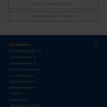
ZOEK OP KENTEKEN
PERSOONLIJK ADVIES
Autobanden
All-seasonbanden
Zomerbanden
Winterbanden
Extra Load banden
Runflat banden
Caravanbanden
Banden wisselen
Uitlijnen
Balanceren
Opslag van banden