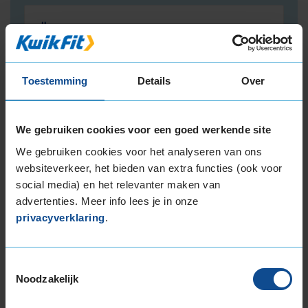
Elektrische fiets
(e-bike)
Toestemming
Details
Over
Stadsfiets
We gebruiken cookies voor een goed werkende site
(city bike)
We gebruiken cookies voor het analyseren van ons
websiteverkeer, het bieden van extra functies (ook voor
social media) en het relevanter maken van
advertenties. Meer info lees je in onze
Bakfiets
privacyverklaring
.
(elektrisch)
Toestemmingsselectie
Maak je keuze om het service-aanbod voor
Noodzakelijk
jouw fiets te zien.