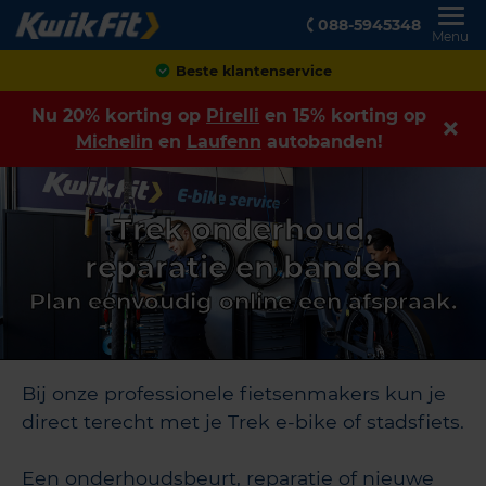
088-5945348
Menu
Beste klantenservice
Nu 20% korting op
Pirelli
en 15% korting op
Michelin
en
Laufenn
autobanden!
Trek onderhoud,
reparatie en banden
Plan eenvoudig online een afspraak.
Bij onze professionele fietsenmakers kun je
direct terecht met je Trek e-bike of stadsfiets.
Een onderhoudsbeurt, reparatie of nieuwe