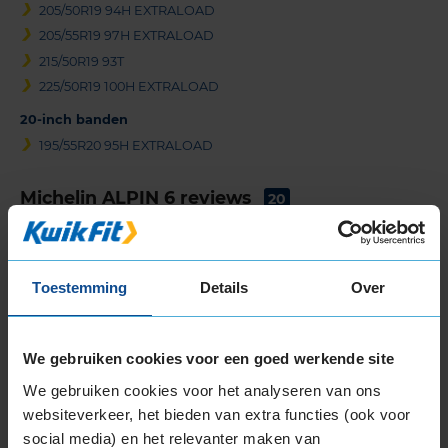
205/50R19 94H EXTRALOAD
205/55R19 97H EXTRALOAD
215/50R19 93T
225/50R19 100H EXTRALOAD
20-inch banden
195/55R20 95H EXTRALOAD
Michelin ALPIN 6 reviews
20
Bekijk hieronder alle reviews voor de Michelin
ALPIN 6. Deze beoordelingen zijn uitsluitend van
berijders van de Michelin ALPIN 6.
Toestemming
Details
Over
We gebruiken cookies voor een goed werkende site
10,0
Algemeen
10,0
Geluid
10,0
We gebruiken cookies voor het analyseren van ons
Grip
10,0
websiteverkeer, het bieden van extra functies (ook voor
Comfort
10,0
social media) en het relevanter maken van