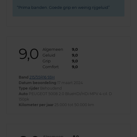
Prima banden. Goede grip en weinig rijgeluid
9,0
Algemeen
9,0
Geluid
9,0
Grip
9,0
Comfort
9,0
Band
215/55R16 93H
Datum beoordeling
17 maart 2024
Type rijder
Behoudend
Auto
PEUGEOT 5008 2.0 BlueHDi/HDi MPV 4-cil. D
150pk
Kilometer per jaar
25.000 tot 50.000 km
Algemeen
8,0