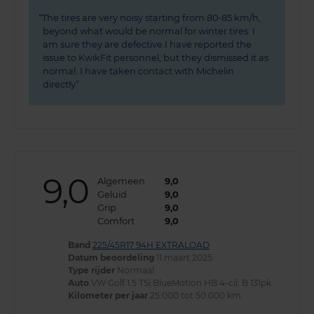
The tires are very noisy starting from 80-85 km/h,
beyond what would be normal for winter tires. I
am sure they are defective.I have reported the
issue to KwikFit personnel, but they dismissed it as
normal. I have taken contact with Michelin
directly
9,0
Algemeen
9,0
Geluid
9,0
Grip
9,0
Comfort
9,0
Band
225/45R17 94H EXTRALOAD
Datum beoordeling
11 maart 2025
Type rijder
Normaal
Auto
VW Golf 1.5 TSi BlueMotion HB 4-cil. B 131pk
Kilometer per jaar
25.000 tot 50.000 km