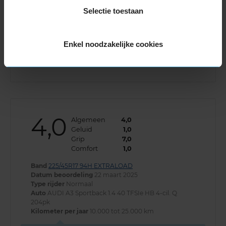
Selectie toestaan
Nagenoeg geruisloos. Een heel plezierige ervaring.
Geen afleiding met autorijden. Prettig ook in de
bochten. Voor winterse omstandigheden een
Enkel noodzakelijke cookies
must!
4,0
Algemeen
4,0
Geluid
1,0
Grip
7,0
Comfort
1,0
Band
225/45R17 94H EXTRALOAD
Datum beoordeling
22 maart 2025
Type rijder
Normaal
Auto
AUDI A3 Sportback 1.4 40 TFSIe HB 4-cil. Q
204pk
Kilometer per jaar
10.000 tot 25.000 km