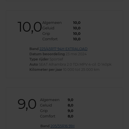
10,0
Algemeen
10,0
Geluid
10,0
Grip
10,0
Comfort
10,0
Band
225/45R17 94H EXTRALOAD
Datum beoordeling
23 mei 2024
Type rijder
Sportief
Auto
SEAT Alhambra 2.0 TDi MPV 4-cil. D 140pk
Kilometer per jaar
10.000 tot 25.000 km
9,0
Algemeen
9,0
Geluid
8,0
Grip
9,0
Comfort
8,0
Band
205/55R16 91H