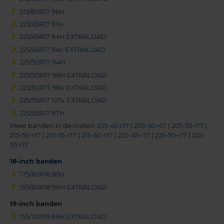
215/60R17 96H
225/45R17 91H
225/45R17 94H EXTRALOAD
225/45R17 94V EXTRALOAD
225/50R17 94H
225/50R17 98H EXTRALOAD
225/50R17 98V EXTRALOAD
225/55R17 101V EXTRALOAD
225/55R17 97H
Meer banden in de maten
205-45-r17
|
205-50-r17
|
205-55-r17
|
215-50-r17
|
215-55-r17
|
215-60-r17
|
225-45-r17
|
225-50-r17
|
225-
55-r17
18-inch banden
175/60R18 85H
195/60R18 96H EXTRALOAD
19-inch banden
155/70R19 88H EXTRALOAD