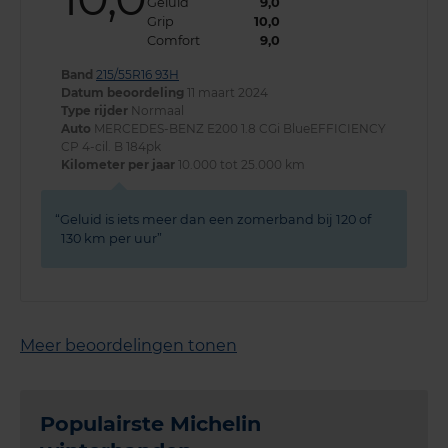
Geluid
9,0
Grip
10,0
Comfort
9,0
Band
215/55R16 93H
Datum beoordeling
11 maart 2024
Type rijder
Normaal
Auto
MERCEDES-BENZ E200 1.8 CGi BlueEFFICIENCY
CP 4-cil. B 184pk
Kilometer per jaar
10.000 tot 25.000 km
Geluid is iets meer dan een zomerband bij 120 of
130 km per uur
Meer beoordelingen tonen
Populairste Michelin