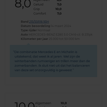
8,0
Geluid
7,0
Grip
10,0
Comfort
7,0
Band
215/55R16 93H
Datum beoordeling
14 maart 2024
Type rijder
Normaal
Auto
MERCEDES-BENZ E280 3.0 CM 6-cil. B 231pk
Kilometer per jaar
25.000 tot 50.000 km
De combinatie Mercedes E en Michelin is
uitstekend, dat weet ik al jaren. Wel zijn de
winterbanden rumoeriger en trillen meer dan de
zomerbanden. Ik sluit niet uit dat het balanceren
van deze set onzorgvuldig is geweest.
10,0
Algemeen
10,0