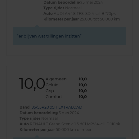
Datum beoordeling
5 mei 2024
Type rijder
Normaal
Auto
AUDI A4 1.8 TFSi SD 4-cil. B 170pk
Kilometer per jaar
25.000 tot 50.000 km
er blijven wat trillingen inzitten
10,0
Algemeen
10,0
Geluid
10,0
Grip
10,0
Comfort
10,0
Band
195/55R20 95H EXTRALOAD
Datum beoordeling
3 mei 2024
Type rijder
Normaal
Auto
RENAULT Grand Scenic 1.5 dCi MPV 4-cil. D 110pk
Kilometer per jaar
50.000 km of meer