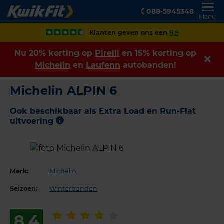
088-5945348
Menu
Klanten geven ons een
8,9
Nu 20% korting op
Pirelli
en 15% korting op
Michelin
en
Laufenn
autobanden!
Michelin ALPIN 6
Ook beschikbaar als Extra Load en Run-Flat
uitvoering
Merk:
Michelin
Seizoen:
Winterbanden
8,4