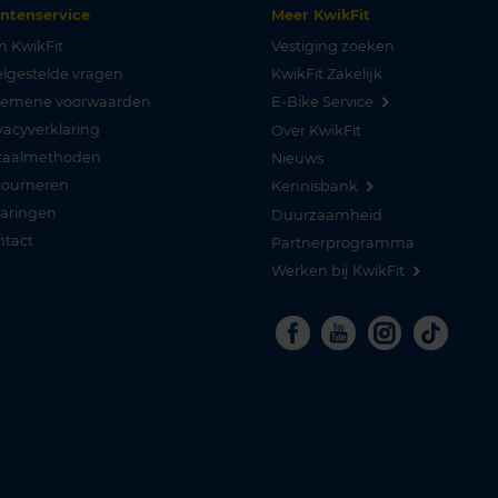
antenservice
Meer KwikFit
n KwikFit
Vestiging zoeken
lgestelde vragen
KwikFit Zakelijk
gemene voorwaarden
E-Bike Service
vacyverklaring
Over KwikFit
taalmethoden
Nieuws
tourneren
Kennisbank
varingen
Duurzaamheid
ntact
Partnerprogramma
Werken bij KwikFit
Facebook
Youtube
Instagra
Tikto