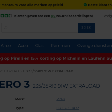
Monteurs voor alle merken opgeleid
Beste klanten
Klanten geven ons een
8,9
(90.079 beoordelingen)
Veelg
ZOEK
Airco
Accu
Glas
Remmen
Overige diensten
ng op
Pirelli
en 15% korting op
Michelin
en
Laufenn
au
SOTTOZERO 3
235/35R19 91W EXTRALOAD
ZERO 3
235/35R19 91W EXTRALOAD
Merk:
Pirelli
Type:
SOTTOZERO 3