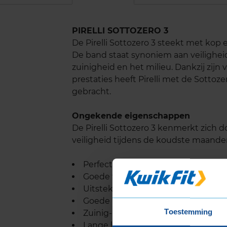
PIRELLI SOTTOZERO 3
De Pirelli Sottozero 3 steekt met ko
De band staat synoniem aan veilighei
zuinigheid en het milieu. Dankzij zijn
prestaties heeft Pirelli met de Sotto
gebracht.
Ongekende eigenschappen
De Pirelli Sottozero 3 kenmerkt zich d
veiligheid tijdens de koudste maanden
Perfecte grip onder uiteenlopen
Goede tractie op ijs en sneeuw
Uitstekende remprestaties
Goede bescherming tegen aquapl
Toestemming
Zuinig- en milieuvriendelijkheid
Lange levensduur