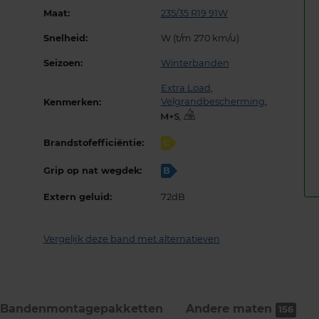
Maat:
235/35 R19 91W
Snelheid:
W (t/m 270 km/u)
Seizoen:
Winterbanden
Extra Load
,
Velgrandbescherming
,
Kenmerken:
,
Brandstofefficiëntie:
C
Grip op nat wegdek:
B
Extern geluid:
72dB
Vergelijk deze band met alternatieven
Bandenmontage­pakketten
Andere maten
156