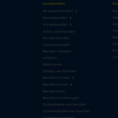
Autobanden
Kl
All-seasonbanden
Mij
Vee
Zomerbanden
Al
Winterbanden
Pri
Extra Load banden
Be
Runflat banden
Re
Caravanbanden
Er
Banden wisselen
Co
Uitlijnen
Balanceren
Opslag van banden
Bandenmerken
Bandenmaten
Bandenlabel
Bandenmarkeringen
Profieldiepte van banden
Snelheidsindex van banden
Goedkope banden