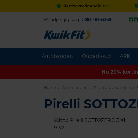
Klanttevredenheid 8,9
Wij helpen je graag.
088 - 5945348
Autobanden
Onderhoud
APK
Nu 20% korti
Home
Autobanden
Pirelli autobanden
Pirelli SOTTO