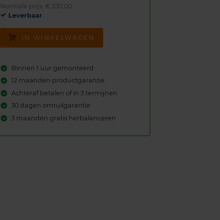
Normale prijs: € 330,00
Leverbaar
IN WINKELWAGEN
Binnen 1 uur gemonteerd
12 maanden productgarantie
Achteraf betalen of in 3 termijnen
30 dagen omruilgarantie
3 maanden gratis herbalanceren