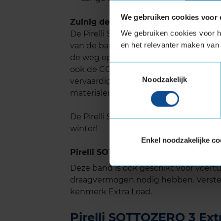
We gebruiken cookies voor 
Zuinig de weg op
We gebruiken cookies voor he
De Pirelli Sottozero 3 is ontwikkeld 
en het relevanter maken van 
van de band terugdringt. Hierdoor ver
de weg op. Omdat je brandstofverbruik
Toestemmingsselectie
ook de CO2-uitstoot verminderd en wor
Noodzakelijk
vervaardiging van de Sottozero 3 eve
materialen.
De Pirelli Sottozero 3 is een milieuvri
winter!
Enkel noodzakelijke co
Pirelli SOTTOZERO 3 met Extra Load
Deze band is ook geschikt voor voer
draagvermogen nodig hebben. Verste
kenmerk Extra Load.
Pirelli SOTTOZERO 3 Extr