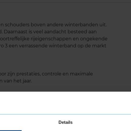
p en schouders boven andere winterbanden uit.
d. Daarnaast is veel aandacht besteed aan
 voortreffelijke rijeigenschappen en ongekende
zero 3 een verrassende winterband op de markt
oor zijn prestaties, controle en maximale
 van het jaar.
de weersomstandigheden
aning
Details