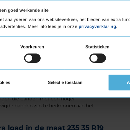
een goed werkende site
t analyseren van ons websiteverkeer, het bieden van extra func
met een rubbersamenstelling die de rolweerstand
advertenties. Meer info lees je in onze
privacyverklaring
.
bruik je minder brandstof en kun je dus zuinig
 afneemt met de Sottozero 3 van Pirelli, wordt
dt dus het milieu ontzien. Bovendien is bij de
Voorkeuren
Statistieken
neens gebruik gemaakt van milieuvriendelijke
endelijke, veilige band. Een echte kampioen in de
okies
Selectie toestaan
A
 (verstevigde band)
tuigen die banden met een hoger
vigde banden zijn te herkennen aan het
a load in de maat 235 35 R19