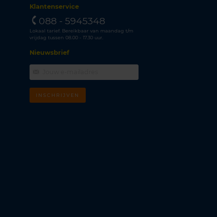
Klantenservice
088 - 5945348
Lokaal tarief. Bereikbaar van maandag t/m
vrijdag tussen 08.00 - 17.30 uur.
Nieuwsbrief
INSCHRIJVEN
m
k