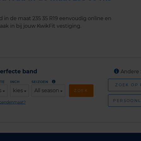
d in de maat 235 35 R19 eenvoudig online en
ak in bij jouw KwikFit vestiging.
erfecte band
Andere 
TE
INCH
SEIZOEN
ZOEK OP
s
kies
All season
ZOEK
PERSOONL
n bandenmaat?