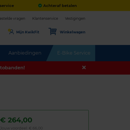
service
Achteraf betalen
estelde vragen
Klantenservice
Vestigingen
Mijn KwikFit
Winkelwagen
Aanbiedingen
E-Bike Service
tobanden!
€
264,00
Jouw voordeel:
€ 66,00