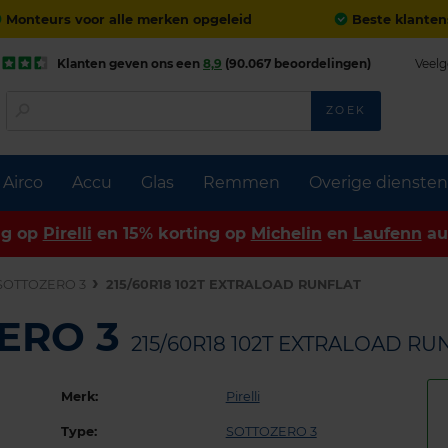
Monteurs voor alle merken opgeleid
Beste klanten
Klanten geven ons een
8,9
(90.067 beoordelingen)
Veelg
ZOEK
Airco
Accu
Glas
Remmen
Overige diensten
ng op
Pirelli
en 15% korting op
Michelin
en
Laufenn
au
SOTTOZERO 3
215/60R18 102T EXTRALOAD RUNFLAT
ZERO 3
215/60R18 102T EXTRALOAD RU
Merk:
Pirelli
Type:
SOTTOZERO 3