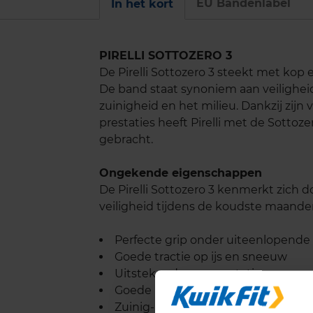
EU Bandenlabel
In het kort
PIRELLI SOTTOZERO 3
De Pirelli Sottozero 3 steekt met ko
De band staat synoniem aan veilighei
zuinigheid en het milieu. Dankzij zijn
prestaties heeft Pirelli met de Sotto
gebracht.
Ongekende eigenschappen
De Pirelli Sottozero 3 kenmerkt zich d
veiligheid tijdens de koudste maanden
Perfecte grip onder uiteenlopen
Goede tractie op ijs en sneeuw
Uitstekende remprestaties
Goede bescherming tegen aquapl
Zuinig- en milieuvriendelijkheid