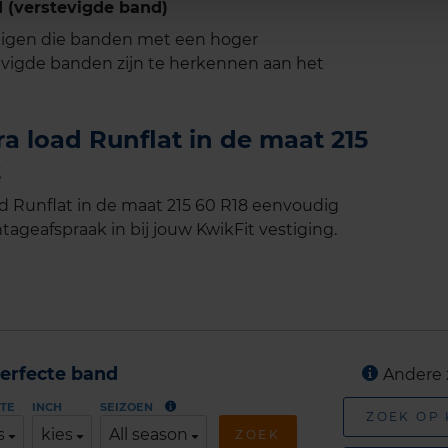
 (verstevigde band)
tuigen die banden met een hoger
vigde banden zijn te herkennen aan het
a load Runflat in de maat 215
t
d Runflat in de maat 215 60 R18 eenvoudig
tageafspraak in bij jouw KwikFit vestiging.
erfecte band
Andere 
TE
INCH
SEIZOEN
ZOEK OP
s
kies
All season
ZOEK