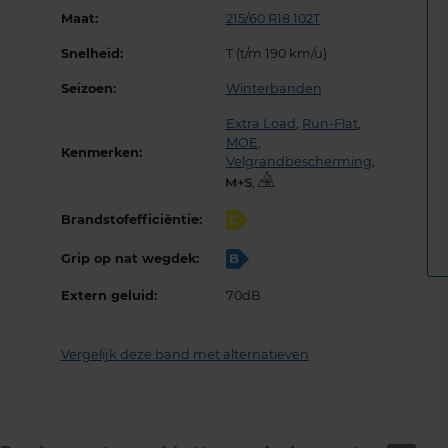
Maat:
215/60 R18 102T
Snelheid:
T (t/m 190 km/u)
Seizoen:
Winterbanden
Extra Load
,
Run-Flat
,
MOE
,
Kenmerken:
Velgrandbescherming
,
,
Brandstofefficiëntie:
C
Grip op nat wegdek:
B
Extern geluid:
70dB
Vergelijk deze band met alternatieven