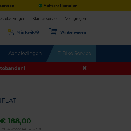
service
Achteraf betalen
estelde vragen
Klantenservice
Vestigingen
Mijn KwikFit
Winkelwagen
Aanbiedingen
E-Bike Service
tobanden!
NFLAT
€
188,00
Jouw voordeel:
€ 47,00