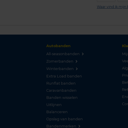
Waar vind ik mij
Autobanden
Kl
All-seasonbanden
Mij
Vee
Zomerbanden
Al
Winterbanden
Pri
Extra Load banden
Be
Runflat banden
Re
Caravanbanden
Er
Banden wisselen
Co
Uitlijnen
Balanceren
Opslag van banden
Bandenmerken