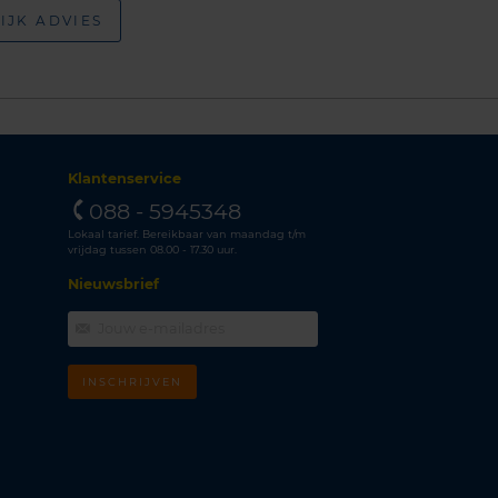
IJK ADVIES
Klantenservice
088 - 5945348
Lokaal tarief. Bereikbaar van maandag t/m
vrijdag tussen 08.00 - 17.30 uur.
Nieuwsbrief
INSCHRIJVEN
m
k