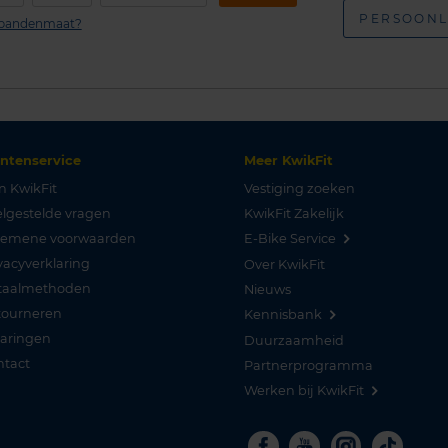
PERSOONL
n bandenmaat?
antenservice
Meer KwikFit
n KwikFit
Vestiging zoeken
lgestelde vragen
KwikFit Zakelijk
gemene voorwaarden
E-Bike Service
vacyverklaring
Over KwikFit
taalmethoden
Nieuws
tourneren
Kennisbank
varingen
Duurzaamheid
ntact
Partnerprogramma
Werken bij KwikFit
Facebook
Youtube
Instagra
Tikto