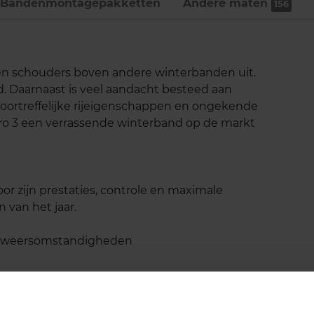
Bandenmontage­pakketten
Andere maten
156
p en schouders boven andere winterbanden uit.
d. Daarnaast is veel aandacht besteed aan
 voortreffelijke rijeigenschappen en ongekende
zero 3 een verrassende winterband op de markt
oor zijn prestaties, controle en maximale
 van het jaar.
de weersomstandigheden
aning