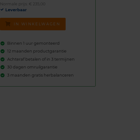
Normale prijs: € 235,00
Leverbaar
IN WINKELWAGEN
Binnen 1 uur gemonteerd
12 maanden productgarantie
Achteraf betalen of in 3 termijnen
30 dagen omruilgarantie
3 maanden gratis herbalanceren