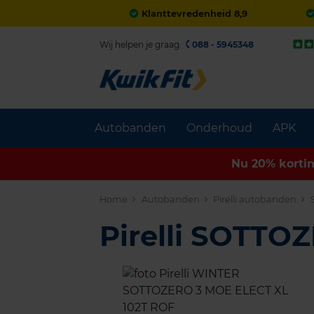
Klanttevredenheid 8,9
Wij helpen je graag.
088 - 5945348
Autobanden
Onderhoud
APK
Nu 20% korti
Home
Autobanden
Pirelli autobanden
Pirelli SOTTO