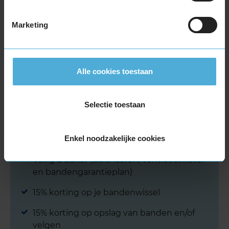
€ 133,00
Leverbaar
Marketing
KIES
Alle cookies toestaan
Getoonde bandenprijzen zijn excl. montage.
Selectie toestaan
ANWB Ledenvoordeel
Enkel noodzakelijke cookies
15% korting op bandenmontagepakket
Veilig & Zeker (balanceren, ventiel, stikstof
en bandengarantieplan)
15% korting op je bandenwissel
15% korting op opslag van banden en/of
velgen