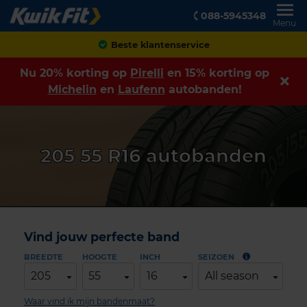
088-5945348
Menu
Achteraf betalen
Nu 20% korting op
Pirelli
en 15% korting op
Michelin
en
Laufenn
autobanden!
205 55 R16 autobanden
Vind jouw perfecte band
BREEDTE
HOOGTE
INCH
SEIZOEN
205
55
16
All season
Waar vind ik mijn bandenmaat?