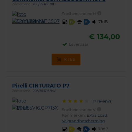
Zomerband
205/55 R16 91H
Snelheidsindex:
H
71dB
B
B
€ 134,00
Leverbaar
KIES
Pirelli CINTURATO P7
Zomerband
205/55 R16 94V
(
17 reviews
)
Snelheidsindex:
V
Kenmerken:
Extra Load
,
Velgrandbescherming
70dB
C
A