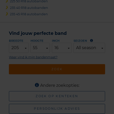
225 50 R18 autobanden
235 40 R18 autobanden
235 45 R18 autobanden
Vind jouw perfecte band
BREEDTE
HOOGTE
INCH
SEIZOEN
205
55
16
All season
Waar vind ik mijn bandenmaat?
ZOEK
Andere zoekopties:
ZOEK OP KENTEKEN
PERSOONLIJK ADVIES