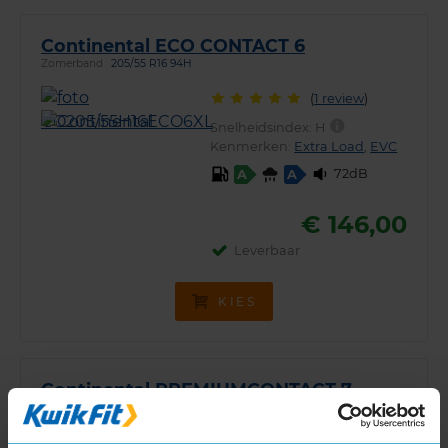
Continental ECO CONTACT 6
Zomerband
205/55 R16 94H
(
1 review
)
Snelheidsindex:
H
Kenmerken:
Extra Load
,
EVC
72dB
A
A
€ 146,00
Leverbaar
KIES
Continental PREMIUMCONTACT 7
Zomerband
205/55 R16 91V
(
50 reviews
)