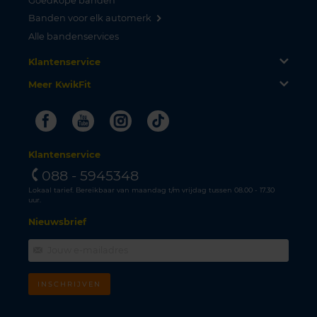
Goedkope banden
Banden voor elk automerk
Alle bandenservices
Klantenservice
Meer KwikFit
Facebook
Youtube
Instagram
Tiktok
Klantenservice
088 - 5945348
Lokaal tarief. Bereikbaar van maandag t/m vrijdag tussen 08.00 - 17.30
uur.
Nieuwsbrief
INSCHRIJVEN