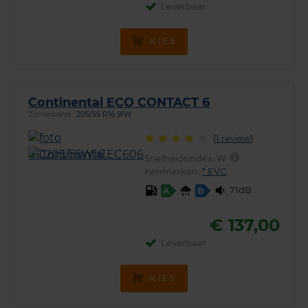
Leverbaar
KIES
Continental ECO CONTACT 6
Zomerband
205/55 R16 91W
(
1 review
)
Snelheidsindex:
W
Kenmerken:
* EVC
71dB
A
B
€ 137,00
Leverbaar
KIES