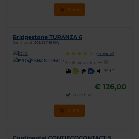
KIES
Bridgestone TURANZA 6
Zomerband
205/55 R16 91W
(
1 review
)
Snelheidsindex:
W
69dB
B
A
€ 126,00
Leverbaar
KIES
Continental CONTIECOCONTACT 5