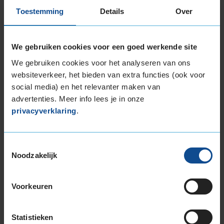
Toestemming
Details
Over
Snelheidsindex:
V
Kenmerken:
EVC
71dB
C
A
We gebruiken cookies voor een goed werkende site
€ 123,00
We gebruiken cookies voor het analyseren van ons
Leverbaar
websiteverkeer, het bieden van extra functies (ook voor
social media) en het relevanter maken van
advertenties. Meer info lees je in onze
KIES
privacyverklaring
.
Continental PREMIUMCONTACT 7
Toestemmingsselectie
Zomerband
205/55 R16 91H
Noodzakelijk
(
9 reviews
)
Snelheidsindex:
H
Voorkeuren
Kenmerken:
EVC
71dB
C
A
Statistieken