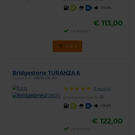
69dB
B
A
€ 113,00
Leverbaar
KIES
Bridgestone TURANZA 6
Zomerband
205/55 R16 91H
(
1 review
)
Snelheidsindex:
H
69dB
B
A
€ 122,00
Leverbaar