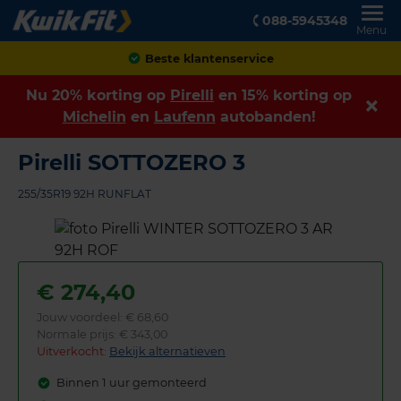
088-5945348
Menu
Achteraf betalen
Nu 20% korting op
Pirelli
en 15% korting op
Michelin
en
Laufenn
autobanden!
Pirelli SOTTOZERO 3
255/35R19 92H RUNFLAT
€
274,40
Jouw voordeel:
€ 68,60
Normale prijs: € 343,00
Uitverkocht:
Bekijk alternatieven
Binnen 1 uur gemonteerd