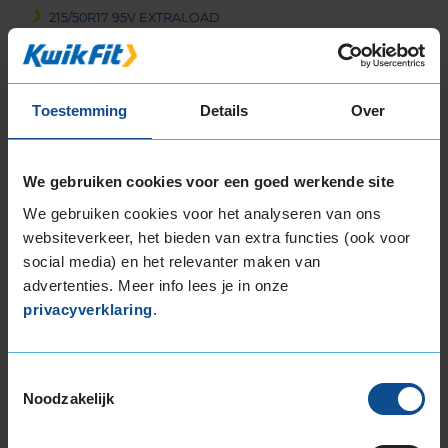
215/50R17 95V EXTRALOAD
215/55R17 94H
215/55R17 98V EXTRALOAD
215/65R17 99H
Toestemming
Details
Over
225/45R17 91H
225/45R17 91H RUNFLAT
225/45R17 91H RUNFLAT
We gebruiken cookies voor een goed werkende site
225/45R17 94H EXTRALOAD
We gebruiken cookies voor het analyseren van ons
225/45R17 94V EXTRALOAD
websiteverkeer, het bieden van extra functies (ook voor
225/50R17 94H
social media) en het relevanter maken van
225/50R17 94H RUNFLAT
advertenties. Meer info lees je in onze
225/50R17 98H EXTRALOAD
privacyverklaring
.
225/50R17 98H EXTRALOAD
225/50R17 98H EXTRALOAD
225/50R17 98H EXTRALOAD RUNFLAT
Toestemmingsselectie
Noodzakelijk
225/55R17 101V EXTRALOAD
225/55R17 97H