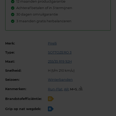
12 maanden productgarantie
Achteraf betalen of in 3 termijnen
30 dagen omruilgarantie
3 maanden gratis herbalanceren
Merk:
Pirelli
Type:
SOTTOZERO 3
Maat:
255/35 R19 92H
Snelheid:
H (t/m 210 km/u)
Seizoen:
Winterbanden
Kenmerken:
Run-Flat
,
AR
,
,
Brandstofefficiëntie:
D
Grip op nat wegdek:
B