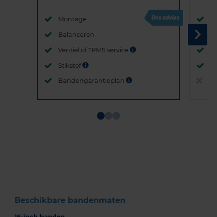
Montage
M
Balanceren
B
Ventiel of TPMS service
Ve
Stikstof
St
Bandengarantieplan
B
Item
1
of
3
Beschikbare bandenmaten
16-inch banden