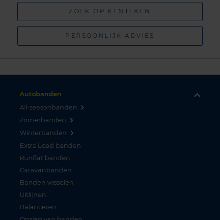
ZOEK OP KENTEKEN
PERSOONLIJK ADVIES
Autobanden
All-seasonbanden
Zomerbanden
Winterbanden
Extra Load banden
Runflat banden
Caravanbanden
Banden wisselen
Uitlijnen
Balanceren
Opslag van banden