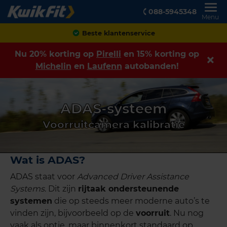
088-5945348
Menu
Beste klantenservice
Nu 20% korting op
Pirelli
en 15% korting op
Michelin
en
Laufenn
autobanden!
ADAS-systeem
Voorruitcamera kalibratie
Wat is ADAS?
ADAS staat voor
Advanced Driver Assistance
Systems
. Dit zijn
rijtaak ondersteunende
systemen
die op steeds meer moderne auto’s te
vinden zijn, bijvoorbeeld op de
voorruit
. Nu nog
vaak als optie, maar binnenkort standaard op