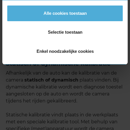
moet de camera opnieuw worden gekalibreerd.
Alle cookies toestaan
Voordat de camera wordt gekalibreerd moet eerst
de
wieluitlijning
en de
bandenspanning
zijn
Selectie toestaan
gecontroleerd. Wanneer deze afwijken van de
specificaties, moeten deze eerst worden afgesteld.
Enkel noodzakelijke cookies
Statisch of dynamische kalibratie
Afhankelijk van de auto kan de kalibratie van de
camera
statisch of dynamisch
plaats vinden. Bij
dynamische kalibratie wordt een diagnose toestel
aangesloten op de auto en wordt de camera
tijdens het rijden gekalibreerd.
Statische kalibratie vindt plaats in de werkplaats
met een speciale kalibratie tool. Met behulp van
specifieke (meet)apparatuur wordt de camera