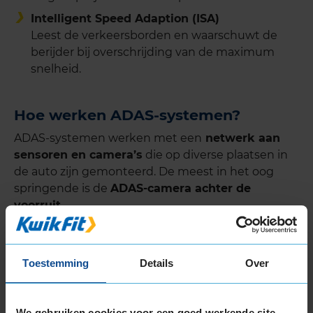
Intelligent Speed Adaption (ISA)
Leest de verkeersborden en waarschuwt de
berijder bij overschrijding van de maximum
snelheid.
Hoe werken ADAS-systemen?
ADAS-systemen werken met een
netwerk aan
sensoren en camera’s
die op diverse plaatsen in
de auto zijn gemonteerd. De meest in het oog
springende is de
ADAS-camera achter de
voorruit
.
De sensoren en camera’s zijn als het ware de
zintuigen van de auto. Deze zintuigen registeren
Toestemming
Details
Over
alles wat er met en om de auto heen gebeurt en
geeft deze informatie door aan de centrale
computer. De slimme software in de computer
We gebruiken cookies voor een goed werkende site