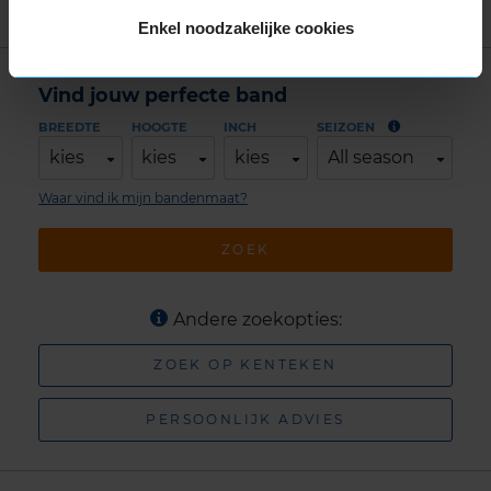
Laufenn Z FIT EQ
Enkel noodzakelijke cookies
Vind jouw perfecte band
BREEDTE
HOOGTE
INCH
SEIZOEN
kies
kies
kies
All season
Waar vind ik mijn bandenmaat?
ZOEK
Andere zoekopties:
ZOEK OP KENTEKEN
PERSOONLIJK ADVIES