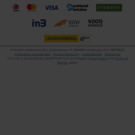
©
KwikFit Nederland B.V., Daltonstraat 17, 3846BX Harderwijk, KvK 08017845 |
Algemene voorwaarden
•
Privacyverklaring
•
Cookiebeleid
•
Disclaimer
This site is protected by reCAPTCHA and the Google
Privacy Policy
and
Terms of
Service
apply.