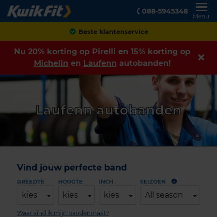
088-5945348
Menu
Beste klantenservice
Nu 20% korting op
Pirelli
en 15% korting op
Michelin
en
Laufenn
autobanden!
Laufenn autobanden
Vind jouw perfecte band
BREEDTE
HOOGTE
INCH
SEIZOEN
kies
kies
kies
All season
Waar vind ik mijn bandenmaat?