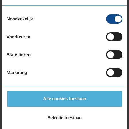
Toestemmingsselectie
Noodzakelijk
Voorkeuren
Statistieken
Zomerbanden
4-seizoensbanden
Laufenn G FIT EQ+
Laufenn G FIT 4S
Marketing
Laufenn S FIT EQ
Laufenn X FIT VAN 4S
Laufenn S FIT EQ+
Laufenn S FIT2
Alle cookies toestaan
Laufenn S FIT2 SUV
Laufenn X FIT AT
Laufenn X FIT HT
Selectie toestaan
Laufenn X FIT Van