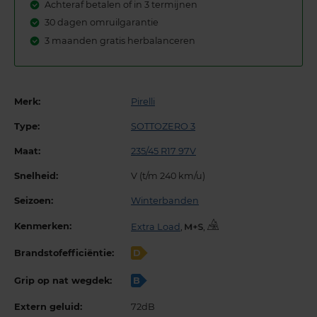
Achteraf betalen of in 3 termijnen
30 dagen omruilgarantie
3 maanden gratis herbalanceren
Merk:
Pirelli
Type:
SOTTOZERO 3
Maat:
235/45 R17 97V
Snelheid:
V (t/m 240 km/u)
Seizoen:
Winterbanden
Kenmerken:
Extra Load
,
,
Brandstofefficiëntie:
D
Grip op nat wegdek:
B
Extern geluid:
72dB