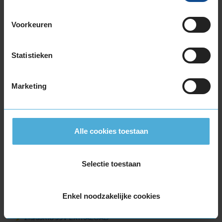
225/55R17 101V EXTRALOAD
Voorkeuren
225/55R17 97H
225/55R17 97H
225/55R17 97H RUNFLAT
Statistieken
225/55R17 97H RUNFLAT
225/60R17 99H
Marketing
225/60R17 99H
235/55R17 103V EXTRALOAD
235/55R17 99H
245/45R17 99V EXTRALOAD
Alle cookies toestaan
255/40R17 98V EXTRALOAD
18-inch banden
Selectie toestaan
205/40R18 86V EXTRALOAD RUNFLAT
215/40R18 89V EXTRALOAD
215/50R18 92V
Enkel noodzakelijke cookies
215/55R18 95H
215/55R18 99V EXTRALOAD