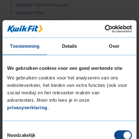
205/55R17 95H EXTRALOAD
205/60R17 93H
215/45R17 91H EXTRALOAD
215/50R17 95V EXTRALOAD
215/55R17 94H
215/55R17 98V EXTRALOAD
Toestemming
Details
Over
215/65R17 99H
225/45R17 91H
We gebruiken cookies voor een goed werkende site
225/45R17 91H RUNFLAT
225/45R17 91H RUNFLAT
We gebruiken cookies voor het analyseren van ons
225/45R17 94H EXTRALOAD
websiteverkeer, het bieden van extra functies (ook voor
225/45R17 94V EXTRALOAD
social media) en het relevanter maken van
225/50R17 94H
advertenties. Meer info lees je in onze
privacyverklaring
.
225/50R17 94H RUNFLAT
225/50R17 98H EXTRALOAD
225/50R17 98H EXTRALOAD
Toestemmingsselectie
225/50R17 98H EXTRALOAD
Noodzakelijk
225/50R17 98H EXTRALOAD RUNFLAT