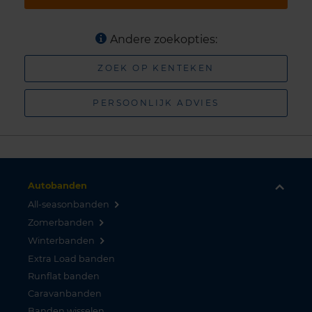
Andere zoekopties:
ZOEK OP KENTEKEN
PERSOONLIJK ADVIES
Autobanden
All-seasonbanden
Zomerbanden
Winterbanden
Extra Load banden
Runflat banden
Caravanbanden
Banden wisselen