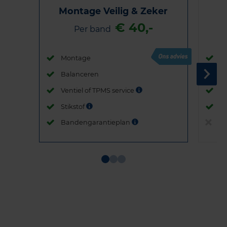
Montage Veilig & Zeker
€ 40,-
Per band
Montage
M
Balanceren
B
Ventiel of TPMS service
Ve
Stikstof
St
Bandengarantieplan
B
Item
1
of
3