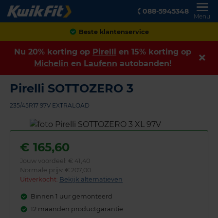
088-5945348
Menu
Achteraf betalen
Nu 20% korting op
Pirelli
en 15% korting op
Michelin
en
Laufenn
autobanden!
Pirelli SOTTOZERO 3
235/45R17 97V EXTRALOAD
€
165,60
Jouw voordeel:
€ 41,40
Normale prijs: € 207,00
Uitverkocht:
Bekijk alternatieven
Binnen 1 uur gemonteerd
12 maanden productgarantie