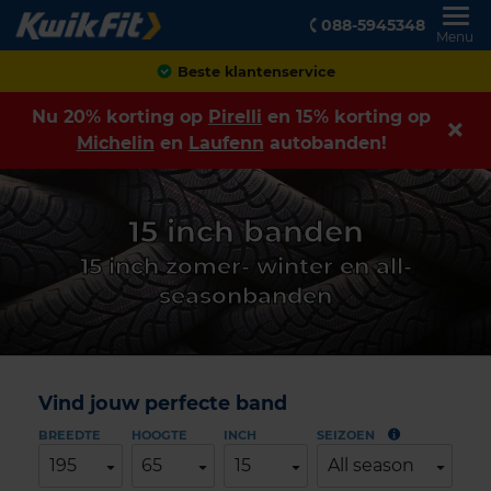
088-5945348
Menu
Beste klantenservice
Nu 20% korting op
Pirelli
en 15% korting op
Michelin
en
Laufenn
autobanden!
15 inch banden
15 inch zomer- winter en all-
seasonbanden
Vind jouw perfecte band
BREEDTE
HOOGTE
INCH
SEIZOEN
195
65
15
All season