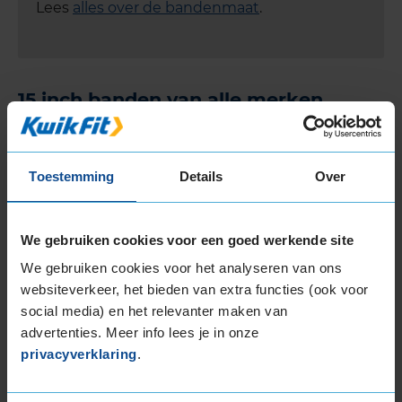
Lees
alles over de bandenmaat
.
15 inch banden van alle merken
Bij KwikFit vind je meer dan 20
bandenmerken
,
waaronder alle topmerken zoals autobanden
van
Continental
,
Goodyear
,
Michelin
,
Vredestein
en
Toestemming
Details
Over
Pirelli
.
We gebruiken cookies voor een goed werkende site
We gebruiken cookies voor het analyseren van ons
websiteverkeer, het bieden van extra functies (ook voor
social media) en het relevanter maken van
advertenties. Meer info lees je in onze
Naast deze bekende bandenmerken hebben we
privacyverklaring
.
ook veel andere top- en budgetmerken voor
15 inch banden. Bekijk hieronder de complete lijst: