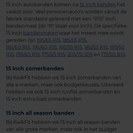
15 inch autobanden komen na
16 inch banden
het
vaakst voor. Veel personenauto's worden vanuit de
fabriek standaard geleverd met een "R15" inch
bandenmaat (de "R" staat voor inch). De specifieke
15 inch
bandenmaten
waar het meest mee wordt
gereden zijn
195/65 R15
,
185/65 R15
,
185/60 R15
,
195/60 R15
,
195/55 R15
,
185/55 R15
,
195/50
R15
,
195/45 R15
,
175/65 R15
,
205/70 R15
en
175/50 R15
.
15 inch zomerbanden
Bij KwikFit hebben we 15 inch zomerbanden van
alle a-merken, maar ook budgetkeuzes. Uiteraard
hebben we ook 15 inch runflat zomerbanden en
15 inch extra load zomerbanden.
15 inch all season banden
Bij KwikFit hebben we 15 inch all season banden
van alle grote merken, maar ook in het budget