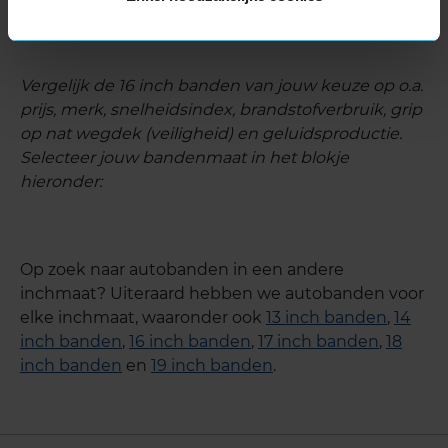
Vergelijk de 16 inch banden van jouw keuze op o.a.
prijs, merk, snelheidsindex, brandstofverbruik, grip
op nat wegdek (veiligheid) en geluidsproductie.
Selecteer jouw bandenmaat in het blokje
hieronder:
Op zoek naar autobanden in een andere
inchmaat? Uiteraard hebben we autobanden voor
elke inchmaat, waaronder ook
13 inch banden
,
14
inch banden
,
16 inch banden
,
17 inch banden
,
18
inch banden
en
19 inch banden
.