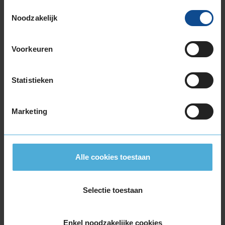
Toestemmingsselectie
Arrowspeed
Noodzakelijk
Bridgestone
Continental
Voorkeuren
Dunlop
Event
Statistieken
Fulda
Goodyear
Marketing
Hankook
Michelin
Alle cookies toestaan
Pirelli
Prestivo
Selectie toestaan
Security
Uniroyal
Enkel noodzakelijke cookies
Vredestein