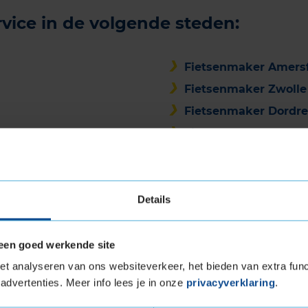
rvice in de volgende steden:
Fietsenmaker Amersf
Fietsenmaker Zwolle
Fietsenmaker Dordre
Fietsenmaker Alkma
Fietsenmaker Hilve
Fietsenmaker Zaan
Fietsenmaker Gouda
Details
Fietsenmaker Buss
een goed werkende site
alle fatbike merken
t analyseren van ons websiteverkeer, het bieden van extra func
advertenties. Meer info lees je in onze
privacyverklaring
.
oor wij onderhoud uitvoeren: