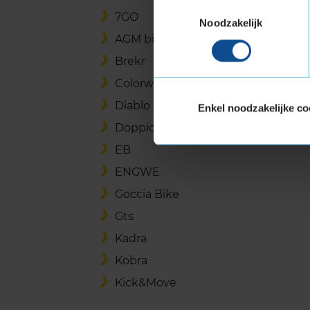
Toestemmingsselectie
7GO
Noodzakelijk
AGM bikes
Brekr
Colorway
Diablo
Enkel noodzakelijke co
Doppio
EB
ENGWE
Goccia Bike
Gts
Kadra
Kobra
Kick&Move