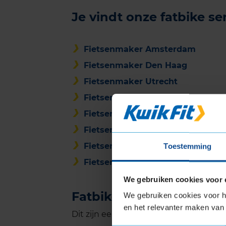
Je vindt onze fatbike se
Fietsenmaker Amsterdam
Fietsenmaker Den Haag
Fietsenmaker Utrecht
Fietsenmaker Eindhoven
Fietsenmaker Tilburg
Fietsenmaker Groningen
Fietsenmaker Nijmegen
Toestemming
Fietsenmaker Enschede
We gebruiken cookies voor 
Fatbike onderhoud voor 
We gebruiken cookies voor he
en het relevanter maken van 
Dit zijn een aantal fietsmerken waarv