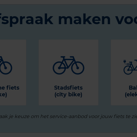
fspraak maken voo
he fiets
Stadsfiets
Ba
ke)
(city bike)
(ele
ak je keuze om het service-aanbod voor jouw fiets te zi