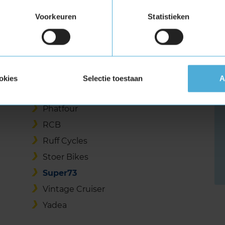
Killerbee
Voorkeuren
Statistieken
Knaap
La Souris
Lacros
MATE
okies
Selectie toestaan
A
OUXI
Phatfour
RCB
Ruff Cycles
Stoer Bikes
Super73
Vintage Cruiser
Yadea