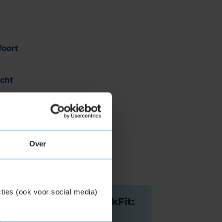
oort
cht
ar
rsum
dam
Over
um
ties (ook voor social media)
E-bike service bij KwikFit: