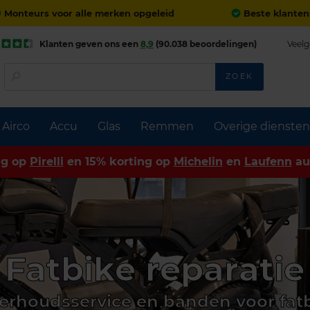
Monteurs voor alle merken opgeleid
Beste klanten
Klanten geven ons een
8,9
(90.038 beoordelingen)
Veelg
ZOEK
Airco
Accu
Glas
Remmen
Overige diensten
ng op
Pirelli
en 15% korting op
Michelin
en
Laufenn
au
Fatbike reparatie
rhoudsservice en banden voor fat