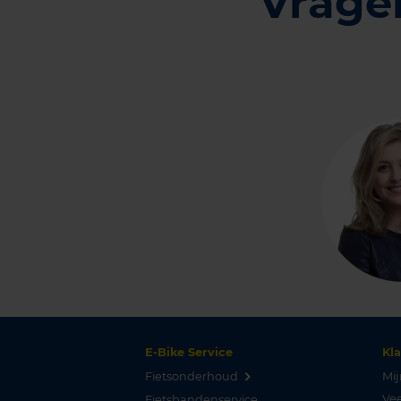
Vragen
E-Bike Service
Kl
Fietsonderhoud
Mij
Vee
Fietsbandenservice