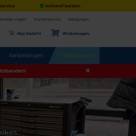
service
Achteraf betalen
estelde vragen
Klantenservice
Vestigingen
Mijn KwikFit
Winkelwagen
Aanbiedingen
E-Bike Service
tobanden!
bikes