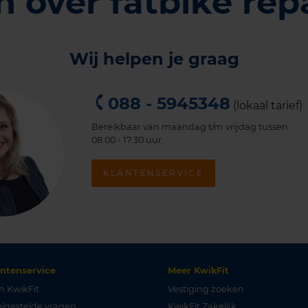
 over fatbike rep
Wij helpen je graag
088 - 5945348
(lokaal tarief)
Bereikbaar van maandag t/m vrijdag tussen
08.00 - 17.30 uur.
KLANTENSERVICE
antenservice
Meer KwikFit
n KwikFit
Vestiging zoeken
lgestelde vragen
KwikFit Zakelijk