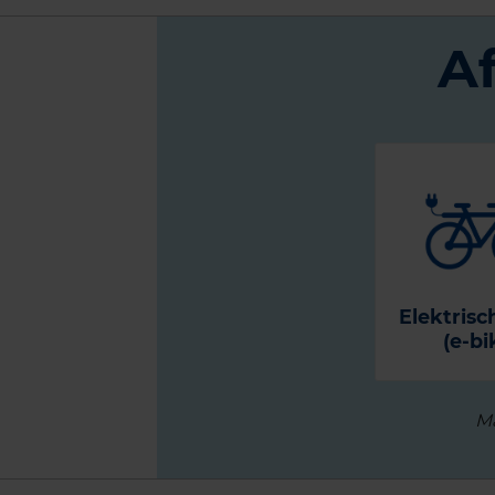
A
Elektrisc
(e-bi
Ma