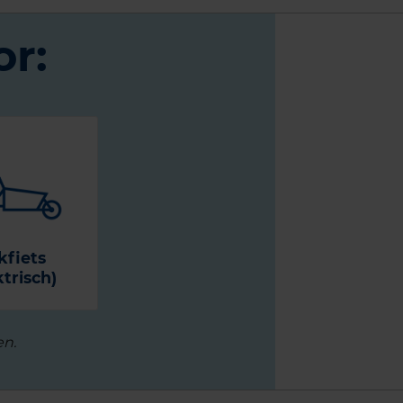
r:
kfiets
ktrisch)
en.