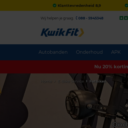
Klanttevredenheid 8,9
Wij helpen je graag.
088 - 5945348
Autobanden
Onderhoud
APK
Nu 20% korti
Home
E-Bike Service
Fatbikes
Onde