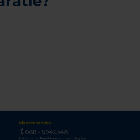
aratie?
Klantenservice
088 - 5945348
Lokaal tarief. Bereikbaar van maandag t/m