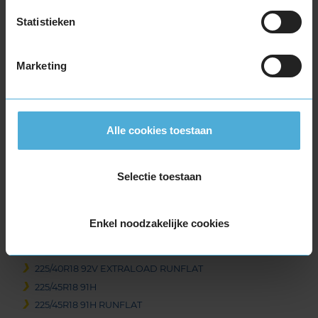
235/45R17 97V EXTRALOAD
Statistieken
235/55R17 103V EXTRALOAD
235/55R17 99H
Marketing
245/45R17 99V EXTRALOAD
255/40R17 98V EXTRALOAD
18-inch banden
205/40R18 86V EXTRALOAD RUNFLAT
Alle cookies toestaan
215/40R18 89V EXTRALOAD
215/50R18 92V
Selectie toestaan
215/55R18 95H
215/55R18 99V EXTRALOAD
215/60R18 102T EXTRALOAD RUNFLAT
Enkel noodzakelijke cookies
225/40R18 92V EXTRALOAD
225/40R18 92V EXTRALOAD
225/40R18 92V EXTRALOAD RUNFLAT
225/45R18 91H
225/45R18 91H RUNFLAT