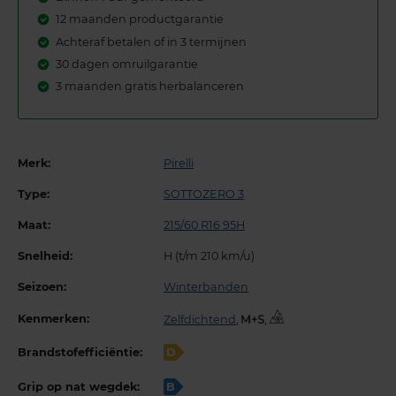
12 maanden productgarantie
Achteraf betalen of in 3 termijnen
30 dagen omruilgarantie
3 maanden gratis herbalanceren
Merk:
Pirelli
Type:
SOTTOZERO 3
Maat:
215/60 R16 95H
Snelheid:
H (t/m 210 km/u)
Seizoen:
Winterbanden
Kenmerken:
Zelfdichtend
,
,
Brandstofefficiëntie:
D
Grip op nat wegdek:
B