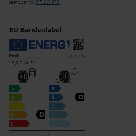
autoband:
215 60 R16
EU Bandenlabel
Pirelli
SOTTOZERO 3
215/60R16 95 H
B
D