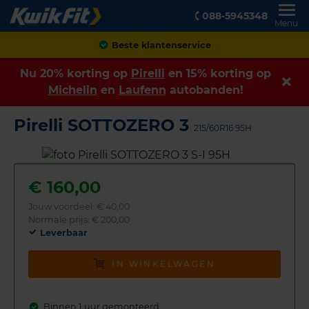
088-5945348
Menu
Achteraf betalen
Nu 20% korting op
Pirelli
en 15% korting op
Michelin
en
Laufenn
autobanden!
Pirelli SOTTOZERO 3
215/60R16 95H
€
160,00
Jouw voordeel:
€ 40,00
Normale prijs: € 200,00
Leverbaar
IN WINKELWAGEN
Binnen 1 uur gemonteerd