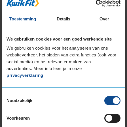
225/45R17 91H
225/45R17 91H RUNFLAT
225/45R17 91H RUNFLAT
Toestemming
Details
Over
225/45R17 94H EXTRALOAD
225/45R17 94V EXTRALOAD
225/50R17 94H
We gebruiken cookies voor een goed werkende site
225/50R17 94H RUNFLAT
We gebruiken cookies voor het analyseren van ons
225/50R17 98H EXTRALOAD
websiteverkeer, het bieden van extra functies (ook voor
225/50R17 98H EXTRALOAD
social media) en het relevanter maken van
225/50R17 98H EXTRALOAD
advertenties. Meer info lees je in onze
225/50R17 98H EXTRALOAD RUNFLAT
privacyverklaring
.
225/55R17 101V EXTRALOAD
225/55R17 97H
Toestemmingsselectie
225/55R17 97H
Noodzakelijk
225/55R17 97H RUNFLAT
225/55R17 97H RUNFLAT
225/60R17 99H
Voorkeuren
225/60R17 99H