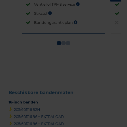
Ventiel of TPMS service
Ve
Stikstof
St
Bandengarantieplan
B
Item
1
of
3
Beschikbare bandenmaten
16-inch banden
205/60R16 92H
205/60R16 96H EXTRALOAD
205/60R16 96H EXTRALOAD