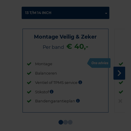
Montage Veilig & Zeker
€ 40,-
Per band
Montage
M
Balanceren
B
Ventiel of TPMS service
Ve
Stikstof
St
Bandengarantieplan
B
Item