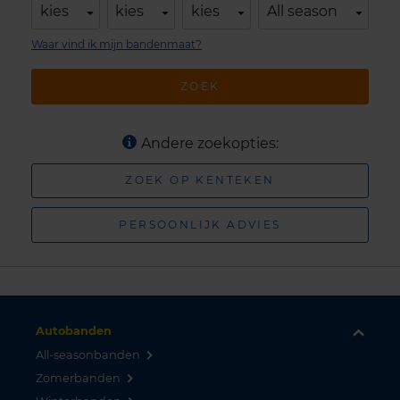
kies
kies
kies
All season
Waar vind ik mijn bandenmaat?
ZOEK
Andere zoekopties:
ZOEK OP KENTEKEN
PERSOONLIJK ADVIES
Autobanden
All-seasonbanden
Zomerbanden