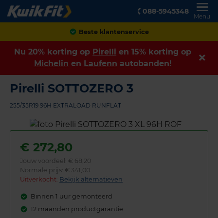
088-5945348
Menu
Achteraf betalen
Nu 20% korting op
Pirelli
en 15% korting op
Michelin
en
Laufenn
autobanden!
Pirelli SOTTOZERO 3
255/35R19 96H EXTRALOAD RUNFLAT
€
272,80
Jouw voordeel:
€ 68,20
Normale prijs: € 341,00
Uitverkocht:
Bekijk alternatieven
Binnen 1 uur gemonteerd
12 maanden productgarantie