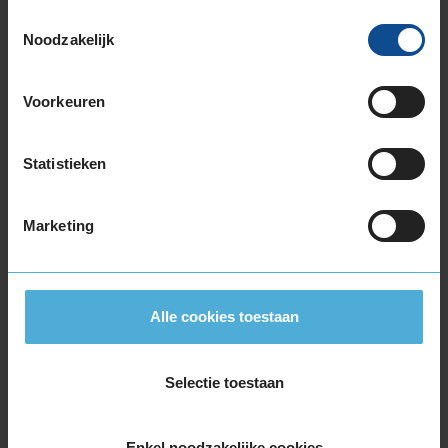
225/50R17 94H RUNFLAT
Toestemmingsselectie
225/50R17 98H EXTRALOAD
Noodzakelijk
225/50R17 98H EXTRALOAD
225/50R17 98H EXTRALOAD
Voorkeuren
225/50R17 98H EXTRALOAD RUNFLAT
225/55R17 101V EXTRALOAD
225/55R17 97H
Statistieken
225/55R17 97H
225/55R17 97H RUNFLAT
Marketing
225/55R17 97H RUNFLAT
225/60R17 99H
225/60R17 99H
235/45R17 97V EXTRALOAD
Alle cookies toestaan
235/55R17 103V EXTRALOAD
235/55R17 99H
Selectie toestaan
245/45R17 99V EXTRALOAD
255/40R17 98V EXTRALOAD
18-inch banden
Enkel noodzakelijke cookies