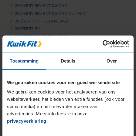
205/45R17 88V EXTRALOAD
205/45R17 88V EXTRALOAD RUNFLAT
205/50R17 93H EXTRALOAD
205/55R17 91H
205/55R17 95H EXTRALOAD
205/60R17 93H
215/45R17 91H EXTRALOAD
215/50R17 95V EXTRALOAD
Toestemming
Details
Over
215/55R17 94H
215/55R17 98V EXTRALOAD
We gebruiken cookies voor een goed werkende site
215/65R17 99H
225/45R17 91H
We gebruiken cookies voor het analyseren van ons
225/45R17 91H RUNFLAT
websiteverkeer, het bieden van extra functies (ook voor
225/45R17 91H RUNFLAT
social media) en het relevanter maken van
advertenties. Meer info lees je in onze
225/45R17 94H EXTRALOAD
privacyverklaring
.
225/45R17 94V EXTRALOAD
225/50R17 94H