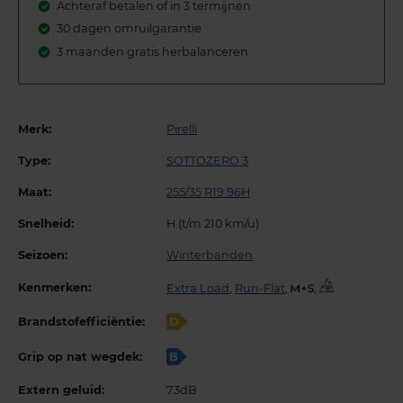
Achteraf betalen of in 3 termijnen
30 dagen omruilgarantie
3 maanden gratis herbalanceren
Merk:
Pirelli
Type:
SOTTOZERO 3
Maat:
255/35 R19 96H
Snelheid:
H (t/m 210 km/u)
Seizoen:
Winterbanden
Kenmerken:
Extra Load
,
Run-Flat
,
,
Brandstofefficiëntie:
D
Grip op nat wegdek:
B
Extern geluid:
73dB