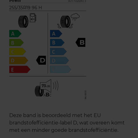
Pirelli
SOTTOZERO 3
255/35R19 96 H
B
D
73
B
A
C
Deze band is beoordeeld met het EU
brandstofefficiëntie-label D, wat overeen komt
met een minder goede brandstofefficiëntie.