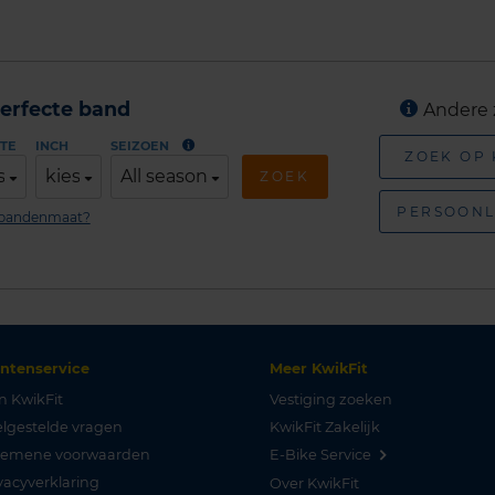
erfecte band
Andere 
TE
INCH
SEIZOEN
ZOEK OP
s
kies
All season
ZOEK
PERSOONL
n bandenmaat?
antenservice
Meer KwikFit
n KwikFit
Vestiging zoeken
lgestelde vragen
KwikFit Zakelijk
gemene voorwaarden
E-Bike Service
vacyverklaring
Over KwikFit