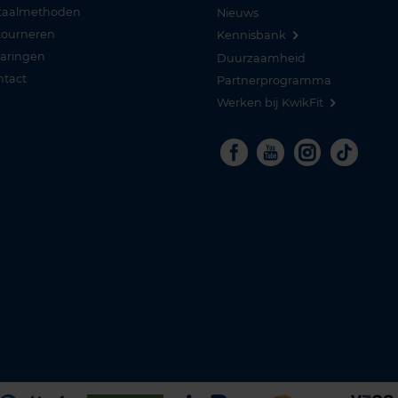
taalmethoden
Nieuws
tourneren
Kennisbank
varingen
Duurzaamheid
ntact
Partnerprogramma
Werken bij KwikFit
Facebook
Youtube
Instagra
Tikto