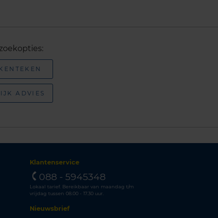
zoekopties:
 KENTEKEN
IJK ADVIES
Klantenservice
088 - 5945348
Lokaal tarief. Bereikbaar van maandag t/m
vrijdag tussen 08.00 - 17.30 uur.
Nieuwsbrief