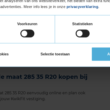
t analyseren van ons websiteverkeer, het bieden van extra func
advertenties. Meer info lees je in onze
privacyverklaring
.
met een rubbersamenstelling die de rolweerstand
bruik je minder brandstof en kun je dus zuinig
Voorkeuren
Statistieken
 afneemt met de Sottozero 3 van Pirelli, wordt
dt dus het milieu ontzien. Bovendien is bij de
neens gebruik gemaakt van milieuvriendelijke
okies
Selectie toestaan
A
endelijke, veilige band. Een echte kampioen in de
de maat 285 35 R20 kopen bij
at 285 35 R20 eenvoudig online en plan ook
 jouw KwikFit vestiging.