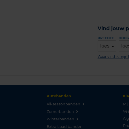
Vind jouw p
BREEDTE
HOOG
kies
kie
Waar vind ik mij
Autobanden
Kl
All-seasonbanden
Mij
Vee
Zomerbanden
Al
Winterbanden
Pri
Extra Load banden