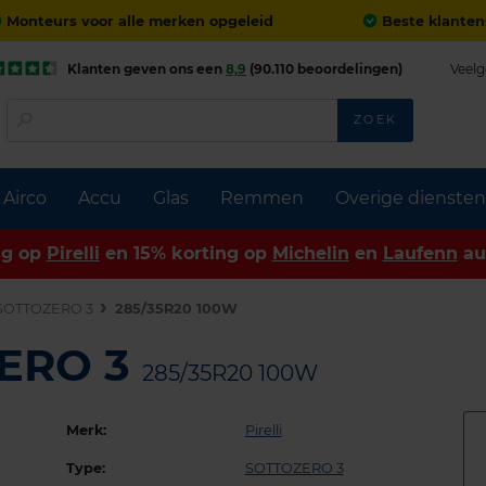
Monteurs voor alle merken opgeleid
Beste klanten
Klanten geven ons een
8,9
(90.110 beoordelingen)
Veelg
ZOEK
Airco
Accu
Glas
Remmen
Overige diensten
ng op
Pirelli
en 15% korting op
Michelin
en
Laufenn
au
SOTTOZERO 3
285/35R20 100W
ZERO 3
285/35R20 100W
Merk:
Pirelli
Type:
SOTTOZERO 3