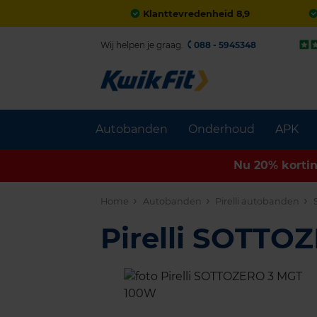
Klanttevredenheid 8,9
Wij helpen je graag.
088 - 5945348
Autobanden
Onderhoud
APK
Nu 20% korti
Home
Autobanden
Pirelli autobanden
Pirelli SOTTO