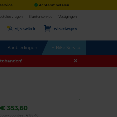
service
Achteraf betalen
estelde vragen
Klantenservice
Vestigingen
Mijn KwikFit
Winkelwagen
Aanbiedingen
E-Bike Service
tobanden!
€
353,60
Jouw voordeel:
€ 88,40