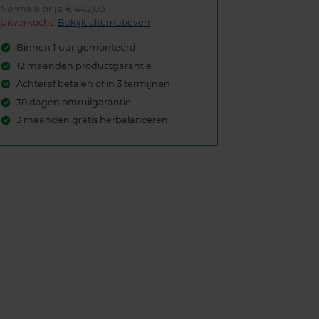
Normale prijs: € 442,00
Uitverkocht:
Bekijk alternatieven
Binnen 1 uur gemonteerd
12 maanden productgarantie
Achteraf betalen of in 3 termijnen
30 dagen omruilgarantie
3 maanden gratis herbalanceren