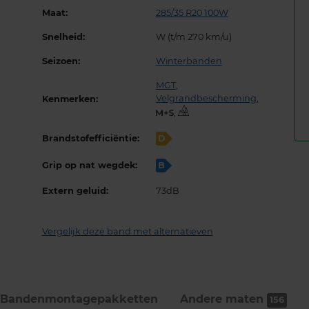
Maat:
285/35 R20 100W
Snelheid:
W (t/m 270 km/u)
Seizoen:
Winterbanden
MGT
,
Velgrandbescherming
,
Kenmerken:
,
Brandstofefficiëntie:
D
Grip op nat wegdek:
B
Extern geluid:
73dB
Vergelijk deze band met alternatieven
Bandenmontage­pakketten
Andere maten
156