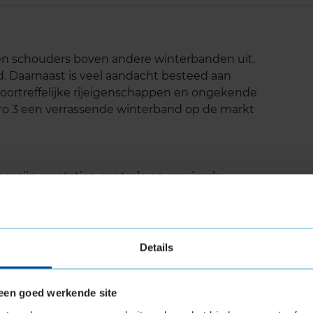
p en schouders boven andere winterbanden uit.
d. Daarnaast is veel aandacht besteed aan
 voortreffelijke rijeigenschappen en ongekende
zero 3 een verrassende winterband op de markt
oor zijn prestaties, controle en maximale
 van het jaar.
de weersomstandigheden
Details
aning
een goed werkende site