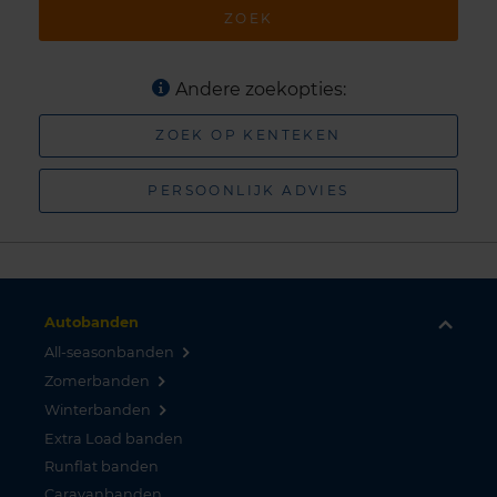
ZOEK
Andere zoekopties:
ZOEK OP KENTEKEN
PERSOONLIJK ADVIES
Autobanden
All-seasonbanden
Zomerbanden
Winterbanden
Extra Load banden
Runflat banden
Caravanbanden