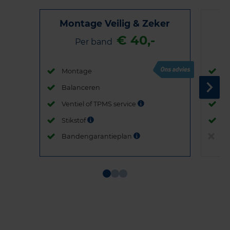
Montage Veilig & Zeker
€ 40,-
Per band
Montage
M
Balanceren
B
Ventiel of TPMS service
Ve
Stikstof
St
Bandengarantieplan
B
Item
1
of
3