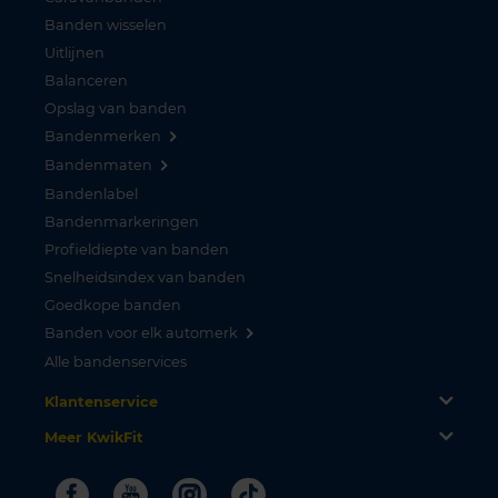
Banden wisselen
Uitlijnen
Balanceren
Opslag van banden
Bandenmerken
Bandenmaten
Bandenlabel
Bandenmarkeringen
Profieldiepte van banden
Snelheidsindex van banden
Goedkope banden
Banden voor elk automerk
Alle bandenservices
Klantenservice
Meer KwikFit
Facebook
Youtube
Instagram
Tiktok