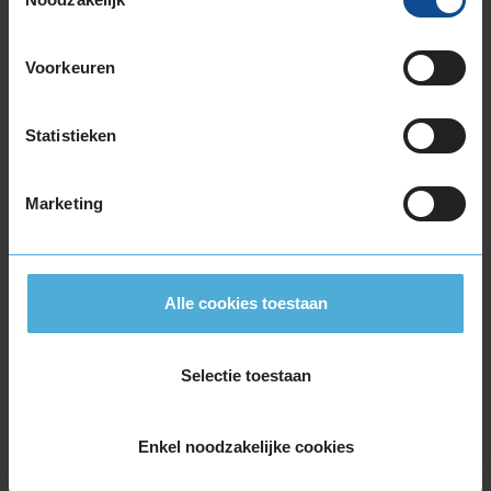
225/55R17 101V EXTRALOAD
225/55R17 97H
Voorkeuren
225/55R17 97H
225/55R17 97H RUNFLAT
Statistieken
225/55R17 97H RUNFLAT
225/60R17 99H
225/60R17 99H
Marketing
235/45R17 97V EXTRALOAD
235/55R17 103V EXTRALOAD
235/55R17 99H
Alle cookies toestaan
245/45R17 99V EXTRALOAD
255/40R17 98V EXTRALOAD
18-inch banden
Selectie toestaan
205/40R18 86V EXTRALOAD RUNFLAT
215/40R18 89V EXTRALOAD
Enkel noodzakelijke cookies
215/50R18 92V
215/55R18 95H