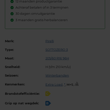
12 maanden productgarantie
Achteraf betalen of in 3 termijnen
30 dagen omruilgarantie
3 maanden gratis herbalanceren
Merk:
Pirelli
Type:
SOTTOZERO 3
Maat:
205/60 R16 96H
Snelheid:
H (t/m 210 km/u)
Seizoen:
Winterbanden
Kenmerken:
Extra Load
,
*
,
,
Brandstofefficiëntie:
C
Grip op nat wegdek:
B