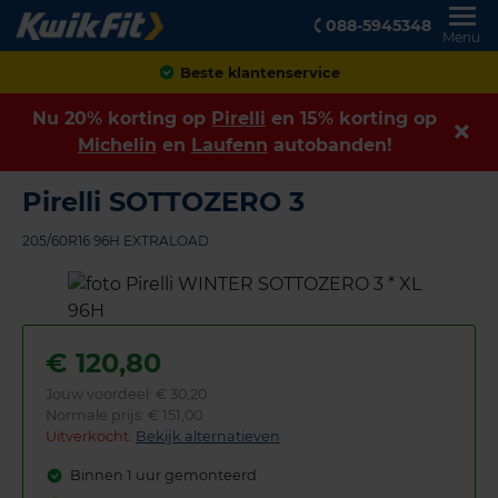
088-5945348
Menu
Achteraf betalen
Nu 20% korting op
Pirelli
en 15% korting op
Michelin
en
Laufenn
autobanden!
Pirelli SOTTOZERO 3
205/60R16 96H EXTRALOAD
€
120,80
Jouw voordeel:
€ 30,20
Normale prijs: € 151,00
Uitverkocht:
Bekijk alternatieven
Binnen 1 uur gemonteerd