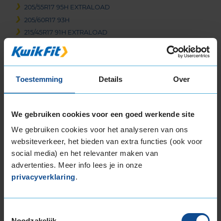
205/55R17 95H EXTRALOAD
205/60R17 93H
215/45R17 91H EXTRALOAD
215/50R17 95V EXTRALOAD
215/55R17 94H
215/55R17 98V EXTRALOAD
Toestemming
Details
Over
215/65R17 99H
225/45R17 91H
225/45R17 91H RUNFLAT
We gebruiken cookies voor een goed werkende site
225/45R17 91H RUNFLAT
We gebruiken cookies voor het analyseren van ons
225/45R17 94H EXTRALOAD
websiteverkeer, het bieden van extra functies (ook voor
225/45R17 94V EXTRALOAD
social media) en het relevanter maken van
225/50R17 94H
advertenties. Meer info lees je in onze
225/50R17 94H RUNFLAT
privacyverklaring
.
225/50R17 98H EXTRALOAD
225/50R17 98H EXTRALOAD
225/50R17 98H EXTRALOAD
Toestemmingsselectie
Noodzakelijk
225/50R17 98H EXTRALOAD RUNFLAT