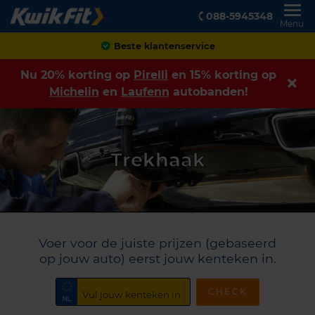
088-5945348
Menu
Achteraf betalen
Nu 20% korting op
Pirelli
en 15% korting op
Michelin
en
Laufenn
autobanden!
Trekhaak
Voer voor de juiste prijzen (gebaseerd
op jouw auto) eerst jouw kenteken in.
CHECK