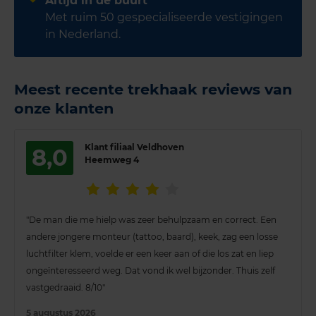
Altijd in de buurt
Met ruim 50 gespecialiseerde vestigingen
in Nederland.
Meest recente trekhaak reviews van
onze klanten
Klant filiaal Veldhoven
8,0
Heemweg 4
"De man die me hielp was zeer behulpzaam en correct. Een
andere jongere monteur (tattoo, baard), keek, zag een losse
luchtfilter klem, voelde er een keer aan of die los zat en liep
ongeïnteresseerd weg. Dat vond ik wel bijzonder. Thuis zelf
vastgedraaid. 8/10"
5 augustus 2026