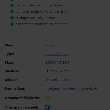
12 maanden productgarantie
Achteraf betalen of in 3 termijnen
30 dagen omruilgarantie
3 maanden gratis herbalanceren
Merk:
Pirelli
Type:
SOTTOZERO 3
Maat:
205/60 R17 93H
Snelheid:
H (t/m 210 km/u)
Seizoen:
Winterbanden
Kenmerken:
*
,
Velgrandbescherming
,
,
Brandstofefficiëntie:
C
Grip op nat wegdek:
B