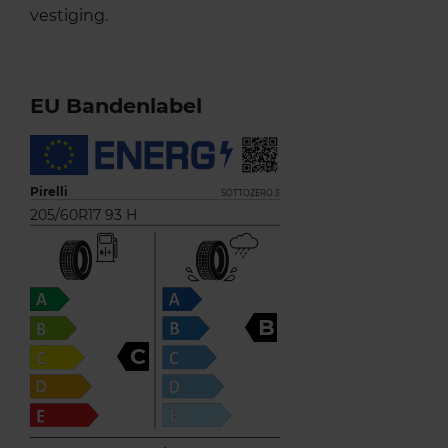
vestiging.
EU Bandenlabel
Pirelli
SOTTOZERO 3
205/60R17 93 H
B
C