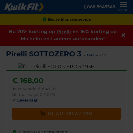
088-5945348
Menu
Achteraf betalen
Nu 20% korting op
Pirelli
en 15% korting op
Michelin
en
Laufenn
autobanden!
Pirelli SOTTOZERO 3
205/60R17 93H
€
168,00
Jouw voordeel:
€ 42,00
Normale prijs: € 210,00
Leverbaar
IN WINKELWAGEN
Binnen 1 uur gemonteerd