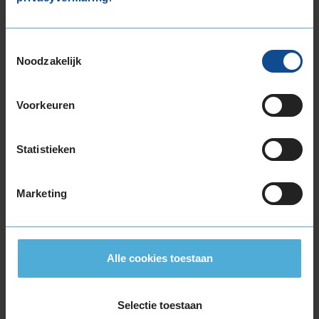
225/45R17 94V EXTRALOAD
225/50R17 94H
Toestemmingsselectie
225/50R17 94H RUNFLAT
Noodzakelijk
225/50R17 98H EXTRALOAD
225/50R17 98H EXTRALOAD
225/50R17 98H EXTRALOAD
Voorkeuren
225/50R17 98H EXTRALOAD RUNFLAT
225/55R17 101V EXTRALOAD
Statistieken
225/55R17 97H
225/55R17 97H
Marketing
225/55R17 97H RUNFLAT
225/55R17 97H RUNFLAT
225/60R17 99H
225/60R17 99H
Alle cookies toestaan
235/45R17 97V EXTRALOAD
235/55R17 103V EXTRALOAD
235/55R17 99H
Selectie toestaan