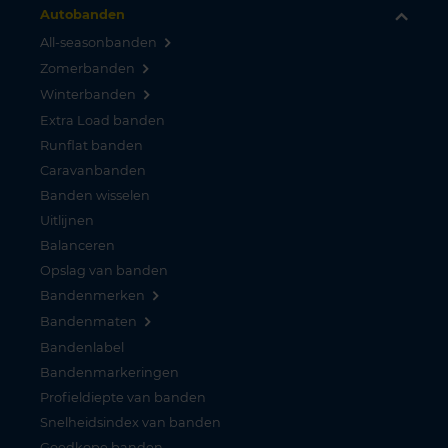
Autobanden
All-seasonbanden
Zomerbanden
Winterbanden
Extra Load banden
Runflat banden
Caravanbanden
Banden wisselen
Uitlijnen
Balanceren
Opslag van banden
Bandenmerken
Bandenmaten
Bandenlabel
Bandenmarkeringen
Profieldiepte van banden
Snelheidsindex van banden
Goedkope banden