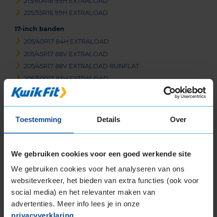
215/60R16 99H EXTRALOAD
225/55R16 99H EXTRALOAD
17-inch banden
205/40R17 84H EXTRALOAD
205/45R17 88V EXTRALOAD
205/45R17 88V EXTRALOAD RUNFLAT
205/50R17 93H EXTRALOAD
205/55R17 91H
205/55R17 95H EXTRALOAD
215/45R17 91H EXTRALOAD
Toestemming
Details
Over
215/50R17 95V EXTRALOAD
215/55R17 94H
215/55R17 98V EXTRALOAD
We gebruiken cookies voor een goed werkende site
215/65R17 99H
We gebruiken cookies voor het analyseren van ons
225/45R17 91H
websiteverkeer, het bieden van extra functies (ook voor
225/45R17 91H RUNFLAT
social media) en het relevanter maken van
225/45R17 91H RUNFLAT
advertenties. Meer info lees je in onze
225/45R17 94H EXTRALOAD
privacyverklaring
.