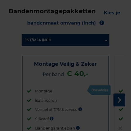
Bandenmontagepakketten
Kies je
bandenmaat omvang (inch)
Montage Veilig & Zeker
€ 40,-
Per band
Montage
M
Balanceren
B
Ventiel of TPMS service
Ve
Stikstof
St
Bandengarantieplan
B