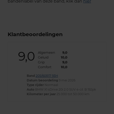
bandenlabel van deze band, klik dan
hier
Klantbeoordelingen
9,0
Algemeen
9,0
Geluid
10,0
Grip
9,0
Comfort
10,0
Band
205/60R17 93H
Datum beoordeling
9 mei 2026
Type rijder
Normaal
Auto
BMW X1 sDrive 20i 2.0 SUV 4-cil. B 192pk
Kilometer per jaar
25.000 tot 50.000 km