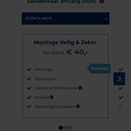
bandenmaat omvang (inch)
Montage Veilig & Zeker
€ 40,-
Per band
Montage
M
Balanceren
B
Ventiel of TPMS service
Ve
Stikstof
St
Bandengarantieplan
B