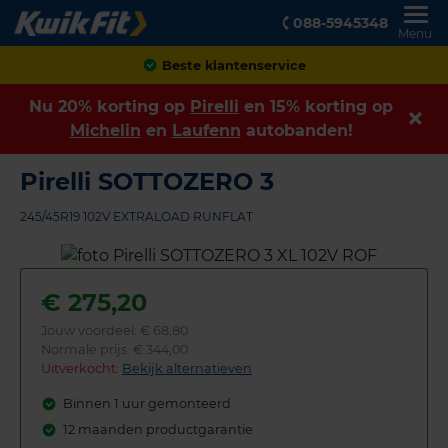
088-5945348
Menu
Achteraf betalen
Nu 20% korting op
Pirelli
en 15% korting op
Michelin
en
Laufenn
autobanden!
Pirelli SOTTOZERO 3
245/45R19 102V EXTRALOAD RUNFLAT
€
275,20
Jouw voordeel:
€ 68,80
Normale prijs: € 344,00
Uitverkocht:
Bekijk alternatieven
Binnen 1 uur gemonteerd
12 maanden productgarantie