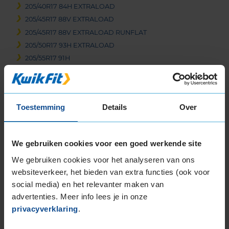
205/40R17 84H EXTRALOAD
205/45R17 88V EXTRALOAD
205/45R17 88V EXTRALOAD RUNFLAT
205/50R17 93H EXTRALOAD
205/55R17 91H
205/55R17 95H EXTRALOAD
205/60R17 93H
215/45R17 91H EXTRALOAD
Toestemming
Details
Over
215/50R17 95V EXTRALOAD
215/55R17 94H
215/55R17 98V EXTRALOAD
We gebruiken cookies voor een goed werkende site
215/65R17 99H
We gebruiken cookies voor het analyseren van ons
225/45R17 91H
websiteverkeer, het bieden van extra functies (ook voor
225/45R17 91H RUNFLAT
social media) en het relevanter maken van
225/45R17 91H RUNFLAT
advertenties. Meer info lees je in onze
225/45R17 94H EXTRALOAD
privacyverklaring
.
225/45R17 94V EXTRALOAD
225/50R17 94H