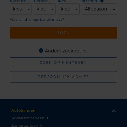
BREEDTE
HOOGTE
INCH
SEIZOEN
kies
kies
kies
All season
Waar vind ik mijn bandenmaat?
ZOEK
Andere zoekopties:
ZOEK OP KENTEKEN
PERSOONLIJK ADVIES
Autobanden
All-seasonbanden
Zomerbanden