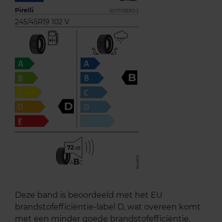
Pirelli
SOTTOZERO 3
245/45R19 102 V
B
D
72
B
A
C
Deze band is beoordeeld met het EU
brandstofefficiëntie-label D, wat overeen komt
met een minder goede brandstofefficiëntie.