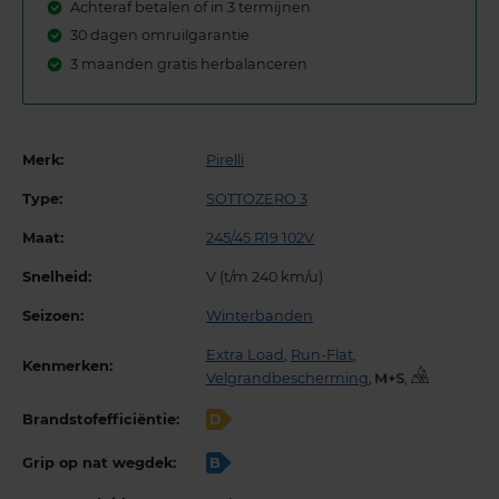
Achteraf betalen of in 3 termijnen
30 dagen omruilgarantie
3 maanden gratis herbalanceren
Merk:
Pirelli
Type:
SOTTOZERO 3
Maat:
245/45 R19 102V
Snelheid:
V (t/m 240 km/u)
Seizoen:
Winterbanden
Extra Load
,
Run-Flat
,
Kenmerken:
Velgrandbescherming
,
,
Brandstofefficiëntie:
D
Grip op nat wegdek:
B