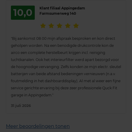
Klant filiaal Appingedam
10,0
Farmsumerweg 140
"Bij aankomst 08:00 mijn afspraak besproken en kon direct
geholpen worden. Na een benodigde drukcontrole kon de
airco een complete herstelbeurt krijgen incl. reiniging
luchtkanalen. Ook het interieurfilter werd apart bezorgd voor
de hoognodige vervanging. Zelfs konden ze mijn electr. sleutel
batterijen van beide afstand bedieningen vernieuwen (n.a.v.
foutmelding in het dashboarddisplay). Al met al weer een fijne
service gerichte ervaring bij deze zeer professionele Quck Fit
garage in Appingedam."
31 juli 2026
Meer beoordelingen tonen