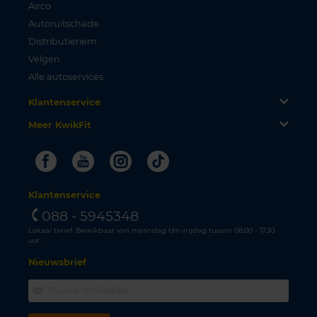
Airco
Autoruitschade
Distributieriem
Velgen
Alle autoservices
Klantenservice
Meer KwikFit
Facebook
Youtube
Instagram
Tiktok
Klantenservice
088 - 5945348
Lokaal tarief. Bereikbaar van maandag t/m vrijdag tussen 08.00 - 17.30
uur.
Nieuwsbrief