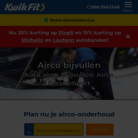
088-5945348
Menu
Beste klantenservice
Nu 20% korting op
Pirelli
en 15% korting op
Michelin
en
Laufenn
autobanden!
Airco bijvullen
Auto airco (bij)vullen: Airco
Servicebeurt
Plan nu je airco-onderhoud
CHECK