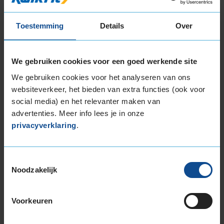
Toestemming
Details
Over
Prijzen airco-onderhoud
We gebruiken cookies voor een goed werkende site
We gebruiken cookies voor het analyseren van ons
websiteverkeer, het bieden van extra functies (ook voor
Airco-onderhoud (koudemiddel R134A):
social media) en het relevanter maken van
advertenties. Meer info lees je in onze
Airco Servicebeurt (airco vullen):
€149
privacyverklaring
.
Airco Combi Servicebeurt (airco vullen &
reinigen):
€179
Toestemmingsselectie
Airco-onderhoud (koudemiddel R1234yf -
Noodzakelijk
auto's vanaf 1-1-2017):
Voorkeuren
Airco Servicebeurt (airco vullen):
€199
Airco Combi Servicebeurt (airco vullen &