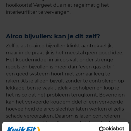
hooikoorts! Vergeet dus niet regelmatig het
interieurfilter te vervangen.
Airco bijvullen: kan je dit zelf?
Zelf je auto-airco bijvullen klinkt aantrekkelijk,
maar in de praktijk is het meestal geen goed idee.
Het koudemiddel in airco’s valt onder strenge
regels en bijvullen is meer dan "even gas erbij":
een goed systeem hoort niet zomaar leeg te
raken. Als je alleen bijvult zonder te controleren op
lekkage, ben je vaak tijdelijk geholpen en loop je
het risico dat het probleem terugkomt. Bovendien
kan het verkeerde koudemiddel of een verkeerde
hoeveelheid de airco slechter laten werken of zelfs
schade veroorzaken. Daarom is laten controleren
en professioneel bijvullen meestal de veiligste en
slimste keuze.