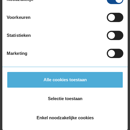
225/50R17 98H EXTRALOAD RUNFLAT
225/55R17 101V EXTRALOAD
Voorkeuren
225/55R17 97H
225/55R17 97H
Statistieken
225/55R17 97H RUNFLAT
225/55R17 97H RUNFLAT
225/60R17 99H
Marketing
225/60R17 99H
235/45R17 97V EXTRALOAD
235/55R17 103V EXTRALOAD
235/55R17 99H
Alle cookies toestaan
245/45R17 99V EXTRALOAD
255/40R17 98V EXTRALOAD
Selectie toestaan
18-inch banden
205/40R18 86V EXTRALOAD RUNFLAT
Enkel noodzakelijke cookies
215/40R18 89V EXTRALOAD
215/50R18 92V