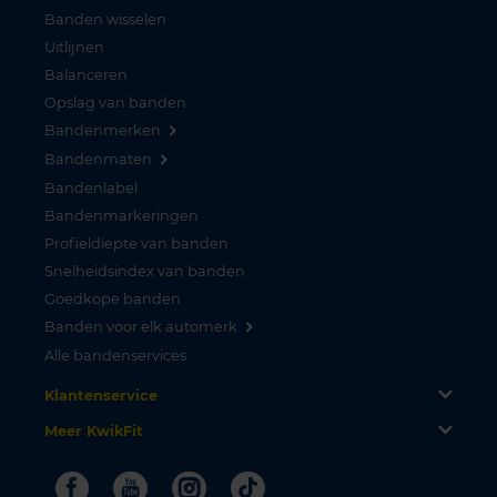
Banden wisselen
Uitlijnen
Balanceren
Opslag van banden
Bandenmerken
Bandenmaten
Bandenlabel
Bandenmarkeringen
Profieldiepte van banden
Snelheidsindex van banden
Goedkope banden
Banden voor elk automerk
Alle bandenservices
Klantenservice
Meer KwikFit
Facebook
Youtube
Instagram
Tiktok