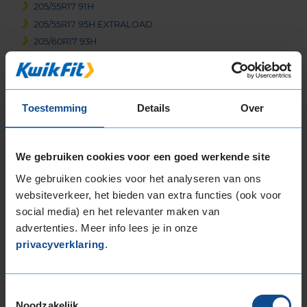
205/55R17 91H
205/55R17 95H EXTRALOAD
205/60R17 93H
215/45R17 91H EXTRALOAD
215/50R17 95V EXTRALOAD
215/55R17 94H
Toestemming
Details
Over
215/55R17 98V EXTRALOAD
215/65R17 99H
225/45R17 91H
We gebruiken cookies voor een goed werkende site
225/45R17 91H RUNFLAT
We gebruiken cookies voor het analyseren van ons
225/45R17 91H RUNFLAT
websiteverkeer, het bieden van extra functies (ook voor
225/45R17 94H EXTRALOAD
social media) en het relevanter maken van
225/45R17 94V EXTRALOAD
advertenties. Meer info lees je in onze
225/50R17 94H
privacyverklaring
.
225/50R17 94H RUNFLAT
225/50R17 98H EXTRALOAD
225/50R17 98H EXTRALOAD
Toestemmingsselectie
225/50R17 98H EXTRALOAD
Noodzakelijk