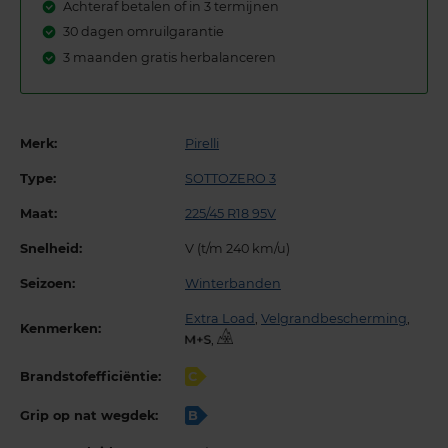
Achteraf betalen of in 3 termijnen
30 dagen omruilgarantie
3 maanden gratis herbalanceren
Merk:
Pirelli
Type:
SOTTOZERO 3
Maat:
225/45 R18 95V
Snelheid:
V (t/m 240 km/u)
Seizoen:
Winterbanden
Extra Load
,
Velgrandbescherming
,
Kenmerken:
,
Brandstofefficiëntie:
C
Grip op nat wegdek:
B