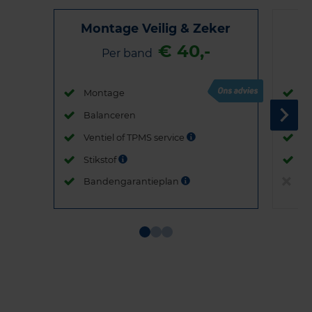
Montage Veilig & Zeker
€ 40,-
Per band
Montage
M
Balanceren
B
Ventiel of TPMS service
Ve
Stikstof
St
Bandengarantieplan
B
Item
1
of
3