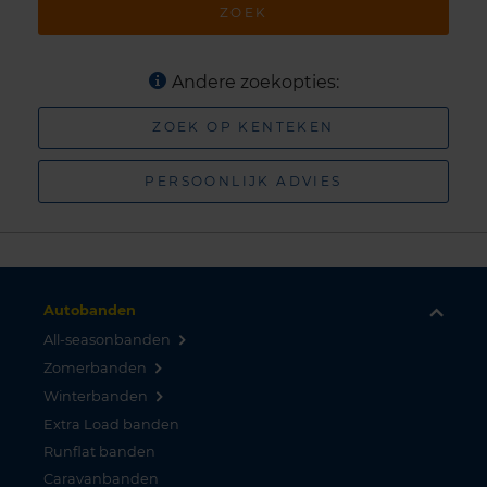
ZOEK
Andere zoekopties:
ZOEK OP KENTEKEN
PERSOONLIJK ADVIES
Autobanden
All-seasonbanden
Zomerbanden
Winterbanden
Extra Load banden
Runflat banden
Caravanbanden