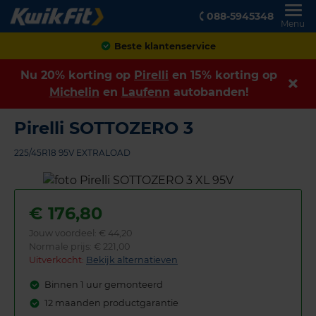
088-5945348
Menu
Achteraf betalen
Nu 20% korting op
Pirelli
en 15% korting op
Michelin
en
Laufenn
autobanden!
Pirelli SOTTOZERO 3
225/45R18 95V EXTRALOAD
€
176,80
Jouw voordeel:
€ 44,20
Normale prijs: € 221,00
Uitverkocht:
Bekijk alternatieven
Binnen 1 uur gemonteerd
12 maanden productgarantie