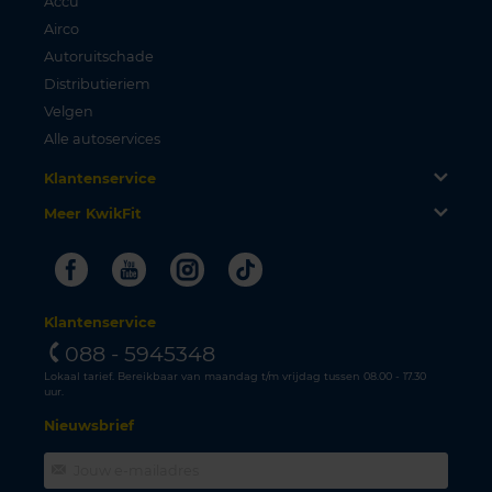
Accu
Airco
Autoruitschade
Distributieriem
Velgen
Alle autoservices
Klantenservice
Meer KwikFit
Facebook
Youtube
Instagram
Tiktok
Klantenservice
088 - 5945348
Lokaal tarief. Bereikbaar van maandag t/m vrijdag tussen 08.00 - 17.30
uur.
Nieuwsbrief