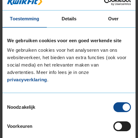
Wanneer heeft mijn
Renault onderhoud nodig?
Toestemming
Details
Over
Rijd je in een oudere Renault? Dan kun je als
vuistregel aanhouden: om het jaar of om de 15.000
kilometer is het tijd voor een onderhoudsbeurt.
We gebruiken cookies voor een goed werkende site
Rijd je in een nieuwe Renault? Dan verschijnt er
meestal een melding in je dashboard als het tijd is
We gebruiken cookies voor het analyseren van ons
voor onderhoud.
websiteverkeer, het bieden van extra functies (ook voor
social media) en het relevanter maken van
advertenties. Meer info lees je in onze
privacyverklaring
.
De KwikFit merkbeurt
Toestemmingsselectie
Noodzakelijk
Voorkeuren