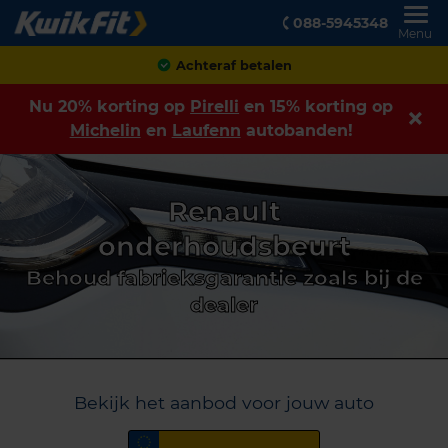
088-5945348
Menu
Achteraf betalen
Nu 20% korting op
Pirelli
en 15% korting op
Michelin
en
Laufenn
autobanden!
Renault
onderhoudsbeurt
Behoud fabrieksgarantie zoals bij de
dealer
Bekijk het aanbod voor jouw auto