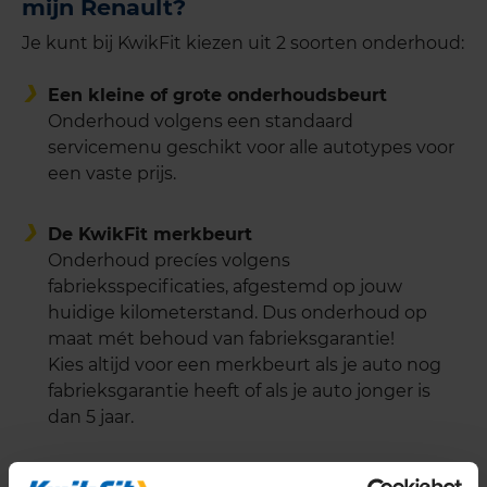
mijn Renault?
Je kunt bij KwikFit kiezen uit 2 soorten onderhoud:
Een kleine of grote onderhoudsbeurt
Onderhoud volgens een standaard
servicemenu geschikt voor alle autotypes voor
een vaste prijs.
De KwikFit merkbeurt
Onderhoud precíes volgens
fabrieksspecificaties, afgestemd op jouw
huidige kilometerstand. Dus onderhoud op
maat mét behoud van fabrieksgarantie!
Kies altijd voor een merkbeurt als je auto nog
fabrieksgarantie heeft of als je auto jonger is
dan 5 jaar.