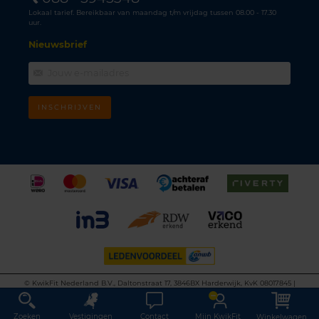
Lokaal tarief. Bereikbaar van maandag t/m vrijdag tussen 08.00 - 17.30
uur.
Nieuwsbrief
INSCHRIJVEN
©
KwikFit Nederland B.V., Daltonstraat 17, 3846BX Harderwijk, KvK 08017845 |
Algemene voorwaarden
•
Privacyverklaring
•
Cookiebeleid
•
Disclaimer
This site is protected by reCAPTCHA and the Google
Privacy Policy
and
Terms of
Service
apply.
Zoeken
Vestigingen
Contact
Mijn KwikFit
Winkelwagen