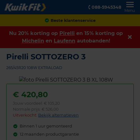
088-5945348
Menu
Achteraf betalen
Nu 20% korting op
Pirelli
en 15% korting op
Michelin
en
Laufenn
autobanden!
Pirelli SOTTOZERO 3
265/45R20 108W EXTRALOAD
€
420,80
Jouw voordeel:
€ 105,20
Normale prijs: € 526,00
Uitverkocht:
Bekijk alternatieven
Binnen 1 uur gemonteerd
12 maanden productgarantie