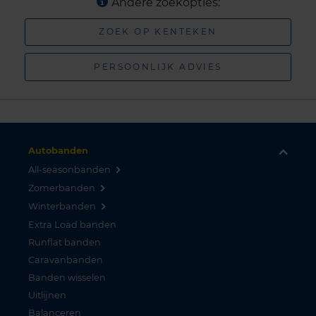
Andere zoekopties:
ZOEK OP KENTEKEN
PERSOONLIJK ADVIES
Autobanden
All-seasonbanden
Zomerbanden
Winterbanden
Extra Load banden
Runflat banden
Caravanbanden
Banden wisselen
Uitlijnen
Balanceren