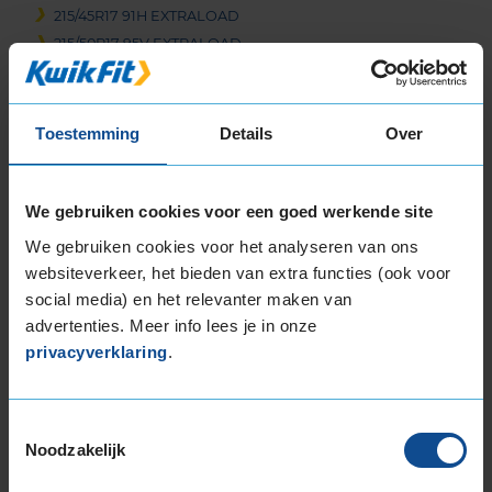
215/45R17 91H EXTRALOAD
215/50R17 95V EXTRALOAD
215/55R17 94H
215/55R17 98V EXTRALOAD
215/65R17 99H
Toestemming
Details
Over
225/45R17 91H
225/45R17 91H RUNFLAT
We gebruiken cookies voor een goed werkende site
225/45R17 91H RUNFLAT
225/45R17 94H EXTRALOAD
We gebruiken cookies voor het analyseren van ons
225/45R17 94V EXTRALOAD
websiteverkeer, het bieden van extra functies (ook voor
225/50R17 94H
social media) en het relevanter maken van
225/50R17 94H RUNFLAT
advertenties. Meer info lees je in onze
225/50R17 98H EXTRALOAD
privacyverklaring
.
225/50R17 98H EXTRALOAD
225/50R17 98H EXTRALOAD
Toestemmingsselectie
225/50R17 98H EXTRALOAD RUNFLAT
Noodzakelijk
225/55R17 101V EXTRALOAD
225/55R17 97H