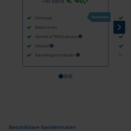
€ 40,-
Per band
Montage
M
Balanceren
B
Ventiel of TPMS service
Ve
Stikstof
St
Bandengarantieplan
B
Item
1
of
3
Beschikbare bandenmaten