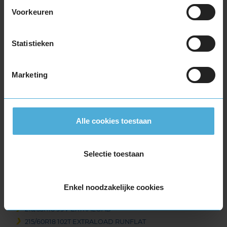
Voorkeuren
225/55R17 97H
225/55R17 97H RUNFLAT
225/55R17 97H RUNFLAT
Statistieken
225/60R17 99H
225/60R17 99H
Marketing
235/45R17 97V EXTRALOAD
235/55R17 103V EXTRALOAD
235/55R17 99H
245/45R17 99V EXTRALOAD
Alle cookies toestaan
255/40R17 98V EXTRALOAD
18-inch banden
Selectie toestaan
205/40R18 86V EXTRALOAD RUNFLAT
215/40R18 89V EXTRALOAD
215/50R18 92V
Enkel noodzakelijke cookies
215/55R18 95H
215/55R18 99V EXTRALOAD
215/60R18 102T EXTRALOAD RUNFLAT