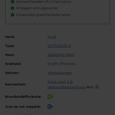
Achteraf betalen of in 3 termijnen
30 dagen omruilgarantie
3 maanden gratis herbalanceren
Merk:
Pirelli
Type:
SOTTOZERO 3
Maat:
265/45 R20 108W
Snelheid:
W (t/m 270 km/u)
Seizoen:
Winterbanden
Extra Load
,
E B
,
Kenmerken:
Velgrandbescherming
,
,
Brandstofefficiëntie:
B
Grip op nat wegdek:
C