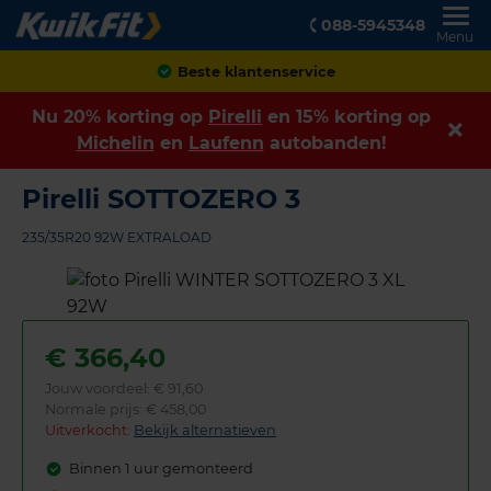
088-5945348
Menu
Achteraf betalen
Nu 20% korting op
Pirelli
en 15% korting op
Michelin
en
Laufenn
autobanden!
Pirelli SOTTOZERO 3
235/35R20 92W EXTRALOAD
€
366,40
Jouw voordeel:
€ 91,60
Normale prijs: € 458,00
Uitverkocht:
Bekijk alternatieven
Binnen 1 uur gemonteerd