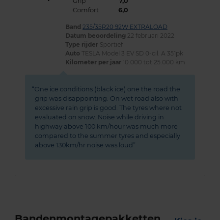
Grip
7,0
Comfort
6,0
Band
235/35R20 92W EXTRALOAD
Datum beoordeling
22 februari 2022
Type rijder
Sportief
Auto
TESLA Model 3 EV SD 0-cil. A 351pk
Kilometer per jaar
10.000 tot 25.000 km
One ice conditions (black ice) one the road the
grip was disappointing. On wet road also with
excessive rain grip is good. The tyres where not
evaluated on snow. Noise while driving in
highway above 100 km/hour was much more
compared to the summer tyres and especially
above 130km/hr noise was loud
Bandenmontagepakketten