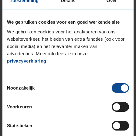
Toestemming
Details
Over
17-inch banden
205/40R17 84H EXTRALOAD
205/45R17 88V EXTRALOAD
We gebruiken cookies voor een goed werkende site
205/45R17 88V EXTRALOAD RUNFLAT
We gebruiken cookies voor het analyseren van ons
205/50R17 93H EXTRALOAD
websiteverkeer, het bieden van extra functies (ook voor
205/55R17 91H
social media) en het relevanter maken van
205/55R17 95H EXTRALOAD
advertenties. Meer info lees je in onze
205/60R17 93H
privacyverklaring
.
215/45R17 91H EXTRALOAD
215/50R17 95V EXTRALOAD
Toestemmingsselectie
215/55R17 94H
Noodzakelijk
215/55R17 98V EXTRALOAD
215/65R17 99H
225/45R17 91H
Voorkeuren
225/45R17 91H RUNFLAT
225/45R17 91H RUNFLAT
Statistieken
225/45R17 94H EXTRALOAD