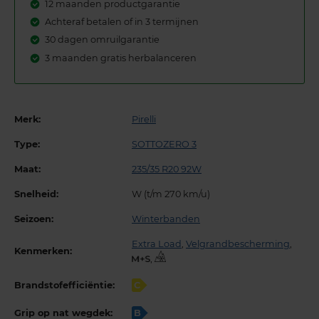
12 maanden productgarantie
Achteraf betalen of in 3 termijnen
30 dagen omruilgarantie
3 maanden gratis herbalanceren
Merk:
Pirelli
Type:
SOTTOZERO 3
Maat:
235/35 R20 92W
Snelheid:
W (t/m 270 km/u)
Seizoen:
Winterbanden
Extra Load
,
Velgrandbescherming
,
Kenmerken:
,
Brandstofefficiëntie:
C
Grip op nat wegdek:
B