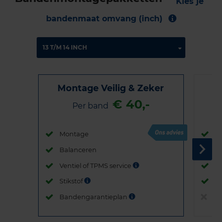
Kies je
bandenmaat omvang (inch)
Montage Veilig & Zeker
€ 40,-
Per band
Montage
M
Balanceren
B
Ventiel of TPMS service
Ve
Stikstof
St
Bandengarantieplan
B