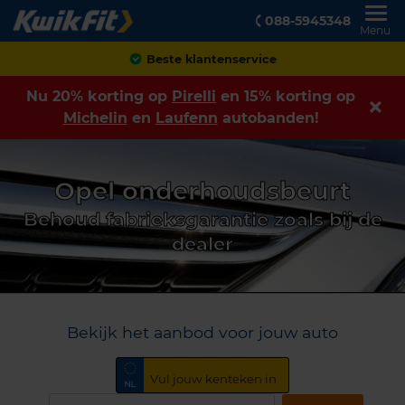
088-5945348
Menu
Achteraf betalen
Nu 20% korting op
Pirelli
en 15% korting op
Michelin
en
Laufenn
autobanden!
Opel onderhoudsbeurt
Behoud fabrieksgarantie zoals bij de
dealer
Bekijk het aanbod voor jouw auto