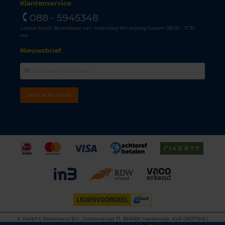
Klantenservice
088 - 5945348
Lokaal tarief. Bereikbaar van maandag t/m vrijdag tussen 08.00 - 17.30
uur.
Nieuwsbrief
INSCHRIJVEN
©
KwikFit Nederland B.V., Daltonstraat 17, 3846BX Harderwijk, KvK 08017845 |