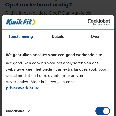
Opel onderhoud nodig?
Rijd je in een oudere Opel? Dan kun je als
vuistregel aanhouden: om het jaar of om de 15.000
kilometer is het tijd voor een onderhoudsbeurt.
Rijd je in een nieuwe Opel? Dan verschijnt er
Toestemming
Details
Over
meestal een melding in je dashboard als het tijd is
voor onderhoud.
We gebruiken cookies voor een goed werkende site
We gebruiken cookies voor het analyseren van ons
websiteverkeer, het bieden van extra functies (ook voor
De KwikFit merkbeurt
social media) en het relevanter maken van
advertenties. Meer info lees je in onze
privacyverklaring
.
Toestemmingsselectie
Noodzakelijk