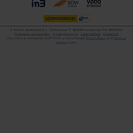
©
KwikFit Nederland B.V., Daltonstraat 17, 3846BX Harderwijk, KvK 08017845 |
Algemene voorwaarden
•
Privacyverklaring
•
Cookiebeleid
•
Disclaimer
This site is protected by reCAPTCHA and the Google
Privacy Policy
and
Terms of
Service
apply.