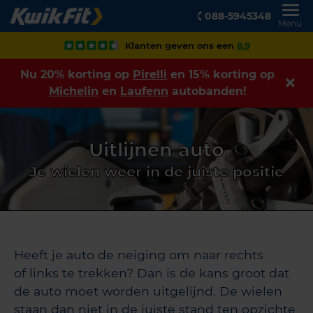
088-5945348
Menu
Klanten geven ons een
8,9
Nu 20% korting op
Pirelli
en 15% korting op
Michelin
en
Laufenn
autobanden!
Uitlijnen auto
Je wielen weer in de juiste positie
Heeft je auto de neiging om naar rechts
of links te trekken? Dan is de kans groot dat
de auto moet worden uitgelijnd. De wielen
staan dan niet in de juiste stand ten opzichte