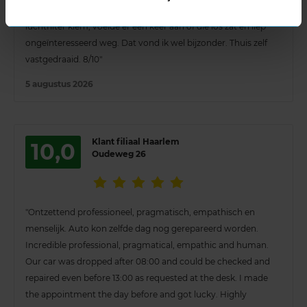
andere jongere monteur (tattoo, baard), keek, zag een losse
luchtfilter klem, voelde er een keer aan of die los zat en liep
ongeïnteresseerd weg. Dat vond ik wel bijzonder. Thuis zelf
vastgedraaid. 8/10"
5 augustus 2026
Klant filiaal Haarlem
10,0
Oudeweg 26
"Ontzettend professioneel, pragmatisch, empathisch en
menselijk. Auto kon zelfde dag nog gerepareerd worden.
Incredible professional, pragmatical, empathic and human.
Our car was dropped after 08:00 and could be checked and
repaired even before 13:00 as requested at the desk. I made
the appointment the day before and got lucky. Highly