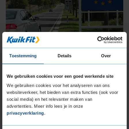
Toestemming
Details
Over
Verschil tussen uitlijnen en
We gebruiken cookies voor een goed werkende site
balanceren
We gebruiken cookies voor het analyseren van ons
websiteverkeer, het bieden van extra functies (ook voor
Uitlijnen en balanceren worden nogal eens door
social media) en het relevanter maken van
elkaar gehaald. Bij het uitlijnen van de auto wordt
advertenties. Meer info lees je in onze
de stand van de wielen weer tot de juiste positie
privacyverklaring
.
bijgesteld, voor een optimale wegligging. Bij het
balanceren van banden
wordt gezorgd dat het
wiel weer zonder trillingen kan rollen bij bepaalde