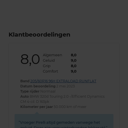
Klantbeoordelingen
8,0
Algemeen
8,0
Geluid
9,0
Grip
8,0
Comfort
9,0
Band
205/60R16 96H EXTRALOAD RUNFLAT
Datum beoordeling
2 mei 2023
Type rijder
Normaal
Auto
BMW 320d Touring 2.0 -/Efficient Dynamics
CM 4-cil. D 163pk
Kilometer per jaar
50.000 km of meer
Vroeger Pirelli altijd gemeden vanwege het
geluid. Deze zijn voor winterbanden lekker stil.