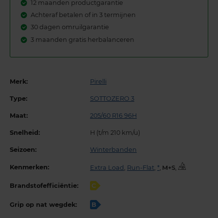
12 maanden productgarantie
Achteraf betalen of in 3 termijnen
30 dagen omruilgarantie
3 maanden gratis herbalanceren
Merk:
Pirelli
Type:
SOTTOZERO 3
Maat:
205/60 R16 96H
Snelheid:
H (t/m 210 km/u)
Seizoen:
Winterbanden
Kenmerken:
Extra Load
,
Run-Flat
,
*
,
,
Brandstofefficiëntie:
C
Grip op nat wegdek:
B