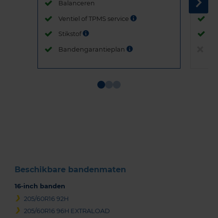
Balanceren
B
Ventiel of TPMS service
Ve
Stikstof
St
Bandengarantieplan
B
Item
1
of
3
Beschikbare bandenmaten
16-inch banden
205/60R16 92H
205/60R16 96H EXTRALOAD