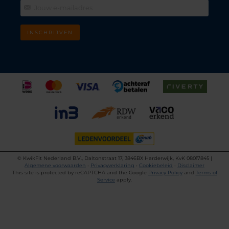
INSCHRIJVEN
©
KwikFit Nederland B.V., Daltonstraat 17, 3846BX Harderwijk, KvK 08017845 |
Algemene voorwaarden
•
Privacyverklaring
•
Cookiebeleid
•
Disclaimer
This site is protected by reCAPTCHA and the Google
Privacy Policy
and
Terms of
Service
apply.