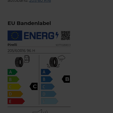
autoband:
205 60 R16
EU Bandenlabel
Pirelli
SOTTOZERO 3
205/60R16 96 H
B
C