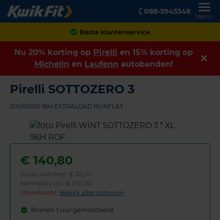
088-5945348
Menu
Achteraf betalen
Nu 20% korting op
Pirelli
en 15% korting op
Michelin
en
Laufenn
autobanden!
Pirelli SOTTOZERO 3
205/60R16 96H EXTRALOAD RUNFLAT
€
140,80
Jouw voordeel:
€ 35,20
Normale prijs: € 176,00
Uitverkocht:
Bekijk alternatieven
Binnen 1 uur gemonteerd