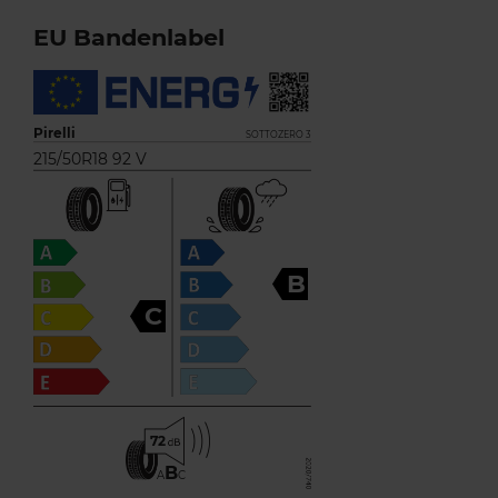
EU Bandenlabel
Pirelli
SOTTOZERO 3
215/50R18 92 V
B
C
72
B
A
C