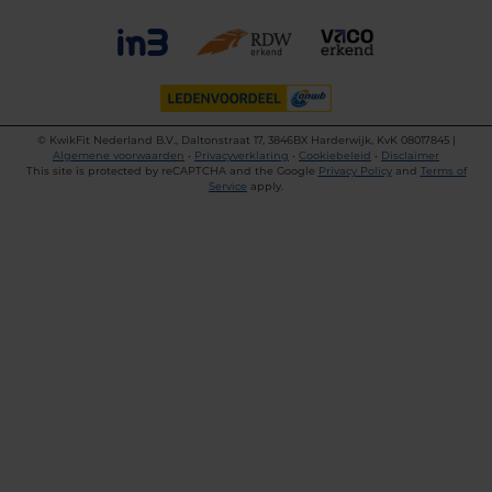
©
KwikFit Nederland B.V., Daltonstraat 17, 3846BX Harderwijk, KvK 08017845 |
Algemene voorwaarden
•
Privacyverklaring
•
Cookiebeleid
•
Disclaimer
This site is protected by reCAPTCHA and the Google
Privacy Policy
and
Terms of
Service
apply.