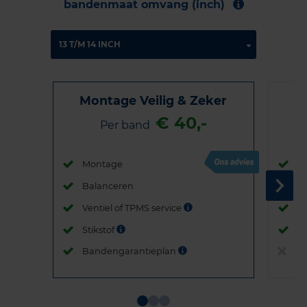
bandenmaat omvang (inch)
Montage Veilig & Zeker
€ 40,-
Per band
Montage
M
Balanceren
B
Ventiel of TPMS service
Ve
Stikstof
St
Bandengarantieplan
B