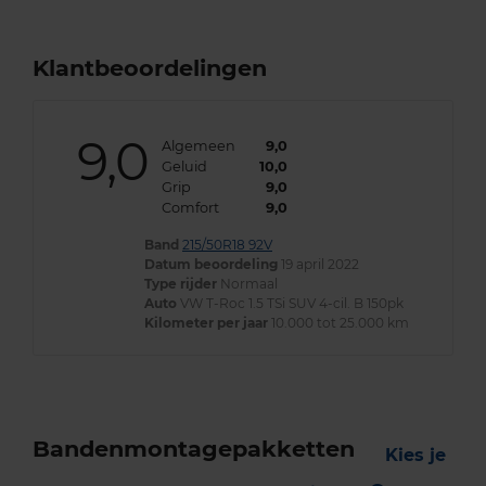
Klantbeoordelingen
9,0
Algemeen
9,0
Geluid
10,0
Grip
9,0
Comfort
9,0
Band
215/50R18 92V
Datum beoordeling
19 april 2022
Type rijder
Normaal
Auto
VW T-Roc 1.5 TSi SUV 4-cil. B 150pk
Kilometer per jaar
10.000 tot 25.000 km
Bandenmontagepakketten
Kies je