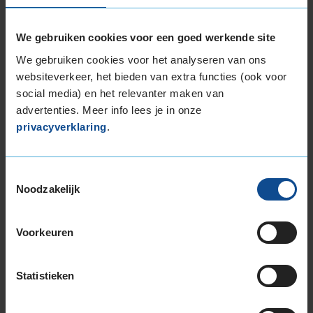
225/50R17 94H RUNFLAT
225/50R17 98H EXTRALOAD
We gebruiken cookies voor een goed werkende site
225/50R17 98H EXTRALOAD
We gebruiken cookies voor het analyseren van ons
225/50R17 98H EXTRALOAD
websiteverkeer, het bieden van extra functies (ook voor
225/50R17 98H EXTRALOAD RUNFLAT
social media) en het relevanter maken van
225/55R17 101V EXTRALOAD
advertenties. Meer info lees je in onze
225/55R17 97H
privacyverklaring
.
225/55R17 97H
225/55R17 97H RUNFLAT
Toestemmingsselectie
225/55R17 97H RUNFLAT
Noodzakelijk
225/60R17 99H
225/60R17 99H
235/45R17 97V EXTRALOAD
Voorkeuren
235/55R17 103V EXTRALOAD
235/55R17 99H
Statistieken
245/45R17 99V EXTRALOAD
255/40R17 98V EXTRALOAD