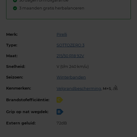
30 dagen omruilgarantie
3 maanden gratis herbalanceren
Merk:
Pirelli
Type:
SOTTOZERO 3
Maat:
215/50 R18 92V
Snelheid:
V (t/m 240 km/u)
Seizoen:
Winterbanden
Kenmerken:
Velgrandbescherming
,
,
Brandstofefficiëntie:
C
Grip op nat wegdek:
B
Extern geluid:
72dB