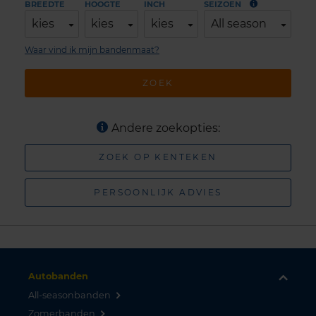
BREEDTE
HOOGTE
INCH
SEIZOEN
kies
kies
kies
All season
Waar vind ik mijn bandenmaat?
ZOEK
Andere zoekopties:
ZOEK OP KENTEKEN
PERSOONLIJK ADVIES
Autobanden
All-seasonbanden
Zomerbanden