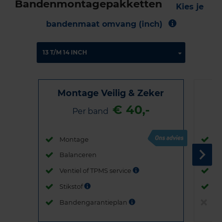
Bandenmontagepakketten
Kies je
bandenmaat omvang (inch)
Montage Veilig & Zeker
€ 40,-
Per band
Montage
M
Balanceren
B
Ventiel of TPMS service
Ve
Stikstof
St
Bandengarantieplan
B