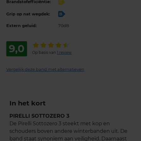
Brandstofefficiëntie:
C
Grip op nat wegdek:
B
Extern geluid:
70dB
9,0
Op basis van
1 review
Vergelijk deze band met alternatieven
In het kort
PIRELLI SOTTOZERO 3
De Pirelli Sottozero 3 steekt met kop en
schouders boven andere winterbanden uit. De
band staat synoniem aan veiligheid. Daarnaast