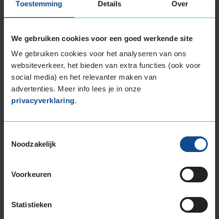
Toestemming
Details
Over
17-inch banden
205/40R17 84H EXTRALOAD
We gebruiken cookies voor een goed werkende site
205/45R17 88V EXTRALOAD
205/45R17 88V EXTRALOAD RUNFLAT
We gebruiken cookies voor het analyseren van ons
205/50R17 93H EXTRALOAD
websiteverkeer, het bieden van extra functies (ook voor
social media) en het relevanter maken van
205/55R17 91H
advertenties. Meer info lees je in onze
205/55R17 95H EXTRALOAD
privacyverklaring
.
205/60R17 93H
215/45R17 91H EXTRALOAD
215/50R17 95V EXTRALOAD
Toestemmingsselectie
215/55R17 94H
Noodzakelijk
215/55R17 98V EXTRALOAD
215/65R17 99H
Voorkeuren
225/45R17 91H
225/45R17 91H RUNFLAT
225/45R17 91H RUNFLAT
Statistieken
225/45R17 94H EXTRALOAD