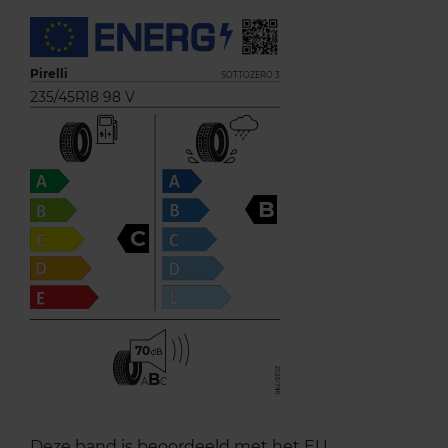
Pirelli
SOTTOZERO 3
235/45R18 98 V
B
C
70
B
A
C
Deze band is beoordeeld met het EU