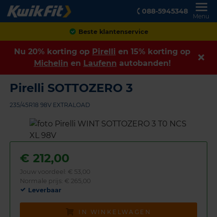
088-5945348
Menu
Achteraf betalen
Nu 20% korting op
Pirelli
en 15% korting op
Michelin
en
Laufenn
autobanden!
Pirelli SOTTOZERO 3
235/45R18 98V EXTRALOAD
€
212,00
Jouw voordeel:
€ 53,00
Normale prijs: € 265,00
Leverbaar
IN WINKELWAGEN