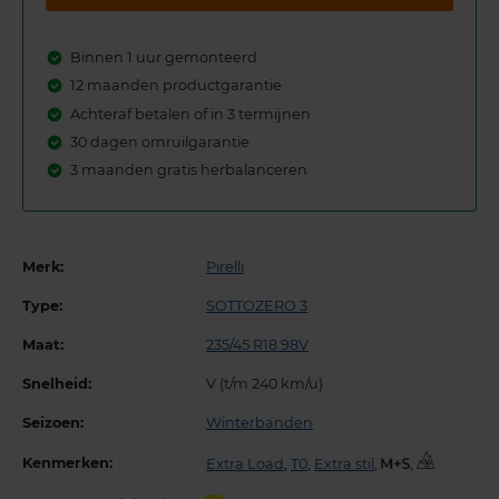
Binnen 1 uur gemonteerd
12 maanden productgarantie
Achteraf betalen of in 3 termijnen
30 dagen omruilgarantie
3 maanden gratis herbalanceren
Merk:
Pirelli
Type:
SOTTOZERO 3
Maat:
235/45 R18 98V
Snelheid:
V (t/m 240 km/u)
Seizoen:
Winterbanden
Kenmerken:
Extra Load
,
T0
,
Extra stil
,
,