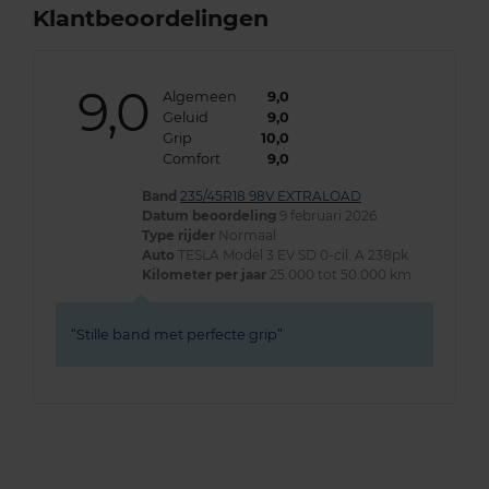
Klantbeoordelingen
9,0
Algemeen
9,0
Geluid
9,0
Grip
10,0
Comfort
9,0
Band
235/45R18 98V EXTRALOAD
Datum beoordeling
9 februari 2026
Type rijder
Normaal
Auto
TESLA Model 3 EV SD 0-cil. A 238pk
Kilometer per jaar
25.000 tot 50.000 km
Stille band met perfecte grip