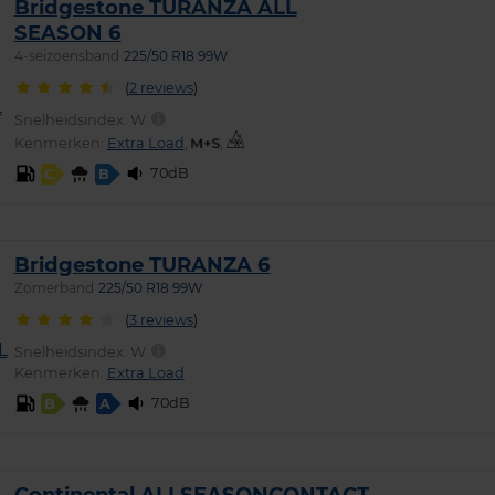
Bridgestone TURANZA ALL
SEASON 6
4-seizoensband
225/50 R18 99W
(
2 reviews
)
Snelheidsindex:
W
Kenmerken:
Extra Load
,
,
70dB
C
B
Bridgestone TURANZA 6
Zomerband
225/50 R18 99W
(
3 reviews
)
Snelheidsindex:
W
Kenmerken:
Extra Load
70dB
B
A
Continental ALLSEASONCONTACT