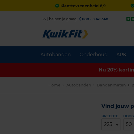
Klanttevredenheid 8,9
Wij helpen je graag.
088 - 5945348
Autobanden
Onderhoud
APK
Nu 20% korti
Home
Autobanden
Bandenmaten
2
Vind jouw p
BREEDTE
HOOG
225
50