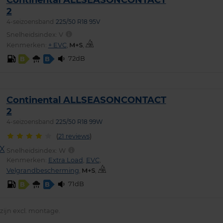
2
4-seizoensband
225/50 R18 95V
Snelheidsindex:
V
Kenmerken:
+ EVC
,
,
72dB
B
B
Continental ALLSEASONCONTACT
2
4-seizoensband
225/50 R18 99W
(
21 reviews
)
Snelheidsindex:
W
Kenmerken:
Extra Load
,
EVC
,
Velgrandbescherming
,
,
71dB
B
B
ijn excl. montage.