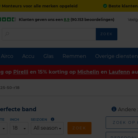
Monteurs voor alle merken opgeleid
Beste klanten
Klanten geven ons een
8,9
(90.153 beoordelingen)
Veelg
ZOEK
Airco
Accu
Glas
Remmen
Overige diensten
ng op
Pirelli
en 15% korting op
Michelin
en
Laufenn
au
25-50-r18
erfecte band
Andere 
TE
INCH
SEIZOEN
ZOEK OP
18
All season
ZOEK
PERSOONL