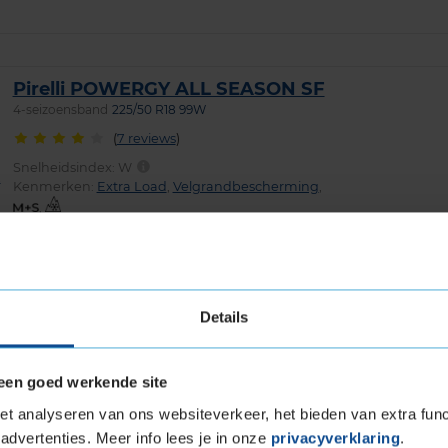
Pirelli POWERGY ALL SEASON SF
4-seizoensband
225/50 R18 99W
(
7 reviews
)
Snelheidsindex:
W
Kenmerken:
Extra Load
,
Velgrandbescherming
,
,
69dB
C
B
Bridgestone POTENZA SPORT
Details
EVO
Zomerband
225/50 R18 99Y
een goed werkende site
Snelheidsindex:
Y
Kenmerken:
Extra Load
t analyseren van ons websiteverkeer, het bieden van extra func
72dB
C
A
advertenties. Meer info lees je in onze
privacyverklaring
.