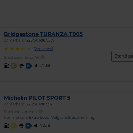
Bridgestone TURANZA T005
Zomerband
225/50 R18 95W
(
2 reviews
)
Standaa
Snelheidsindex:
W
71dB
B
A
Michelin PILOT SPORT 5
Zomerband
225/50 R18 99Y
Snelheidsindex:
Y
Kenmerken:
Extra Load
,
Velgrandbescherming
72dB
C
A