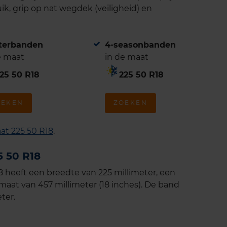
ik, grip op nat wegdek (veiligheid) en
terbanden
4-seasonbanden
e maat
in de maat
25 50 R18
225 50 R18
OEKEN
ZOEKEN
at 225 50 R18
.
 50 R18
heeft een breedte van 225 millimeter, een
maat van 457 millimeter (18 inches). De band
ter.