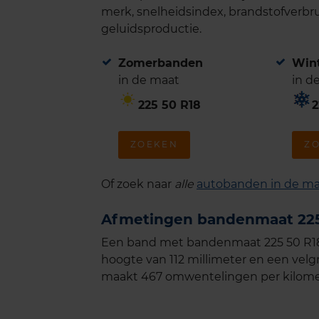
merk, snelheidsindex, brandstofverbru
geluidsproductie.
Zomerbanden
Win
in de maat
in d
225 50 R18
2
ZOEKEN
Z
Of zoek naar
alle
autobanden in de ma
Afmetingen bandenmaat 225
Een band met bandenmaat 225 50 R18 
hoogte van 112 millimeter en een velg
maakt 467 omwentelingen per kilome