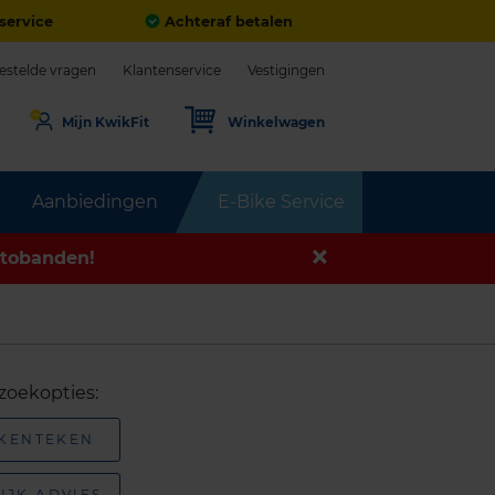
service
Achteraf betalen
estelde vragen
Klantenservice
Vestigingen
Mijn KwikFit
Winkelwagen
Aanbiedingen
E-Bike Service
tobanden!
zoekopties:
 KENTEKEN
IJK ADVIES