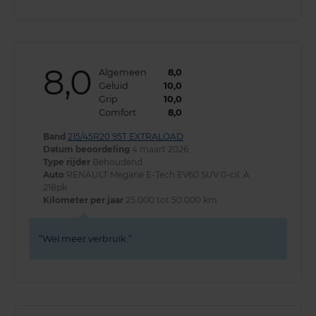
8,0
Algemeen
8,0
Geluid
10,0
Grip
10,0
Comfort
8,0
Band
215/45R20 95T EXTRALOAD
Datum beoordeling
4 maart 2026
Type rijder
Behoudend
Auto
RENAULT Megane E-Tech EV60 SUV 0-cil. A
218pk
Kilometer per jaar
25.000 tot 50.000 km
Wel meer verbruik.