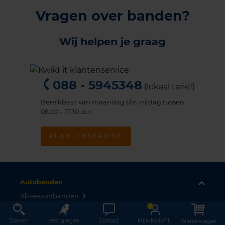
Vragen over banden?
Wij helpen je graag
088 - 5945348
(lokaal tarief)
Bereikbaar van maandag t/m vrijdag tussen
08.00 - 17.30 uur.
KLANTENSERVICE
Autobanden
All-seasonbanden
Zomerbanden
Zoeken
Vestigingen
Contact
Mijn KwikFit
Winkelwagen
Winterbanden