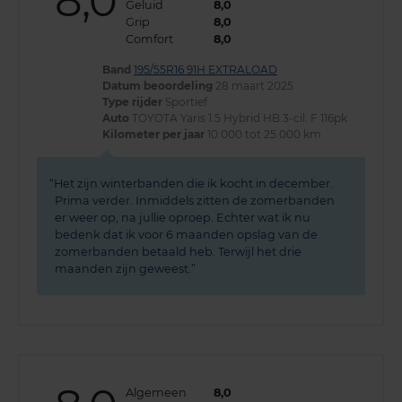
8,0
Geluid
8,0
Grip
8,0
Comfort
8,0
Band
195/55R16 91H EXTRALOAD
Datum beoordeling
28 maart 2025
Type rijder
Sportief
Auto
TOYOTA Yaris 1.5 Hybrid HB 3-cil. F 116pk
Kilometer per jaar
10.000 tot 25.000 km
Het zijn winterbanden die ik kocht in december.
Prima verder. Inmiddels zitten de zomerbanden
er weer op, na jullie oproep. Echter wat ik nu
bedenk dat ik voor 6 maanden opslag van de
zomerbanden betaald heb. Terwijl het drie
maanden zijn geweest.
Algemeen
8,0