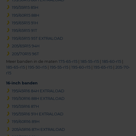
195/55R15 85H
195/60R15 88H
195/65R15 91H
195/65R15 91T
195/65R15 95T EXTRALOAD
205/65R15 94H
205/70R15 96T
Meer banden in de maten
175-65-r15
|
185-55-r15
|
185-60-r15
|
185-65-r15
|
195-50-r15
|
195-55-r15
|
195-60-r15
|
195-65-r15
|
205-70-
r15
16-inch banden
195/45R16 84H EXTRALOAD
195/50R16 88H EXTRALOAD
195/55R16 87H
195/55R16 91H EXTRALOAD
195/60R16 89H
205/45R16 87H EXTRALOAD