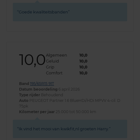
Goede kwaliteitsbanden
10,0
Algemeen
10,0
Geluid
10,0
Grip
10,0
Comfort
10,0
Band
195/65R15 91T
Datum beoordeling
6 april 2026
Type rijder
Behoudend
Auto
PEUGEOT Partner 1.6 BlueHDi/HDi MPVV 4-cil. D
75pk
Kilometer per jaar
25.000 tot 50.000 km
Ik vind het mooi van kwikfit,nl groeten Harry.