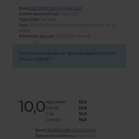
Band
235/50R19 103V EXTRALOAD
Datum beoordeling
5 mei 2025
Type rijder
Sportief
Auto
VOLVO XC40 1.5 T5 Plug-In Hybrid SUV 3-cil. Q
262pk
Kilometer per jaar
50.000 km of meer
Prima winterbanden en goed geregeld door het
filiaal in Sittard.?
10,0
Algemeen
10,0
Geluid
10,0
Grip
10,0
Comfort
10,0
Band
195/55R16 91H EXTRALOAD
Datum beoordeling
18 april 2025