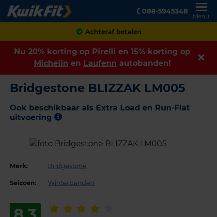
088-5945348
Menu
Achteraf betalen
Nu 20% korting op
Pirelli
en 15% korting op
Michelin
en
Laufenn
autobanden!
Bridgestone BLIZZAK LM005
Ook beschikbaar als Extra Load en Run-Flat
uitvoering
Merk:
Bridgestone
Seizoen:
Winterbanden
8,3