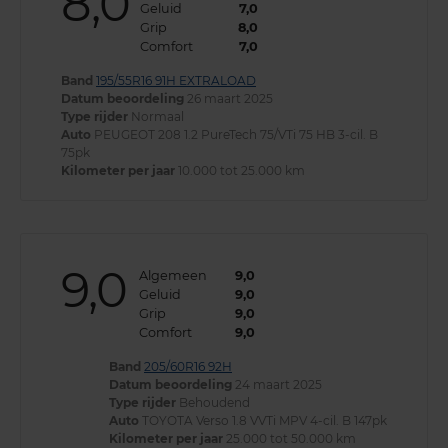
8,0
Geluid
7,0
Grip
8,0
Comfort
7,0
Band
195/55R16 91H EXTRALOAD
Datum beoordeling
26 maart 2025
Type rijder
Normaal
Auto
PEUGEOT 208 1.2 PureTech 75/VTi 75 HB 3-cil. B
75pk
Kilometer per jaar
10.000 tot 25.000 km
9,0
Algemeen
9,0
Geluid
9,0
Grip
9,0
Comfort
9,0
Band
205/60R16 92H
Datum beoordeling
24 maart 2025
Type rijder
Behoudend
Auto
TOYOTA Verso 1.8 VVTi MPV 4-cil. B 147pk
Kilometer per jaar
25.000 tot 50.000 km