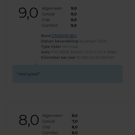
9,0
Algemeen
9,0
Geluid
9,0
Grip
9,0
Comfort
9,0
Band
215/65R16 98H
Datum beoordeling
26 januari 2026
Type rijder
Normaal
Auto
FIAT 600E Electric SUV 0-cil. A 156pk
Kilometer per jaar
10.000 tot 25.000 km
Heel goed!
8,0
Algemeen
8,0
Geluid
7,0
Grip
8,0
Comfort
8,0