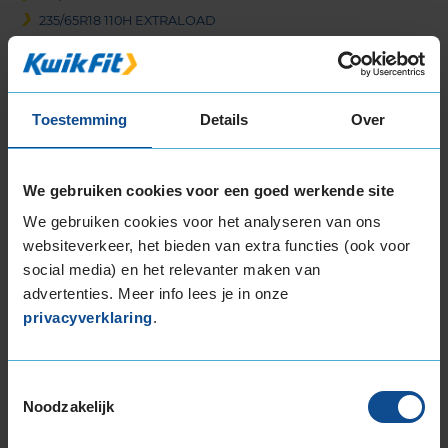
235/65R18 110H EXTRALOAD
245/40R18 97V EXTRALOAD
245/40R18 97W EXTRALOAD
245/45R18 100V EXTRALOAD
Toestemming
Details
Over
245/50R18 104V EXTRALOAD
255/35R18 94V EXTRALOAD
255/40R18 99V EXTRALOAD
We gebruiken cookies voor een goed werkende site
255/45R18 103V EXTRALOAD
We gebruiken cookies voor het analyseren van ons
255/55R18 109V EXTRALOAD
websiteverkeer, het bieden van extra functies (ook voor
255/60R18 112V EXTRALOAD
social media) en het relevanter maken van
265/35R18 97V EXTRALOAD
advertenties. Meer info lees je in onze
265/60R18 114H EXTRALOAD
privacyverklaring
.
275/40R18 103V EXTRALOAD
Meer banden in de maten
225-40-r18
|
225-45-r18
|
225-50-r18
|
235-40-r18
|
235-45-r18
Toestemmingsselectie
19-inch banden
Noodzakelijk
205/50R19 94V EXTRALOAD