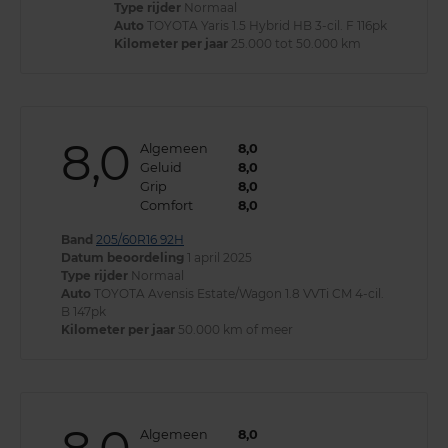
Type rijder
Normaal
Auto
TOYOTA Yaris 1.5 Hybrid HB 3-cil. F 116pk
Kilometer per jaar
25.000 tot 50.000 km
8,0
Algemeen
8,0
Geluid
8,0
Grip
8,0
Comfort
8,0
Band
205/60R16 92H
Datum beoordeling
1 april 2025
Type rijder
Normaal
Auto
TOYOTA Avensis Estate/Wagon 1.8 VVTi CM 4-cil.
B 147pk
Kilometer per jaar
50.000 km of meer
Algemeen
8,0