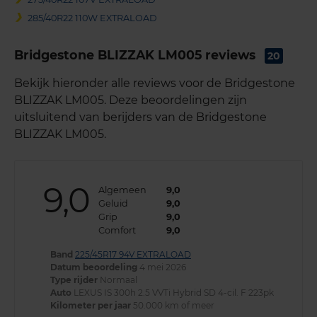
285/40R22 110W EXTRALOAD
Bridgestone BLIZZAK LM005 reviews
20
Bekijk hieronder alle reviews voor de Bridgestone
BLIZZAK LM005. Deze beoordelingen zijn
uitsluitend van berijders van de Bridgestone
BLIZZAK LM005.
9,0
Algemeen
9,0
Geluid
9,0
Grip
9,0
Comfort
9,0
Band
225/45R17 94V EXTRALOAD
Datum beoordeling
4 mei 2026
Type rijder
Normaal
Auto
LEXUS IS 300h 2.5 VVTi Hybrid SD 4-cil. F 223pk
Kilometer per jaar
50.000 km of meer