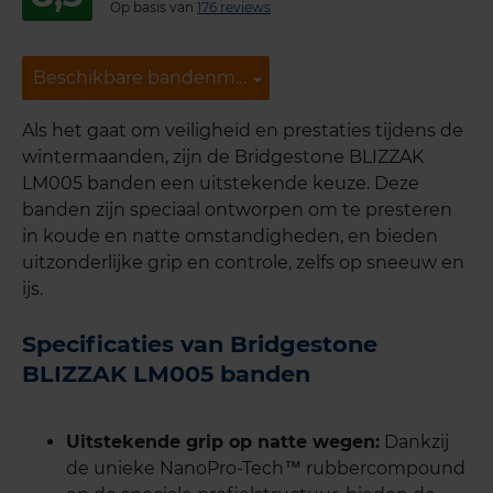
Op basis van
176 reviews
Beschikbare bandenmaten
Beschikbare bandenmaten
Als het gaat om veiligheid en prestaties tijdens de
wintermaanden, zijn de Bridgestone BLIZZAK
LM005 banden een uitstekende keuze. Deze
banden zijn speciaal ontworpen om te presteren
in koude en natte omstandigheden, en bieden
uitzonderlijke grip en controle, zelfs op sneeuw en
ijs.
Specificaties van Bridgestone
BLIZZAK LM005 banden
Uitstekende grip op natte wegen:
Dankzij
de unieke NanoPro-Tech™ rubbercompound