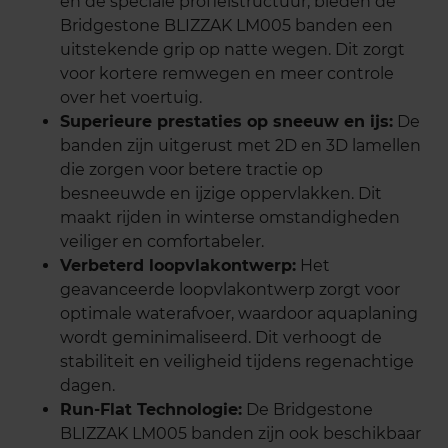
en de speciale profielstructuur, bieden de
Bridgestone BLIZZAK LM005 banden een
uitstekende grip op natte wegen. Dit zorgt
voor kortere remwegen en meer controle
over het voertuig.
Superieure prestaties op sneeuw en ijs:
De
banden zijn uitgerust met 2D en 3D lamellen
die zorgen voor betere tractie op
besneeuwde en ijzige oppervlakken. Dit
maakt rijden in winterse omstandigheden
veiliger en comfortabeler.
Verbeterd loopvlakontwerp:
Het
geavanceerde loopvlakontwerp zorgt voor
optimale waterafvoer, waardoor aquaplaning
wordt geminimaliseerd. Dit verhoogt de
stabiliteit en veiligheid tijdens regenachtige
dagen.
Run-Flat Technologie:
De Bridgestone
BLIZZAK LM005 banden zijn ook beschikbaar