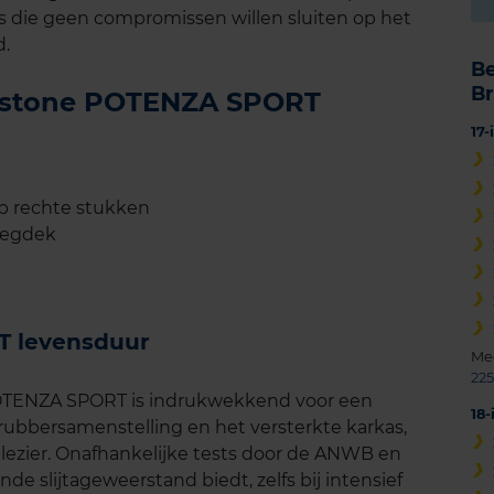
s die geen compromissen willen sluiten op het
d.
B
B
gestone POTENZA SPORT
17
op rechte stukken
wegdek
T levensduur
Me
225
OTENZA SPORT is indrukwekkend voor een
18
rubbersamenstelling en het versterkte karkas,
plezier. Onafhankelijke tests door de ANWB en
e slijtageweerstand biedt, zelfs bij intensief