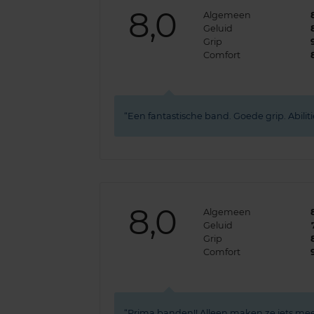
8,0
Algemeen
Geluid
Grip
Comfort
Een fantastische band. Goede grip. Abilit
8,0
Algemeen
Geluid
Grip
Comfort
Prima banden!! Alleen maken ze iets mee