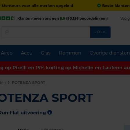
Monteurs voor alle merken opgeleid
Beste klanten
Klanten geven ons een
8,9
(90.156 beoordelingen)
Veelg
ZOEK
Airco
Accu
Glas
Remmen
Overige diensten
ng op
Pirelli
en 15% korting op
Michelin
en
Laufenn
au
den
POTENZA SPORT
POTENZA SPORT
Run-Flat uitvoering