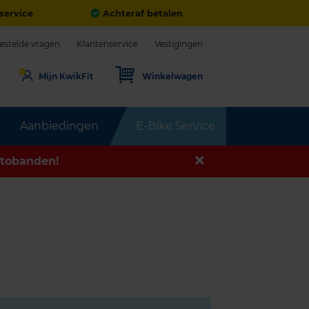
service
Achteraf betalen
estelde vragen
Klantenservice
Vestigingen
Mijn KwikFit
Winkelwagen
Aanbiedingen
E-Bike Service
tobanden!