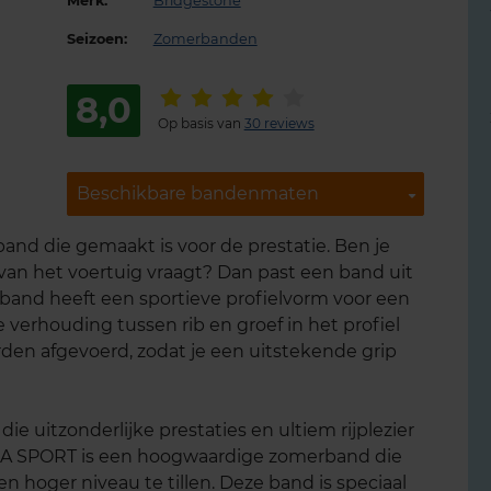
Merk:
Bridgestone
Seizoen:
Zomerbanden
8,0
Op basis van
30 reviews
Beschikbare bandenmaten
Beschikbare bandenmaten
and die gemaakt is voor de prestatie. Ben je
 van het voertuig vraagt? Dan past een band uit
band heeft een sportieve profielvorm voor een
e verhouding tussen rib en groef in het profiel
rden afgevoerd, zodat je een uitstekende grip
ie uitzonderlijke prestaties en ultiem rijplezier
A SPORT is een hoogwaardige zomerband die
n hoger niveau te tillen. Deze band is speciaal