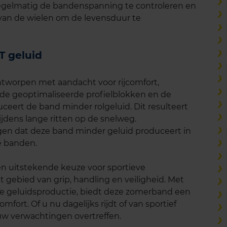
 regelmatig de bandenspanning te controleren en
g van de wielen om de levensduur te
 geluid
worpen met aandacht voor rijcomfort,
 de geoptimaliseerde profielblokken en de
ceert de band minder rolgeluid. Dit resulteert
s tijdens lange ritten op de snelweg.
gen dat deze band minder geluid produceert in
e banden.
 uitstekende keuze voor sportieve
t gebied van grip, handling en veiligheid. Met
de geluidsproductie, biedt deze zomerband een
mfort. Of u nu dagelijks rijdt of van sportief
uw verwachtingen overtreffen.