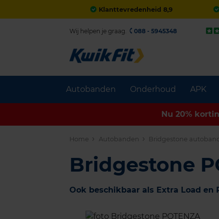
Klanttevredenheid 8,9
Wij helpen je graag.
088 - 5945348
Autobanden
Onderhoud
APK
Nu 20% korti
Home
Autobanden
Bridgestone autoban
Bridgestone 
Ook beschikbaar als Extra Load en 