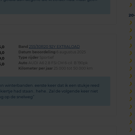
20
Band
255/30R20 92Y EXTRALOAD
5,0
Datum beoordeling
6 augustus 2025
1,0
Type rijder
Sportief
9,0
Auto
AUDI A6 2.8 FSi CM 6-cil. B 190pk
3,0
Kilometer per jaar
25.000 tot 50.000 km
n winterbanden. eerste keer dat ik een stukje reed
kiertje had staan.. hehe.. Zal de volgende keer niet
ling op de snelweg