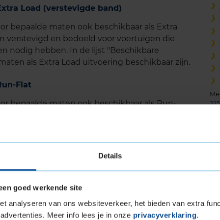
tra Load (verstevigde band)
r bepaalde maten ook beschikbaar als Extra
jn verstevigd en bedoeld voor voertuigen die
nodig hebben. In de lijst "Beschikbare
aten als Extra Load uitvoering beschikbaar zijn.
un-Flat
Me
or bepaalde maten ook beschikbaar als Run-
225
erder rijden bij een lekke band. Deze band kan
19
igen die uitgerust zijn met een bandenspanning
t zijn voor runflatbanden.
Details
PORT kopen bij KwikFit
ouw bandenmaat, koop de Bridgestone POTENZA
een goed werkende site
lijk online je montageafspraak in bij jouw
t analyseren van ons websiteverkeer, het bieden van extra func
advertenties. Meer info lees je in onze
privacyverklaring
.