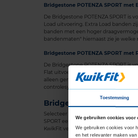
Bridgestone POTENZA SPORT met Ex
De Bridgestone POTENZA SPORT is voo
Load uitvoering. Extra Load banden zi
banden met een hoger draagvermogen 
bandenmaten" hiernaast zie je welke m
Bridgestone POTENZA SPORT met R
De Bridgestone POTENZA SPORT is vo
Flat uitvoering. Met Run-Flat kun je v
alleen gemonteerd worden bij voertu
controlesysteem en velgen die geschik
Toestemming
Bridgestone POTENZA S
Selecteer in de bandenmatenlijst j
We gebruiken cookies voor 
SPORT eenvoudig online en plan ook ge
We gebruiken cookies voor he
KwikFit vestiging.
en het relevanter maken van 