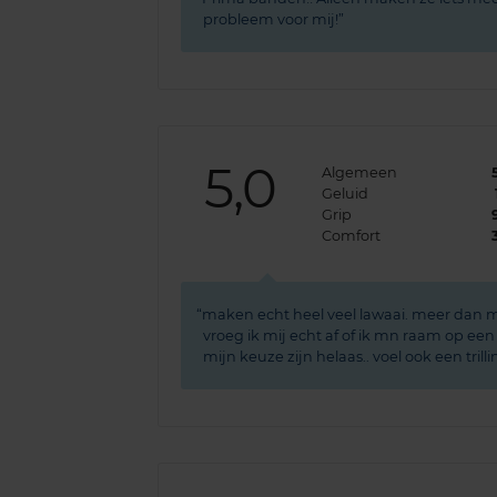
probleem voor mij!
5,0
Algemeen
Geluid
Grip
Comfort
maken echt heel veel lawaai. meer dan m
vroeg ik mij echt af of ik mn raam op een 
mijn keuze zijn helaas.. voel ook een tril