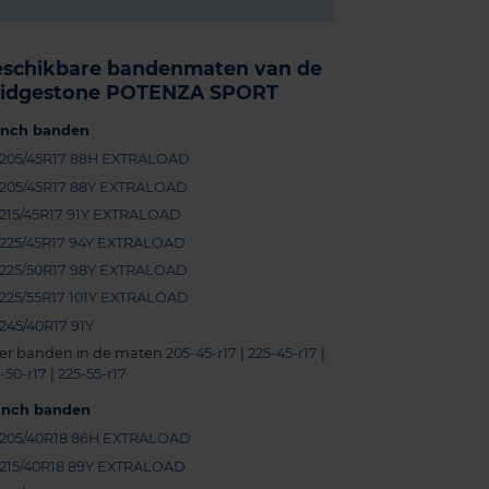
eschikbare bandenmaten van de
ridgestone POTENZA SPORT
-inch banden
205/45R17 88H EXTRALOAD
205/45R17 88Y EXTRALOAD
215/45R17 91Y EXTRALOAD
225/45R17 94Y EXTRALOAD
225/50R17 98Y EXTRALOAD
225/55R17 101Y EXTRALOAD
245/40R17 91Y
er banden in de maten
205-45-r17
|
225-45-r17
|
-50-r17
|
225-55-r17
-inch banden
205/40R18 86H EXTRALOAD
215/40R18 89Y EXTRALOAD