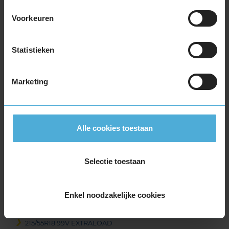
225/55R17 97H
Voorkeuren
225/55R17 97H
225/55R17 97H RUNFLAT
Statistieken
225/55R17 97H RUNFLAT
225/60R17 99H
225/60R17 99H
Marketing
235/45R17 97V EXTRALOAD
235/55R17 103V EXTRALOAD
235/55R17 99H
Alle cookies toestaan
245/45R17 99V EXTRALOAD
255/40R17 98V EXTRALOAD
18-inch banden
Selectie toestaan
205/40R18 86V EXTRALOAD RUNFLAT
215/40R18 89V EXTRALOAD
Enkel noodzakelijke cookies
215/50R18 92V
215/55R18 95H
215/55R18 99V EXTRALOAD