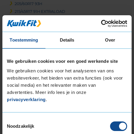
205/60R17 93H
215/45R17 91H EXTRALOAD
215/50R17 95V EXTRALOAD
215/55R17 94H
215/55R17 98V EXTRALOAD
Toestemming
Details
Over
215/65R17 99H
225/45R17 91H
225/45R17 91H RUNFLAT
We gebruiken cookies voor een goed werkende site
225/45R17 91H RUNFLAT
We gebruiken cookies voor het analyseren van ons
225/45R17 94H EXTRALOAD
websiteverkeer, het bieden van extra functies (ook voor
225/45R17 94V EXTRALOAD
social media) en het relevanter maken van
225/50R17 94H
advertenties. Meer info lees je in onze
225/50R17 94H RUNFLAT
privacyverklaring
.
225/50R17 98H EXTRALOAD
225/50R17 98H EXTRALOAD
225/50R17 98H EXTRALOAD
Toestemmingsselectie
225/50R17 98H EXTRALOAD RUNFLAT
Noodzakelijk
225/55R17 101V EXTRALOAD