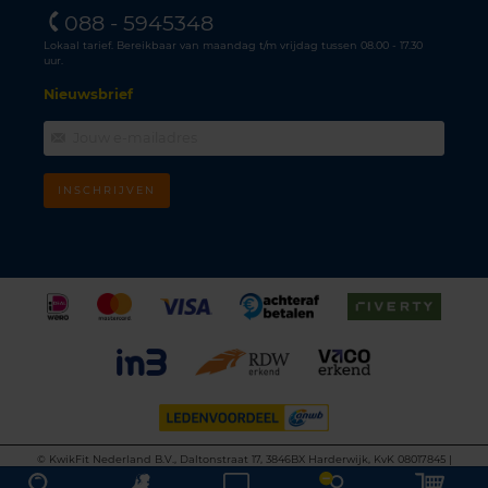
088 - 5945348
Lokaal tarief. Bereikbaar van maandag t/m vrijdag tussen 08.00 - 17.30
uur.
Nieuwsbrief
INSCHRIJVEN
©
KwikFit Nederland B.V., Daltonstraat 17, 3846BX Harderwijk, KvK 08017845 |
Algemene voorwaarden
•
Privacyverklaring
•
Cookiebeleid
•
Disclaimer