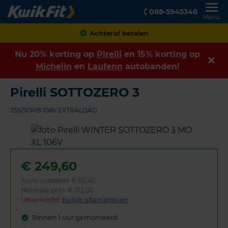
088-5945348
Menu
Klanten geven ons een
8,9
Nu 20% korting op
Pirelli
en 15% korting op
Michelin
en
Laufenn
autobanden!
Pirelli SOTTOZERO 3
255/50R18 106V EXTRALOAD
€
249,60
Jouw voordeel:
€ 62,40
Normale prijs: € 312,00
Uitverkocht:
Bekijk alternatieven
Binnen 1 uur gemonteerd