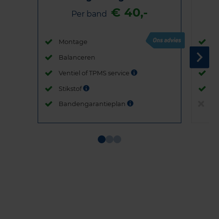
€ 40,-
Per band
Montage
M
Balanceren
B
Ventiel of TPMS service
Ve
Stikstof
St
Bandengarantieplan
B
Item
1
of
3