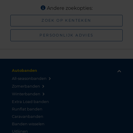
Andere zoekopties:
ZOEK OP KENTEKEN
PERSOONLIJK ADVIES
Autobanden
All-seasonbanden
Zomerbanden
Winterbanden
Extra Load banden
Runflat banden
Caravanbanden
Banden wisselen
Uitlijnen