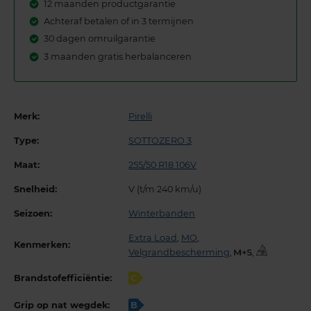
12 maanden productgarantie
Achteraf betalen of in 3 termijnen
30 dagen omruilgarantie
3 maanden gratis herbalanceren
Merk:
Pirelli
Type:
SOTTOZERO 3
Maat:
255/50 R18 106V
Snelheid:
V (t/m 240 km/u)
Seizoen:
Winterbanden
Extra Load
,
MO
,
Kenmerken:
Velgrandbescherming
,
,
Brandstofefficiëntie:
C
Grip op nat wegdek:
B