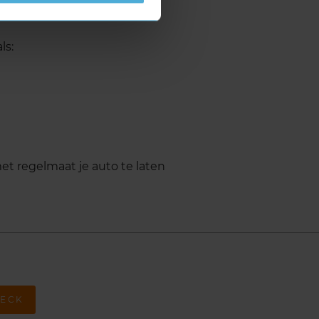
ls:
met regelmaat je auto te laten
ECK