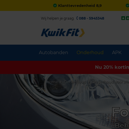
Klanttevredenheid 8,9
Wij helpen je graag.
088 - 5945348
Autobanden
Onderhoud
APK
Nu 20% korti
Home
Onderhoud
Onderhoud voor al
Fo
Beh