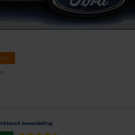
ECK
ng
rkbeurt beoordeling