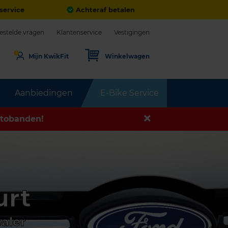
service
Achteraf betalen
estelde vragen
Klantenservice
Vestigingen
Mijn KwikFit
Winkelwagen
Aanbiedingen
E-Bike Service
tobanden!
urt
aler