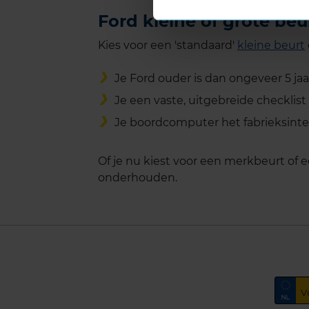
Ford kleine of grote beu
Kies voor een 'standaard'
kleine beurt
Je Ford ouder is dan ongeveer 5 ja
Je een vaste, uitgebreide checklist 
Je boordcomputer het fabrieksinter
Of je nu kiest voor een merkbeurt of e
onderhouden.