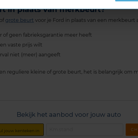
rt in plaats van merkbeurt?
of
grote beurt
voor je Ford in plaats van een merkbeurt a
ar of geen fabrieksgarantie meer heeft
en vaste prijs wilt
val niet (meer) aangeeft
en reguliere kleine of grote beurt, het is belangrijk om 
Bekijk het aanbod voor jouw auto
CH