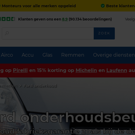
Monteurs voor alle merken opgeleid
Beste klanten
Klanten geven ons een
8,9
(90.134 beoordelingen)
Veelg
ZOEK
Airco
Accu
Glas
Remmen
Overige diensten
ng op
Pirelli
en 15% korting op
Michelin
en
Laufenn
au
le merken
Ford onderhoud
rd onderhoudsbe
oud fabrieksgarantie zoals bij de de