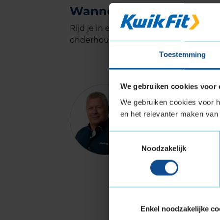
Wanneer heeft mijn Fo
Rijd je in een oudere Ford? Dan kun je
onderhoudsbeurt. Rijd je in een nieuw
Toestemming
We gebruiken cookies voor 
Bij onze on
We gebruiken cookies voor he
merkbeurt,
en het relevanter maken van 
fabrieksgar
gecertifice
Toestemmingsselectie
Noodzakelijk
We maken g
aan de spec
Ford wil dit
Enkel noodzakelijke co