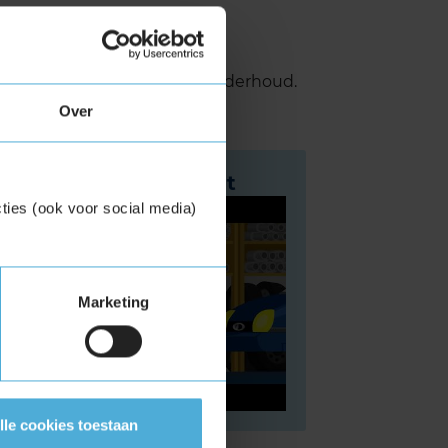
lometer is het tijd voor een
board als het tijd is voor onderhoud.
Over
De KwikFit merkbeurt
ties (ook voor social media)
Marketing
lle cookies toestaan