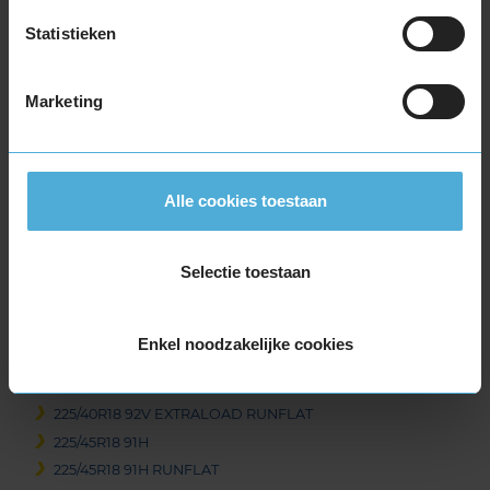
235/45R17 97V EXTRALOAD
Statistieken
235/55R17 103V EXTRALOAD
235/55R17 99H
Marketing
245/45R17 99V EXTRALOAD
255/40R17 98V EXTRALOAD
18-inch banden
205/40R18 86V EXTRALOAD RUNFLAT
Alle cookies toestaan
215/40R18 89V EXTRALOAD
215/50R18 92V
Selectie toestaan
215/55R18 95H
215/55R18 99V EXTRALOAD
215/60R18 102T EXTRALOAD RUNFLAT
Enkel noodzakelijke cookies
225/40R18 92V EXTRALOAD
225/40R18 92V EXTRALOAD
225/40R18 92V EXTRALOAD RUNFLAT
225/45R18 91H
225/45R18 91H RUNFLAT