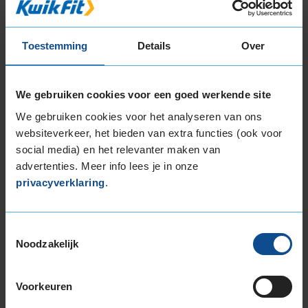
225/45R17 91H
225/45R17 91H RUNFLAT
225/45R17 91H RUNFLAT
Toestemming
Details
Over
225/45R17 94H EXTRALOAD
225/45R17 94V EXTRALOAD
225/50R17 94H
We gebruiken cookies voor een goed werkende site
225/50R17 94H RUNFLAT
We gebruiken cookies voor het analyseren van ons
225/50R17 98H EXTRALOAD
websiteverkeer, het bieden van extra functies (ook voor
225/50R17 98H EXTRALOAD
social media) en het relevanter maken van
225/50R17 98H EXTRALOAD
advertenties. Meer info lees je in onze
225/50R17 98H EXTRALOAD RUNFLAT
privacyverklaring
.
225/55R17 101V EXTRALOAD
225/55R17 97H
Toestemmingsselectie
225/55R17 97H
Noodzakelijk
225/55R17 97H RUNFLAT
225/55R17 97H RUNFLAT
225/60R17 99H
Voorkeuren
225/60R17 99H