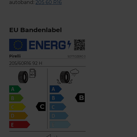
autoband:
205 60 R16
EU Bandenlabel
Pirelli
SOTTOZERO 3
205/60R16 92 H
B
C