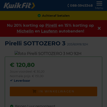
088-5945348
Menu
Achteraf betalen
Nu 20% korting op
Pirelli
en 15% korting op
Michelin
en
Laufenn
autobanden!
Pirelli SOTTOZERO 3
205/60R16 92H
€
120,80
Jouw voordeel:
€ 30,20
Normale prijs: € 151,00
Leverbaar
IN WINKELWAGEN
Binnen 1 uur gemonteerd