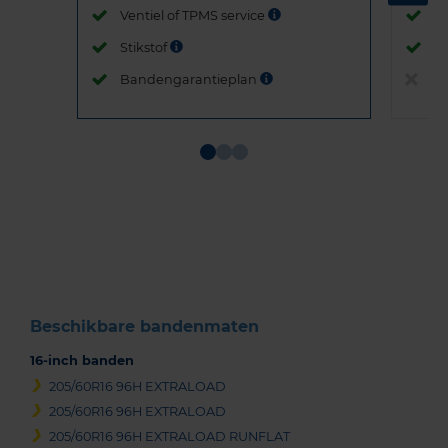
Ventiel of TPMS service
Ve
Stikstof
St
Bandengarantieplan
B
Item
1
of
3
Beschikbare bandenmaten
16-inch banden
205/60R16 96H EXTRALOAD
205/60R16 96H EXTRALOAD
205/60R16 96H EXTRALOAD RUNFLAT